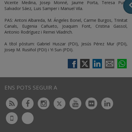
Vicente Medina, Josep Monné, Jaume Porta, Teresa Puig,
Salvador Sáez, Luis Samper i Manuel Vila.
PAS: Antoni Albareda, M. Ángeles Bonel, Carme Burgos, Trinitat
Canals, Eugenia Cañueto, Joaquim Font, Cristina Gassol,
Antonio Rodríguez i Remei Viladrich.
A títol pòstum: Gabriel Huszar (PDI), Jesús Pérez Mur (PDI),
Josep M. Rusiñol (PDI) i Yi Sun (PDI).
ENS POTS SEGUIR A
Twitter
Rss
Facebook
Instagram
Youtube
Flickr
Linked
Bluesky
UdL
App