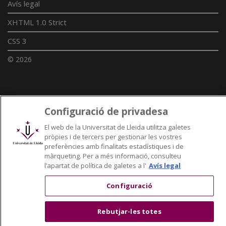
Avís legal
XHTML 1.0 Strict
CSS 3
© 2026
Enllaços UdL
Configuració de privadesa
Xarxes universitàries
El web de la Universitat de Lleida utilitza galetes
pròpies i de tercers per gestionar les vostres
preferències amb finalitats estadístiques i de
màrqueting. Per a més informació, consulteu
l’apartat de política de galetes a l'
Avís legal
Configuració
Rebutjar-les totes