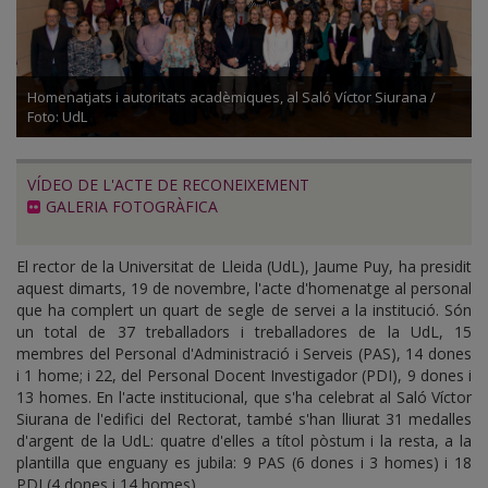
Homenatjats i autoritats acadèmiques, al Saló Víctor Siurana /
Foto: UdL
VÍDEO DE L'ACTE DE RECONEIXEMENT
GALERIA FOTOGRÀFICA
El rector de la Universitat de Lleida (UdL), Jaume Puy, ha presidit
aquest dimarts, 19 de novembre, l'acte d'homenatge al personal
que ha complert un quart de segle de servei a la institució. Són
un total de 37 treballadors i treballadores de la UdL, 15
membres del Personal d'Administració i Serveis (PAS), 14 dones
i 1 home; i 22, del Personal Docent Investigador (PDI), 9 dones i
13 homes. En l'acte institucional, que s'ha celebrat al Saló Víctor
Siurana de l'edifici del Rectorat, també s'han lliurat 31 medalles
d'argent de la UdL: quatre d'elles a títol pòstum i la resta, a la
plantilla que enguany es jubila: 9 PAS (6 dones i 3 homes) i 18
PDI (4 dones i 14 homes).