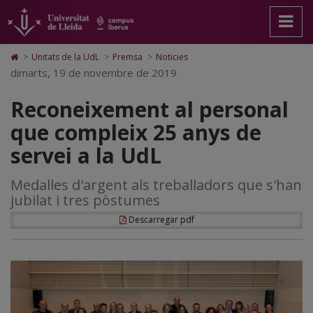
Reconeixement
Anar
Anar
Anar
Cerca
Accessibilitat.
a
al
al
Universitat
al
la
contingut
Mapa
de
pàgina
principal
Web.
Lleida
personal
Icono
>
Unitats de la UdL
>
Premsa
>
Noticies
principal.
de
Universitat
de
dimarts, 19 de novembre de 2019
que
Universitat
la
de
Home
de
pàgina
Lleida
para
compleix
Reconeixement al personal
Lleida
ir
a
25
que compleix 25 anys de
la
página
anys
servei a la UdL
de
inicio
de
Medalles d'argent als treballadors que s'han
servei
jubilat i tres pòstumes
a
Descarregar pdf
la
UdL