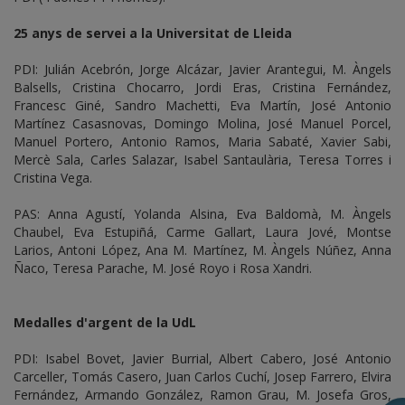
25 anys de servei a la Universitat de Lleida
PDI: Julián Acebrón, Jorge Alcázar, Javier Arantegui, M. Àngels
Balsells, Cristina Chocarro, Jordi Eras, Cristina Fernández,
Francesc Giné, Sandro Machetti, Eva Martín, José Antonio
Martínez Casasnovas, Domingo Molina, José Manuel Porcel,
Manuel Portero, Antonio Ramos, Maria Sabaté, Xavier Sabi,
Mercè Sala, Carles Salazar, Isabel Santaulària, Teresa Torres i
Cristina Vega.
PAS: Anna Agustí, Yolanda Alsina, Eva Baldomà, M. Àngels
Chaubel, Eva Estupiñá, Carme Gallart, Laura Jové, Montse
Larios, Antoni López, Ana M. Martínez, M. Àngels Núñez, Anna
Ñaco, Teresa Parache, M. José Royo i Rosa Xandri.
Medalles d'argent de la UdL
PDI: Isabel Bovet, Javier Burrial, Albert Cabero, José Antonio
Carceller, Tomás Casero, Juan Carlos Cuchí, Josep Farrero, Elvira
Fernández, Armando González, Ramon Grau, M. Josefa Gros,