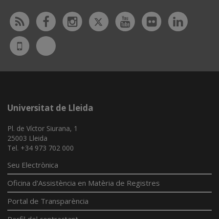
Twitter
Rss
Facebook
Instagram
Youtube
Flickr
Linked
Bluesky
UdL
App
Universitat de Lleida
Pl. de Víctor Siurana, 1
25003 Lleida
Tel. +34 973 702 000
Seu Electrònica
Oficina d'Assistència en Matèria de Registres
Portal de Transparència
Perfil del contractant