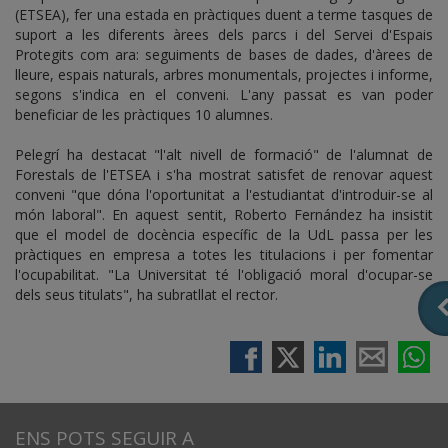
(ETSEA), fer una estada en pràctiques duent a terme tasques de
suport a les diferents àrees dels parcs i del Servei d'Espais
Protegits com ara: seguiments de bases de dades, d'àrees de
lleure, espais naturals, arbres monumentals, projectes i informe,
segons s'indica en el conveni. L'any passat es van poder
beneficiar de les pràctiques 10 alumnes.
Pelegrí ha destacat "l'alt nivell de formació" de l'alumnat de
Forestals de l'ETSEA i s'ha mostrat satisfet de renovar aquest
conveni "que dóna l'oportunitat a l'estudiantat d'introduir-se al
món laboral". En aquest sentit, Roberto Fernández ha insistit
que el model de docència específic de la UdL passa per les
pràctiques en empresa a totes les titulacions i per fomentar
l'ocupabilitat. "La Universitat té l'obligació moral d'ocupar-se
dels seus titulats", ha subratllat el rector.
ENS POTS SEGUIR A