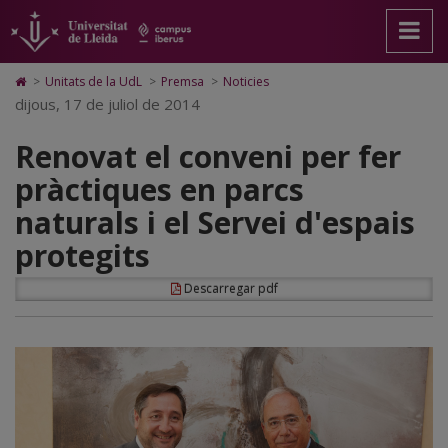
Renovat
Anar
Anar
Anar
Cerca
Accessibilitat.
a
al
al
Universitat
el
la
contingut
Mapa
de
pàgina
principal
Web.
Lleida
conveni
Icono
>
Unitats de la UdL
>
Premsa
>
Noticies
principal.
de
Universitat
de
dijous, 17 de juliol de 2014
per
Universitat
la
de
Home
de
pàgina
Lleida
para
fer
Renovat el conveni per fer
Lleida
ir
a
pràctiques
pràctiques en parcs
la
página
en
naturals i el Servei d'espais
de
inicio
parcs
protegits
naturals
Descarregar pdf
i
el
Servei
d'espais
protegits