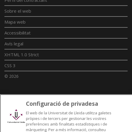
Sobre el web
Mapa web
Accessibilitat
Avís legal
XHTML 1.0 Strict
CSS 3
© 2026
Enllaços UdL
Configuració de privadesa
Xarxes universitàries
El web de la Universitat de Lleida utilitza galetes
pròpies i de tercers per gestionar les vostres
preferències amb finalitats estadístiques i de
màrqueting. Per a més informació, consulteu