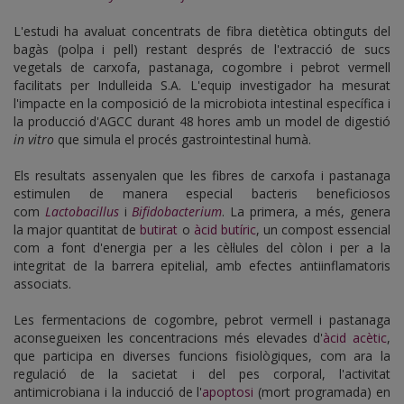
L'estudi ha avaluat concentrats de fibra dietètica obtinguts del
bagàs (polpa i pell) restant després de l'extracció de sucs
vegetals de carxofa, pastanaga, cogombre i pebrot vermell
facilitats per Indulleida S.A. L'equip investigador ha mesurat
l'impacte en la composició de la microbiota intestinal específica i
la producció d'AGCC durant 48 hores amb un model de digestió
in vitro
que simula el procés gastrointestinal humà.
Els resultats assenyalen que les fibres de carxofa i pastanaga
estimulen de manera especial bacteris beneficiosos
com
Lactobacillus
i
Bifidobacterium
. La primera, a més, genera
la major quantitat de
butirat
o
àcid butíric
, un compost essencial
com a font d'energia per a les cèl·lules del còlon i per a la
integritat de la barrera epitelial, amb efectes antiinflamatoris
associats.
Les fermentacions de cogombre, pebrot vermell i pastanaga
aconsegueixen les concentracions més elevades d'
àcid acètic
,
que participa en diverses funcions fisiològiques, com ara la
regulació de la sacietat i del pes corporal, l'activitat
antimicrobiana i la inducció de l'
apoptosi
(mort programada) en