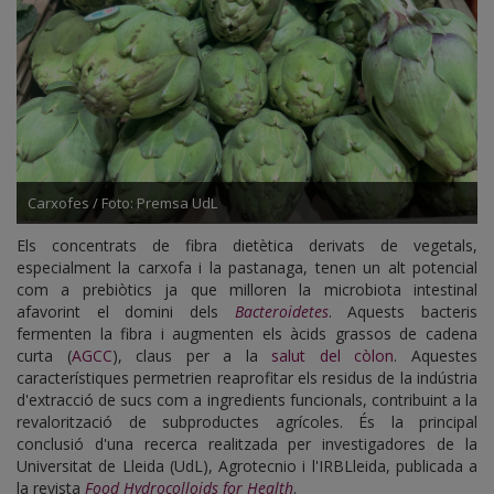
Carxofes / Foto: Premsa UdL
Els concentrats de fibra dietètica derivats de vegetals,
especialment la carxofa i la pastanaga, tenen un alt potencial
com a prebiòtics ja que milloren la microbiota intestinal
afavorint el domini dels
Bacteroidetes
. Aquests bacteris
fermenten la fibra i augmenten els àcids grassos de cadena
curta (
AGCC
), claus per a la
salut del còlon
. Aquestes
característiques permetrien reaprofitar els residus de la indústria
d'extracció de sucs com a ingredients funcionals, contribuint a la
revalorització de subproductes agrícoles. És la principal
conclusió d'una recerca realitzada per investigadores de la
Universitat de Lleida (UdL), Agrotecnio i l'IRBLleida, publicada a
la revista
Food Hydrocolloids for Health
.