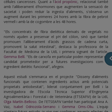
cèl·lules canceroses. Quant a l'
àcid propiònic
, relacionat també
amb l'alliberament d'hormones que augmenten la sensació de
sacietat i poden reduir la ingesta d'aliments, s'observa un
augment durant les primeres 24 hores amb la fibra de pebrot
vermell i amb la de cogombre a les 48 hores.
"Els concentrats de fibra dietètica derivats de vegetals no
només ajuden a preservar el pH del còlon, sinó que també
promouen l'alliberament d'àcids grassos de cadena curta,
promovent la salut intestinal", destaca la professora de la
Facultat de Medicina de la UdL i primera signant de l'article,
Gemma Bellí
. "Els de carxofa en particular poden representar un
candidat prometedor per a futures investigacions com a
ingredient dietètic funcional", afegeix.
Aquest estudi s'emmarca en el projecte "Disseny d’aliments
funcionals que contenen ingredients actius amb potencials
propietats antiobesitat", liderat conjuntament per Bellí i la
investigadora de l'Escola Tècnica Superior d'Enginyeria
Agroalimentària i Forestal i de Veterinària (ETSEAFiV) de la UdL
Olga Martín-Belloso
. De l'ETSEAFiV també han participat Ana A.
Vaz,
Isabel Odriozola-Serrano
i
Gemma Oms-Oliu
. L'equip
planteja futurs estudis
in vivo
per confirmar aquests efectes de