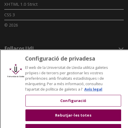
XHTML 1.0 Strict
CSS 3
© 2026
Enllaços UdL
Configuració de privadesa
Xarxes universitàries
El web de la Universitat de Lleida utilitza galetes
pròpies i de tercers per gestionar les vostres
preferències amb finalitats estadístiques i de
màrqueting. Per a més informació, consulteu
l’apartat de política de galetes a l'
Avís legal
Configuració
Rebutjar-les totes