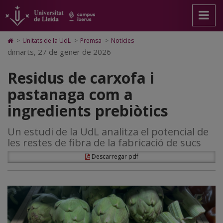
Residus
Anar
Anar
Anar
Cerca
Accessibilitat.
a
al
al
Universitat
de
la
contingut
Mapa
de
pàgina
principal
Web.
Lleida
carxofa
Icono
>
Unitats de la UdL
>
Premsa
>
Noticies
principal.
de
Universitat
de
dimarts, 27 de gener de 2026
i
Universitat
la
de
Home
de
pàgina
Lleida
para
pastanaga
Residus de carxofa i
Lleida
ir
a
com
pastanaga com a
la
página
a
ingredients prebiòtics
de
inicio
ingredients
Un estudi de la UdL analitza el potencial de
prebiòtics
les restes de fibra de la fabricació de sucs
Descarregar pdf