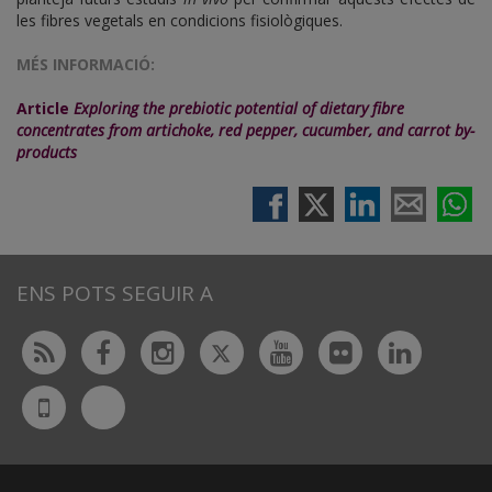
les fibres vegetals en condicions fisiològiques.
MÉS INFORMACIÓ:
Article
Exploring the prebiotic potential of dietary fibre
concentrates from artichoke, red pepper, cucumber, and carrot by-
products
ENS POTS SEGUIR A
Twitter
Rss
Facebook
Instagram
Youtube
Flickr
Linked
Bluesky
UdL
App