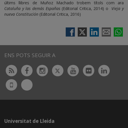
últims llibres de Muñoz Machado trobem títols com ara
Cataluña y las demás Españas
(Editorial Critica, 2014) o
Vieja y
nueva Constitución
(Editorial Critica, 2016)
ENS POTS SEGUIR A
Twitter
Rss
Facebook
Instagram
Youtube
Flickr
Linked
Bluesky
UdL
App
Universitat de Lleida