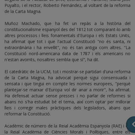
Puyalto, i el rector, Roberto Fernández, al voltant de la reforma
de la Carta Magna.
Muñoz Machado, que ha fet un repàs a la història del
constitucionalisme espanyol des del 1812 tot comparant-lo amb
altres processos i lleis fonamentals d'Europa i els Estats Units,
ha afirmat que tot i que l'actual Constitució "no és santa, ni
extraordinària i ha envellit", no és tan antiga com altres. "La
Constitució nord-americana data de 1787 i els americans no
n'estan avorrits, nosaltres sembla que sí", ha dit.
El catedràtic de la UCM, tot i mostrar-se partidari d'una reforma
de la Carta Magna, ha advocat perquè sigui consensuada i
sensata i que tingui en compte les normes europees, "perquè
plantejar-se marxar d'Europa vol dir anar a morir", ha afirmat.
Ha defensat actuar sense presses i no parlar de reformes si
abans no s'ha estudiat bé el tema, així com optar per millorar
lleis i corregir males pràctiques dels legisladors, abans que
reformar la Constitució.
Acadèmic de número de la Reial Acadèmia Espanyola (RAE) i de
la Reial Acadèmia de Ciències Morals i Polítiques, entre els