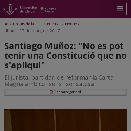
Santiago
Anar
Anar
Anar
Cerca
Accessibilitat.
a
al
al
Universitat
Muñoz:
la
contingut
Mapa
de
pàgina
principal
Web.
Lleida
"No
Icono
>
Unitats de la UdL
>
Premsa
>
Noticies
principal.
de
Universitat
de
dilluns, 27 de març de 2017
es
Universitat
la
de
Home
de
pàgina
Lleida
para
pot
Santiago Muñoz: "No es pot
Lleida
ir
a
tenir
tenir una Constitució que no
la
página
una
s'apliqui"
de
inicio
Constitució
El jurista, partidari de reformar la Carta
que
Magna amb consens i sensatesa
no
Descarregar pdf
s'apliqui"