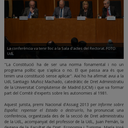
La conferència va tenir lloc a la Sala d'actes del Rectorat. FOTO:
UdL
"La Constitució ha de ser una norma fonamental i no un
programa polític que s'aplica o no. El que passa ara és que
tenim una constitució sense aplicar". Així ho ha afirmat avui a la
UdL Santiago Muñoz Machado, catedràtic de Dret Administratiu
de la Universitat Complutense de Madrid (UCM) i que va formar
part del Comitè d'experts sobre les autonomies al 1981.
Aquest jurista, premi Nacional d'Assaig 2013 per
Informe sobre
España: repensar el Estado o destruirlo
, ha pronunciat una
conferència, organitzada des de la secció de Dret administratiu
de la UdL, acompanyat del professor de la UdL, Juan Pemán, la
degana de la Facultat de Dret, Economia i Turisme, María José