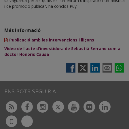
salvaguarda per als quals és "un entorn d'inspiració humanística
i de promoció pública", ha conclòs Puy.
Més informació
Publicació amb les intervencions i lliçons
Vídeo de l'acte d'investidura de Sebastià Serrano com a
doctor Honoris Causa
ENS POTS SEGUIR A
Twitter
Rss
Facebook
Instagram
Youtube
Flickr
Linked
Bluesky
UdL
App