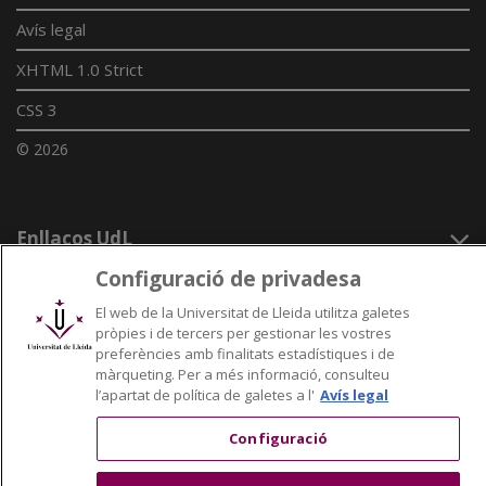
Avís legal
XHTML 1.0 Strict
CSS 3
© 2026
Enllaços UdL
Configuració de privadesa
Xarxes universitàries
El web de la Universitat de Lleida utilitza galetes
pròpies i de tercers per gestionar les vostres
preferències amb finalitats estadístiques i de
màrqueting. Per a més informació, consulteu
l’apartat de política de galetes a l'
Avís legal
Configuració