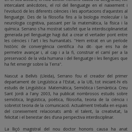
intercalant anècdotes, el rol del llenguatge en el naixement i
l'evolució de les diferents ciències i les aportacions d'aquestes al
llenguatge. Des de la filosofia fins a la biologia molecular i la
neurologia cognitiva, passant per la matemàtica, la física i la
química. Serrano s'ha mostrat satisfet que la interdisciplinarietat
generada pel llenguatge hagi dut a crear el vertader pont entre
les ciències i l'art i les humanitats. "Hem entrat en un període
històric de convergència científica -ha dit- que ens ha de
permetre avançar i, al cap i a la fi, construir el camí per a la
preservació de la vida humana i del llenguatge i les llengües que
ha fet emergir sobre la Terra".
Nascut a Bellvís (Lleida), Serrano fou el creador del primer
departament de Lingüística a l'Estat, a la UB, tot iniciant-hi els
estudis de Lingüística Matemàtica, Semiòtica i Semàntica. Creu
Sant Jordi a l'any 2003, ha publicat nombrosos estudis sobre
semiòtica, lingüística, poètica, filosofia, teoria de la ciència i
sobretot teoria de la comunicació. Actualment treballa en espais
del coneixement relacionats amb el talent, la creativitat, la
felicitat i el benestar des d’una perspectiva interdisciplinar.
La lliçó magistral del nou doctor honoris causa ha anat