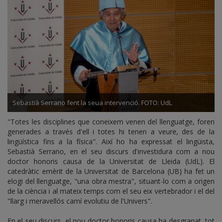
Sebastià Serrano fent la seua intervenció. FOTO: UdL
"Totes les disciplines que coneixem venen del llenguatge, foren
generades a través d'ell i totes hi tenen a veure, des de la
lingüística fins a la física". Així ho ha expressat el lingüista,
Sebastià Serrano, en el seu discurs d'investidura com a nou
doctor honoris causa de la Universitat de Lleida (UdL). El
catedràtic emèrit de la Universitat de Barcelona (UB) ha fet un
elogi del llenguatge, "una obra mestra", situant-lo com a origen
de la ciència i al mateix temps com el seu eix vertebrador i el del
"llarg i meravellós camí evolutiu de l'Univers".
En el seu discurs, el nou doctor honoris causa ha desgranat, tot