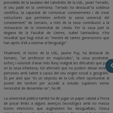
precedida de la laudatio del catedràtic de la UdL, Javier Terrado,
el seu padrí en la cerimònia. Terrado ha destacat"la solidesa
científica, la capacitat de comunicar coneixements i de crear
estructures que permeten enfortir la xarxa universal del
coneixement" de Serrano, a més de la seua contribució a la
restauració de la Universitat de Lleida. Per la seua part la
degana de la Facultat de Lletres, Isabel Santaulària, n'ha
ressaltat que hagi estat un "mestre de tantes generacions que
han après d'ell a estimar el llenguatge".
Finalment, el rector de la UdL, Jaume Puy, ha destacat de
Serrano, "un professor en majúscules", la seua positivitat,
esforç i voluntat d'anar més lluny malgrat les dificultats que patí
en la seua infantesa, tot afirmant que no podem deixar enrere
persones amb talent a causa del seu origen social o geogràfic.
És per això que "és un objectiu de la UdL oferir oportunitat al
jovent del territori per accedir a estudis superiors sense
necessitat de desarrelar-se", ha dit.
La universitat pública també ha de jugar un paper cabdal a l'hora
de posar límits a alguns avenços tecnològics amb no massa
bones intencions que augmenten les desigualtats, l'única