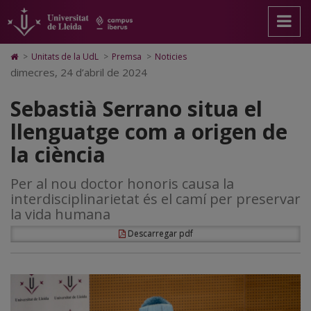
Sebastià
Anar
Anar
Anar
Cerca
Accessibilitat.
a
al
al
Universitat
Serrano
la
contingut
Mapa
de
pàgina
principal
Web.
Lleida
situa
Icono
>
Unitats de la UdL
>
Premsa
>
Noticies
principal.
de
Universitat
de
dimecres, 24 d’abril de 2024
el
Universitat
la
de
Home
de
pàgina
Lleida
para
llenguatge
Sebastià Serrano situa el
Lleida
ir
a
com
llenguatge com a origen de
la
página
a
la ciència
de
inicio
origen
Per al nou doctor honoris causa la
de
interdisciplinarietat és el camí per preservar
la
la vida humana
ciència
Descarregar pdf