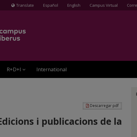
Translate
Español
English
Campus Virtual
Corr
Icona
de
Globus
terraqüi
R+D+I
International
Descarregar pdf
Edicions i publicacions de la