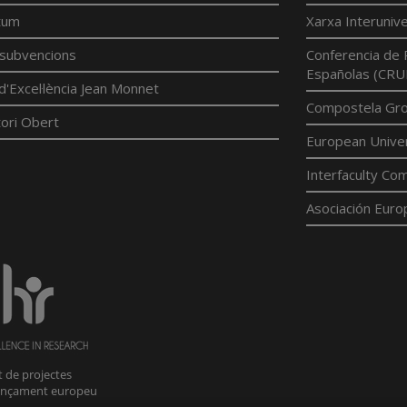
tum
Xarxa Interunive
í subvencions
Conferencia de 
Españolas (CRU
d'Excel·lència Jean Monnet
Compostela Grou
ori Obert
European Univer
Interfaculty Com
Asociación Euro