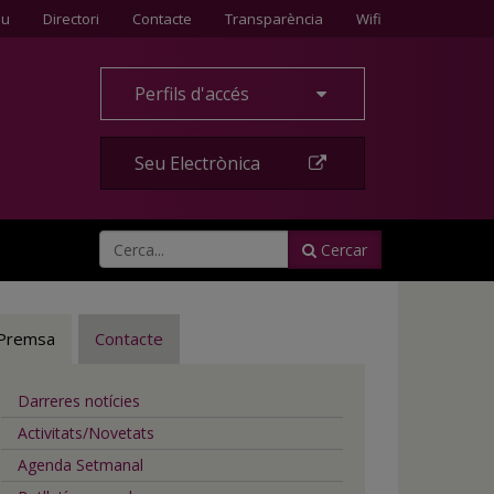
Contacte
eu
Directori
Contacte
Transparència
Wifi
Perfils d'accés
Seu Electrònica
Cercar
Premsa
Contacte
Darreres notícies
Activitats/Novetats
Agenda Setmanal