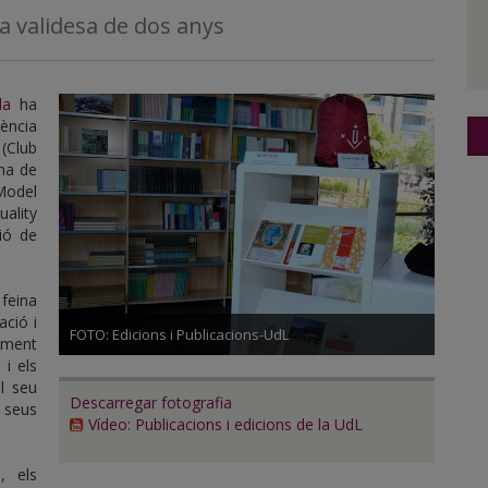
a validesa de dos anys
da
ha
ència
(Club
ema de
Model
ality
ió de
feina
ació i
FOTO: Edicions i Publicacions-UdL
xement
 i els
el seu
Descarregar fotografia
 seus
Vídeo: Publicacions i edicions de la UdL
, els