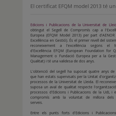
de
El certificat EFQM model 2013 té un
inicio
Edicions i Publicacions de la Universitat de Llei
obtingut el Segell de Compromís cap a l'Excel·l
Europea (EFQM Model 2013) per part d'AENOR 
Excel·lència en Gestió).
És el primer nivell del sist
reconeixement a l'excel·lència segons el 
d'Excel·lència EFQM (European Foundation for Qu
Management o Fundació Europea per a la Gest
Qualitat) i té una validesa de dos anys.
L'obtenció del segell
ha suposat quatre anys de 
que han estats supervisats per la Unitat d'organitz
processos de la Universitat de Lleida. El reconei
suposa un aval de qualitat respecte
l'organització
processos d'Edicions i Publicacions de la UdL i 
compromís amb la voluntat de millora dels
serveis.
Entre els punts forts d'Edicions i Publicacions