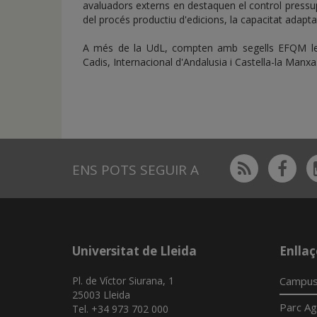
avaluadors externs en destaquen el
control pressup
del procés productiu d'edicions, la c
apacitat adaptat
A més de la UdL, compten amb segells EFQM les e
Cadis, Internacional d'Andalusia i Castella-la Manxa
Rss
Fac
ENS POTS SEGUIR A
Universitat de Lleida
Enllaç
Pl. de Víctor Siurana, 1
Campus
25003 Lleida
Parc Ag
Tel. +34 973 702 000