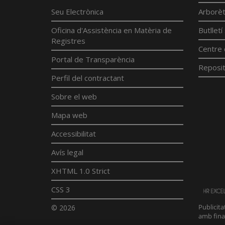
Seu Electrònica
Arborè
Oficina d'Assistència en Matèria de
Butllet
Registres
Centre 
Portal de Transparència
Reposit
Perfil del contractant
Sobre el web
Mapa web
Accessibilitat
Avís legal
XHTML 1.0 Strict
CSS 3
© 2026