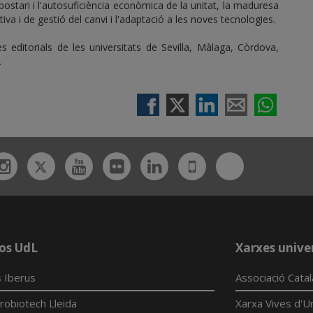
ostari i l'autosuficiència econòmica de la unitat, la m
aduresa
iva i de gestió del canvi i l'adaptació a les noves tecnologies.
ditorials de les universitats de Sevilla, Màlaga, Còrdova,
.
Twitter
Bluesky
ebook
Instagram
Youtube
Flickr
Linkedin
UdL
App
os UdL
Xarxes univer
 Iberus
Associació Cata
robiotech Lleida
Xarxa Vives d'Un