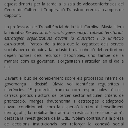
aquest dimarts per la tarda a la sala de videoconferències del
Centre de Cultures i Cooperació Transfronterera, al campus de
Cappont.
La professora de Treball Social de la UdL Carolina Blàvia lidera
la iniciativa
Serveis socials rurals, governança i cohesió territorial:
estratègies organitzatives davant la diversitat i la limitació
estructural
. Parteix de la idea que la capacitat dels serveis
socials per contribuir a la inclusió i a la cohesió del territori no
depèn només dels recursos disponibles, sinó també de la
manera com es governen, s'organitzen i articulen en el dia a
dia.
Davant el buit de coneixement sobre els processos interns de
governança i decisió, Blàvia vol identificar regularitats i
diferències. "El projecte examina com responsables tècnics,
càrrecs polítics i actors del tercer sector articulen criteris de
priorització, marges d'autonomia i estratègies d'adaptació
davant condicionants com la dispersió territorial, l'envelliment
demogràfic, la mobilitat limitada o la restricció pressupostària",
destaca la investigadora de la UdL. "Volem contribuir a la presa
de decisions institucionals per reforçar la cohesió social