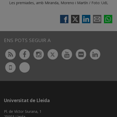
Les premiades, amb Miranda, Moreno i Martín / Foto: UdL
ENS POTS SEGUIR A
Twitter
Rss
Facebook
Instagram
Youtube
Flickr
Linked
Bluesky
UdL
App
Universitat de Lleida
Pl. de Víctor Siurana, 1
25003 Lleida