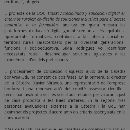
territorial", afegeix.
El projecte de la UOC, titulat
Accesibilidad y educación digital en
entornos rurales: co-diseño de soluciones inclusivas para el acceso
equitativo a la formación
, analitza en quina mesura les
plataformes d'educació digital garanteixen un accés equitatiu a
oportunitats formatives, contribuint a la cohesió social en
territoris rurals caracteritzats per la diversitat generacional,
funcional i socioeducativa. Silvia Rodríguez vol identificar
necessitats reals i desenvolupar solucions ajustades a les
experiències d'ús dels participants.
El procediment de concessió d'aquests ajuts de la Càtedra
bonÀrea-UdL ha constat de dos fases. En la primera, el director
de la Càtedra, Xavier Miranda, una representació de l'empresa
bonÀrea i una representació del comitè assessor científic i
tècnic han avaluat totes les sol·licituds rebudes per valorar l'ajust
de cada proposta a les línies d'interès. En la segona, tres
persones avaluadores externes a la Càtedra i la UdL han
examinat els projectes d'acord amb els criteris assenyalats en la
convocatòria.
"Des de la UdL creiem que les càtedres de col·laboració són un