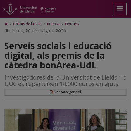
Serveis
Anar
Anar
Anar
Cerca
Accessibilitat.
a
al
al
Universitat
socials
la
contingut
Mapa
de
pàgina
principal
Web.
Lleida
i
Icono
>
Unitats de la UdL
>
Premsa
>
Noticies
principal.
de
Universitat
de
dimecres, 20 de maig de 2026
educació
Universitat
la
de
Home
de
pàgina
Lleida
para
digital,
Serveis socials i educació
Lleida
ir
a
als
digital, als premis de la
la
página
premis
càtedra bonÀrea-UdL
de
inicio
de
Investigadores de la Universitat de Lleida i la
la
UOC es reparteixen 14.000 euros en ajuts
càtedra
Descarregar pdf
bonÀrea-
UdL