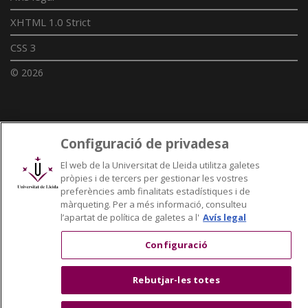
XHTML 1.0 Strict
CSS 3
© 2026
Enllaços UdL
Configuració de privadesa
Xarxes universitàries
El web de la Universitat de Lleida utilitza galetes
pròpies i de tercers per gestionar les vostres
preferències amb finalitats estadístiques i de
màrqueting. Per a més informació, consulteu
l’apartat de política de galetes a l'
Avís legal
Configuració
Rebutjar-les totes