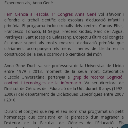
Experimentals, Anna Gené. .
Fem Ciència a l'escola. 1r Congrés Anna Gené
vol afavorir i
difondre el treball científic dels escolars d'educació infantil i
primària. El programa inclou treballs dels centres Camps Elisis,
Francesco Tonucci, El Segrià, Frederic Godàs, Parc de l'Aigua,
Pardinyes i Sant Josep de Calassanç. L'objectiu últim del congrés
és donar suport als molts mestres d'educació primària que
diàriament acompanyen els nens i nenes de Lleida en la
construcció de la seua cosmovisió científica del món.
Anna Gené Duch va ser professora de la Universitat de Lleida
entre 1979 i 2013, moment de la seua mort. Catedràtica
d'Escola Universitària, pertanyia al
grup de recerca Cognició,
context i tecnologies de la informació
. Va ser directora de
l'Institut de Ciències de l'Educació de la UdL durant 8 anys (1992-
2000) i del departament de Didàctiques Específiques entre 2007
i 2010.
Durant el congrés que rep el seu nom s'ha programat un petit
homenatge que consistirà en la plantació d'un magraner a
l'exterior de la Facultat de Ciències de l'Educació. Els