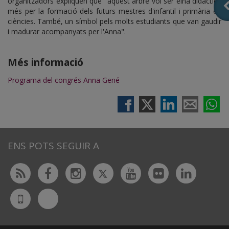
organitzadors expliquen que "aquest arbre vol ser eina didàctica
més per la formació dels futurs mestres d'infantil i primària en
ciències. També, un símbol pels molts estudiants que van gaudir
i madurar acompanyats per l'Anna".
Més informació
Programa del congrés Anna Gené
ENS POTS SEGUIR A
Twitter
Rss
Facebook
Instagram
Youtube
Flickr
Linked
Bluesky
UdL
App