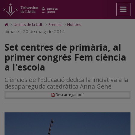
Set
Anar
Anar
Anar
Cerca
Accessibilitat.
a
al
al
Universitat
centres
la
contingut
Mapa
de
pàgina
principal
Web.
Lleida
de
Icono
>
Unitats de la UdL
>
Premsa
>
Noticies
principal.
de
Universitat
de
dimarts, 20 de maig de 2014
primària,
Universitat
la
de
Home
de
pàgina
Lleida
para
al
Set centres de primària, al
Lleida
ir
a
primer
primer congrés Fem ciència
la
página
congrés
a l'escola
de
inicio
Fem
Ciències de l'Educació dedica la iniciativa a la
ciència
desapareguda catedràtica Anna Gené
a
Descarregar pdf
l'escola