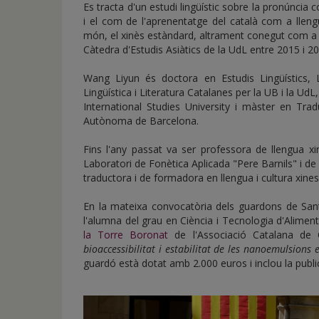
Es tracta d'un estudi lingüístic sobre la pronúncia c
i el com de l'aprenentatge del català com a lleng
món, el xinès estàndard, altrament conegut com a 
Càtedra d'Estudis Asiàtics de la UdL entre 2015 i 2
Wang Liyun és doctora en Estudis Lingüístics, Li
Lingüística i Literatura Catalanes per la UB i la UdL,
International Studies University i màster en Traduc
Autònoma de Barcelona.
Fins l'any passat va ser professora de llengua xi
Laboratori de Fonètica Aplicada "Pere Barnils" i de 
traductora i de formadora en llengua i cultura xines
En la mateixa convocatòria dels guardons de Sant J
l'alumna del grau en Ciència i Tecnologia d'Alimen
la Torre Boronat
de l'Associació Catalana de C
bioaccessibilitat i estabilitat de les nanoemulsions 
guardó està dotat amb 2.000 euros i inclou la public