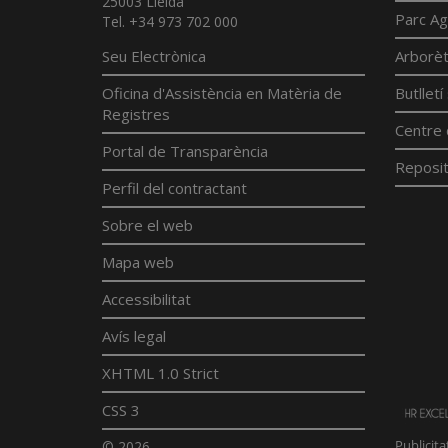
25003 Lleida
Parc Ag
Tel. +34 973 702 000
Seu Electrònica
Arborè
Oficina d'Assistència en Matèria de
Butllet
Registres
Centre 
Portal de Transparència
Reposit
Perfil del contractant
Sobre el web
Mapa web
Accessibilitat
Avís legal
XHTML 1.0 Strict
CSS 3
© 2026