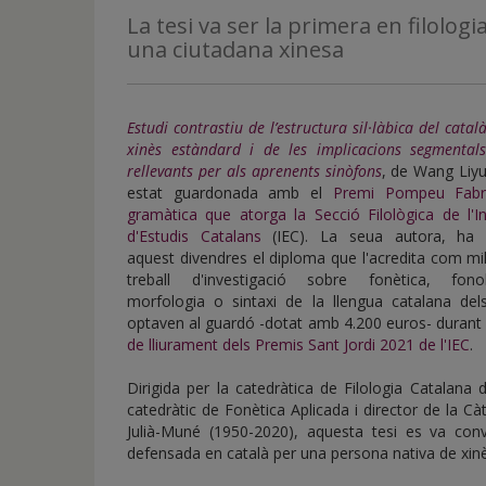
de
La tesi va ser la primera en filolog
inicio
una ciutadana xinesa
Estudi contrastiu de l’estructura sil·làbica del català
xinès estàndard i de les implicacions segmental
rellevants per als aprenents sinòfons
, de Wang Liyu
estat guardonada amb el
Premi Pompeu Fab
gramàtica que atorga la Secció Filològica de l'In
d'Estudis Catalans
(IEC). La seua autora, ha 
aquest divendres el diploma que l'acredita com mil
treball d'investigació sobre fonètica, fonol
morfologia o sintaxi de la llengua catalana del
optaven al guardó -dotat amb 4.200 euros- durant l
de lliurament dels Premis Sant Jordi 2021 de l'IEC
.
Dirigida per la catedràtica de Filologia Catalana 
catedràtic de Fonètica Aplicada i director de la Càt
Julià-Muné (1950-2020), aquesta tesi es va conve
defensada en català per una persona nativa de xin