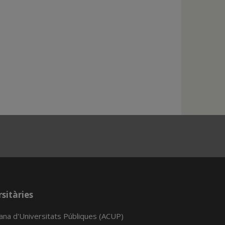
sitàries
lana d'Universitats Públiques (ACUP)