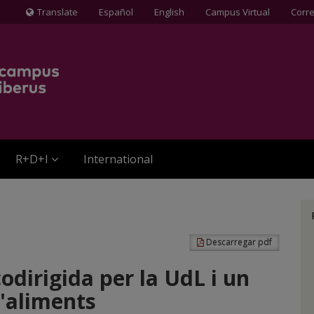
Translate
Español
English
Campus Virtual
Corr
Icona
de
Globus
terraqüi
R+D+I
International
Descarregar pdf
odirigida per la UdL i un
d'aliments