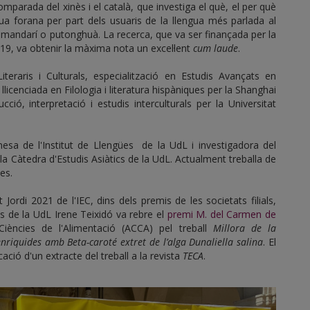
omparada del xinès i el català, que investiga el què, el per què
ua forana per part dels usuaris de la llengua més parlada al
mandarí o putonghuà. La recerca, que va ser finançada per la
019, va obtenir la màxima nota un excel·lent
cum laude
.
teraris i Culturals, especialització en Estudis Avançats en
 llicenciada en Filologia i literatura hispàniques per la Shanghai
ció, interpretació i estudis interculturals per la Universitat
nesa de l'Institut de Llengües de la UdL i investigadora del
la Càtedra d'Estudis Asiàtics de la UdL. Actualment treballa de
es.
ordi 2021 de l'IEC, dins dels premis de les societats filials,
ts de la UdL Irene Teixidó va rebre el
premi M. del Carmen de
iències de l'Alimentació (ACCA) pel treball
Millora de la
enriquides amb Beta-caroté extret de l’alga Dunaliella salina
. El
ació d'un extracte del treball a la revista
TECA
.