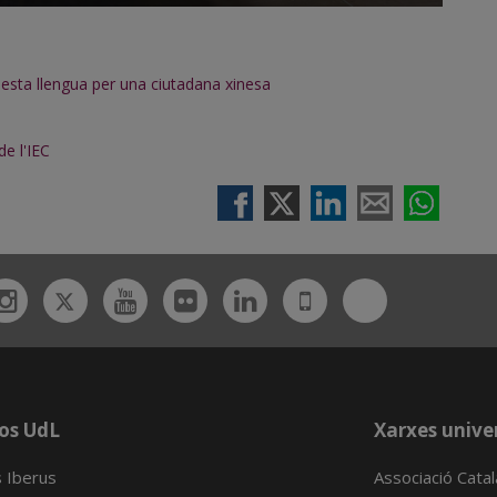
uesta llengua per una ciutadana xinesa
de l'IEC
Twitter
Bluesky
ebook
Instagram
Youtube
Flickr
Linkedin
UdL
App
os UdL
Xarxes univer
 Iberus
Associació Cata