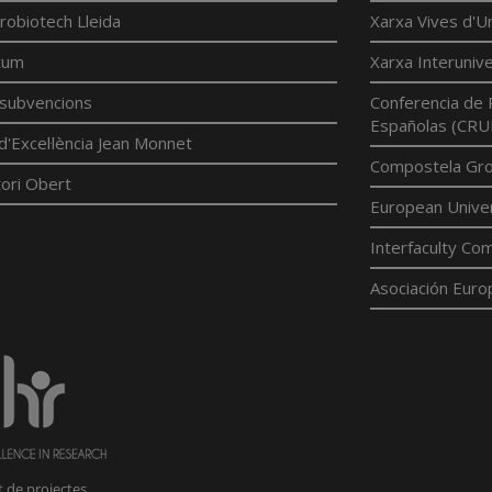
robiotech Lleida
Xarxa Vives d'Un
tum
Xarxa Interunive
í subvencions
Conferencia de 
Españolas (CRU
d'Excel·lència Jean Monnet
Compostela Grou
ori Obert
European Univer
Interfaculty Com
Asociación Euro