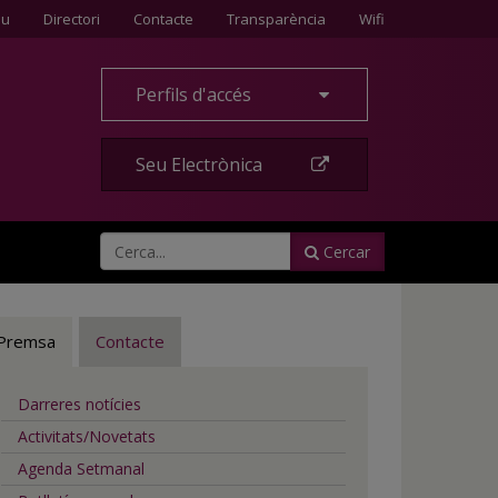
Contacte
eu
Directori
Contacte
Transparència
Wifi
Perfils d'accés
Seu Electrònica
Cercar
Premsa
Contacte
Darreres notícies
Activitats/Novetats
Agenda Setmanal