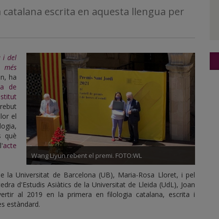
ia catalana escrita en aquesta llengua per
 i del
s més
n, ha
ra de
stitut
rebut
lor el
ogia,
s què
'
acte
Wang Liyun rebent el premi. FOTO:WL
de la Universitat de Barcelona (UB), Maria-Rosa Lloret, i pel
edra d'Estudis Asiàtics de la Universitat de Lleida (UdL), Joan
rtir al 2019 en la primera en filologia catalana, escrita i
ès estàndard.