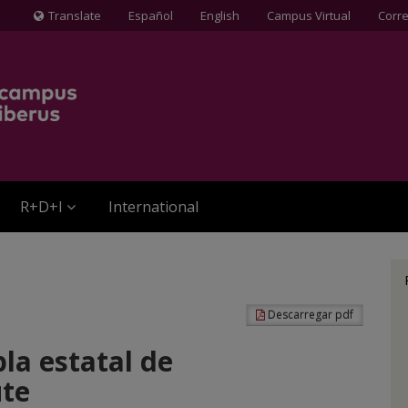
Translate
Español
English
Campus Virtual
Corr
Icona
de
Globus
terraqüi
R+D+I
International
Descarregar pdf
pla estatal de
ute