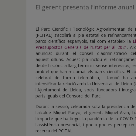
de
El gerent presenta l'informe anual 
inicio
El Parc Científic i Tecnològic Agroalimentari de 
(PCiTAL) s’acollirà al pla estatal de refinançamen
parcs científics espanyols, tal com estableix la
L
Pressupostos Generals de l’Estat per al 2021
. Aix
anunciat durant el consell d'administració cel
aquest dilluns. Aquest pla inclou el refinançame
deute històric a llarg termini i sense interessos, en
amb el que han reclamat els parcs científics. El co
celebrat de forma telemàtica, també ha ap
intensificar la relació amb la Universitat de Lleida (
l'Ajuntament de Lleida, socis fundadors i integr
parts iguals del Consorci del Parc.
Durant la sessió, celebrada sota la presidència de
l'alcalde Miquel Pueyo, el gerent, Miquel Aran, ha
l'impacte que ha tingut la pandèmia de la COVID-
l'assistència presencial, i poc a poc es percep un
recerca del PCiTAL.