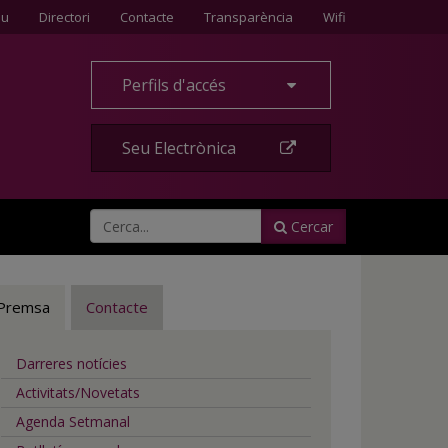
Contacte
eu
Directori
Contacte
Transparència
Wifi
Perfils d'accés
Seu Electrònica
Cercar
Premsa
Contacte
Darreres notícies
Activitats/Novetats
Agenda Setmanal