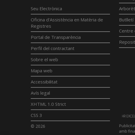
Seu Electrònica
Arborè
Oficina d'Assistència en Matèria de
Butllet
Registres
Centre 
Portal de Transparència
Reposit
Perfil del contractant
Sobre el web
Mapa web
Accessibilitat
Avís legal
XHTML 1.0 Strict
CSS 3
© 2026