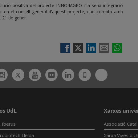
volució positiva del projecte INNO4AGRO i la seua integració
mar en el consell general d'aquest projecte, que compta amb
t 21 de gener.
Twitter
Bluesky
ebook
Instagram
Youtube
Flickr
Linkedin
UdL
App
os UdL
Xarxes univer
 Iberus
Associació Cata
robiotech Lleida
Xarxa Vives d'Un