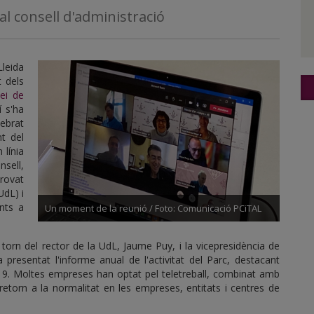
al consell d'administració
Lleida
t dels
lei de
í s'ha
ebrat
nt del
 línia
nsell,
rovat
UdL) i
ants a
Un moment de la reunió / Foto: Comunicació PCiTAL
 torn del rector de la UdL, Jaume Puy, i la vicepresidència de
 presentat l'informe anual de l'activitat del Parc, destacant
19. Moltes empreses han optat pel teletreball, combinat amb
 retorn a la normalitat en les empreses, entitats i centres de