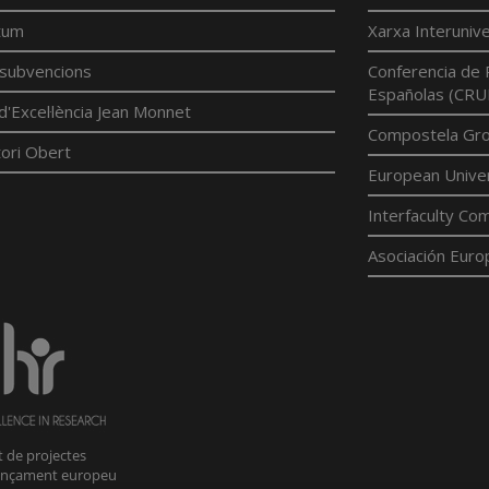
tum
Xarxa Interunive
í subvencions
Conferencia de 
Españolas (CRU
d'Excel·lència Jean Monnet
Compostela Grou
ori Obert
European Univer
Interfaculty Com
Asociación Euro