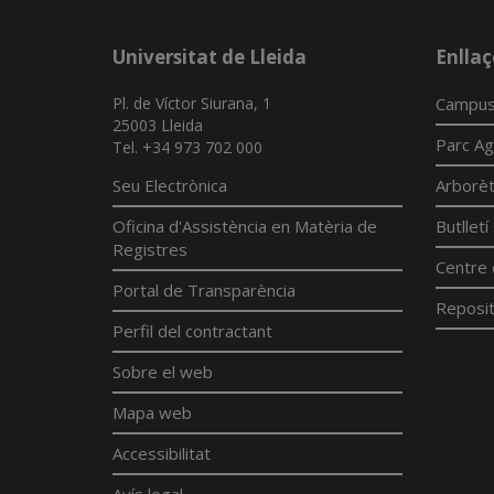
Universitat de Lleida
Enllaç
Pl. de Víctor Siurana, 1
Campus
25003 Lleida
Parc Ag
Tel. +34 973 702 000
Seu Electrònica
Arborè
Oficina d'Assistència en Matèria de
Butllet
Registres
Centre 
Portal de Transparència
Reposit
Perfil del contractant
Sobre el web
Mapa web
Accessibilitat