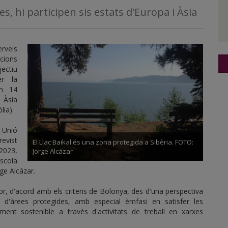
es, hi participen sis estats d'Europa i Àsia
rveis
cions
jectiu
er la
en 14
i Àsia
lia).
 Unió
evist
El Llac Baikal és una zona protegida a Sibèria. FOTO:
 2023,
Jorge Alcázar
scola
ge Alcázar.
, d'acord amb els criteris de Bolonya, des d'una perspectiva
d'àrees protegides, amb especial èmfasi en satisfer les
ment sostenible a través d'activitats de treball en xarxes