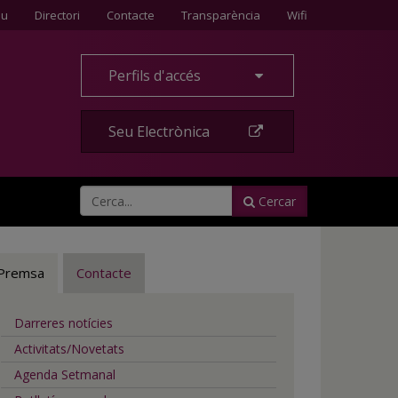
Contacte
eu
Directori
Contacte
Transparència
Wifi
Perfils d'accés
Seu Electrònica
Cercar
Premsa
Contacte
Darreres notícies
Activitats/Novetats
Agenda Setmanal