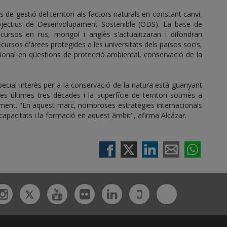
 de gestió del territori als factors naturals en constant canvi,
Objectius de Desenvolupament Sostenible (ODS). La base de
cursos en rus, mongol i anglès s'actualitzaran i difondran
ursos d'àrees protegides a les universitats dels països socis,
ional en qüestions de protecció ambiental, conservació de la
pecial interès per a la conservació de la natura està guanyant
es últimes tres dècades i la superfície de territori sotmès a
tment. "En aquest marc, nombroses estratègies internacionals
apacitats i la formació en aquest àmbit", afirma Alcázar.
Twitter
Bluesky
ebook
Instagram
Youtube
Flickr
Linkedin
UdL
App