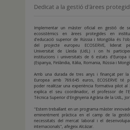
de
Dedicat a la gestió d'àrees protegid
inicio
Implementar un màster oficial en gestió de se
ecosistèmics en àrees protegides en institu
d'educació superior de Rússia i Mongòlia és l'ob
del projecte europeu ECOSERVE, liderat p
Universitat de Lleida (UdL) i on hi particip
institucions i universitats de 6 estats d'Europa 
(Espanya, Finlàndia, Itàlia, Romania, Rússia i Mongò
Amb una durada de tres anys i finançat per la
Europea amb 769.645 euros, ECOSERVE té pr
poder realitzar una experiència formativa pilot al
explica el seu coordinador, el professor de l'E
Tècnica Superior d'Enginyeria Agrària de la UdL, Jor
"Estem treballant en un programa màster innovador
eminentment pràctica en el camp de la gestió 
necessitats del mercat laboral i el desenvolupa
internacionals", afegeix Alcázar.