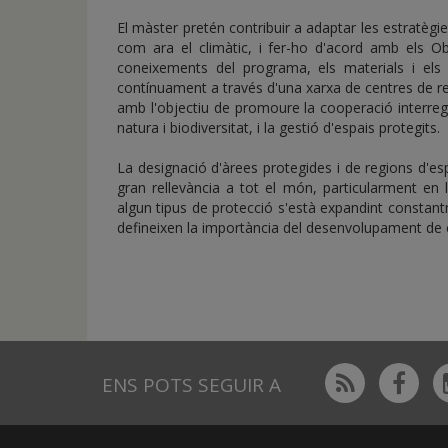
El màster pretén contribuir a adaptar les estratègies
com ara el climàtic, i fer-ho d'acord amb els 
coneixements del programa, els materials i els 
contínuament a través d'una xarxa de centres de rec
amb l'objectiu de promoure la cooperació interreg
natura i biodiversitat, i la gestió d'espais protegits.
La designació d'àrees protegides i de regions d'es
gran rellevància a tot el món, particularment en l
algun tipus de protecció s'està expandint constan
defineixen la importància del desenvolupament de c
Rss
Fac
ENS POTS SEGUIR A