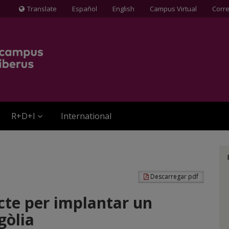
Translate
Español
English
Campus Virtual
Corr
Icona
de
Globus
terraqüi
R+D+I
International
Descarregar pdf
cte per implantar un
gòlia