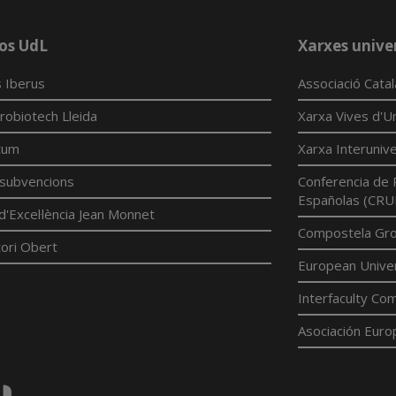
os UdL
Xarxes univer
 Iberus
Associació Cata
robiotech Lleida
Xarxa Vives d'Un
tum
Xarxa Interunive
í subvencions
Conferencia de 
Españolas (CRU
d'Excel·lència Jean Monnet
Compostela Grou
ori Obert
European Univer
Interfaculty Com
Asociación Euro