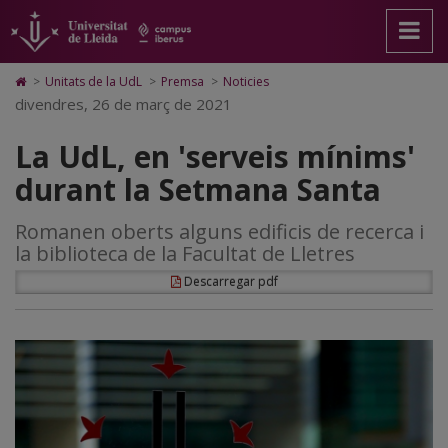
La
Anar
Anar
Anar
Cerca
Accessibilitat.
a
al
al
Universitat
UdL,
la
contingut
Mapa
de
pàgina
principal
Web.
Lleida
en
Icono
>
Unitats de la UdL
>
Premsa
>
Noticies
principal.
de
Universitat
de
divendres, 26 de març de 2021
'serveis
Universitat
la
de
Home
de
pàgina
Lleida
para
mínims'
La UdL, en 'serveis mínims'
Lleida
ir
a
durant
durant la Setmana Santa
la
página
la
de
Romanen oberts alguns edificis de recerca i
inicio
Setmana
la biblioteca de la Facultat de Lletres
Santa
Descarregar pdf