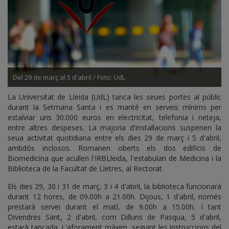
Del 29 de març al 5 d'abril / Foto: UdL
La Universitat de Lleida (UdL) tanca les seues portes al públic
durant la Setmana Santa i es manté en serveis mínims per
estalviar uns 30.000 euros en electricitat, telefonia i neteja,
entre altres despeses. La majoria d'instal·lacions suspenen la
seua activitat quotidiana entre els dies 29 de març i 5 d'abril,
ambdós inclosos. Romanen oberts els dos edificis de
Biomedicina que acullen l'IRBLleida, l'estabulari de Medicina i la
Biblioteca de la Facultat de Lletres, al Rectorat.
Els dies 29, 30 i 31 de març, 3 i 4 d'abril, la biblioteca funcionarà
durant 12 hores, de 09.00h a 21.00h. Dijous, 1 d'abril, només
prestarà servei durant el matí, de 9.00h a 15.00h. I tant
Divendres Sant, 2 d'abril, com Dilluns de Pasqua, 5 d'abril,
estarà tancada. L'aforament màxim, seguint les instruccions del