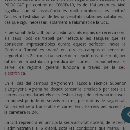
PROCICAT pel context de COVID-19, és de 104 persones. Això
significa que si l'assistència és molt nombrosa, es limitarà
l'accés a l'estudiantat de les universitats públiques catalanes i,
cas que sigui necessari, solament a l'alumnat de la UdL.
El personal de la UdL pot accedir tant als espais de recerca com
als seus llocs de treball per "efectuar les tasques que es
considerin imprescindibles durant aquest període", indica la
Gerència. També es manté en tots els campus el servei de
seguretat les 24 hores i un servei de recepció durant el matí, per
tal de fer la distribució periòdica del correu i la paqueteria. El
servei de registre general funciona a través de la
seu
electrònica
.
En el cas del campus d'Agrònoms, l'Escola Tècnica Superior
d'Enginyeria Agrària ha decidit tancar la circulació per tots els
carrers interns durant els dies festius i caps de setmana inclosos
en aquest període de serveis mínims, per motius de seguretat.
Únicament serà transitable el carrer Enric Farreny per accedir a
la carretera N-240.
La UdL reprendrà en principi la seua activitat docent, de recerca
i administrativa el 6 d'abril, sota les condicions que marqui el