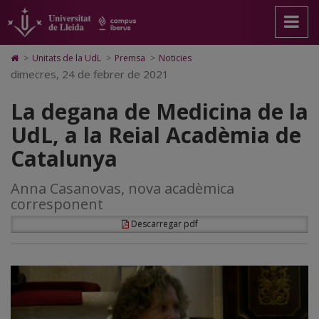
La
Anar
Anar
Anar
Cerca
Accessibilitat.
a
al
al
Universitat
degana
la
contingut
Mapa
de
pàgina
principal
Web.
Lleida
de
Icono
>
Unitats de la UdL
>
Premsa
>
Noticies
principal.
de
Universitat
de
dimecres, 24 de febrer de 2021
Medicina
Universitat
la
de
Home
de
pàgina
Lleida
para
de
La degana de Medicina de la
Lleida
ir
a
la
UdL, a la Reial Acadèmia de
la
página
UdL,
Catalunya
de
inicio
a
Anna Casanovas, nova acadèmica
la
corresponent
Reial
Descarregar pdf
Acadèmia
de
Catalunya