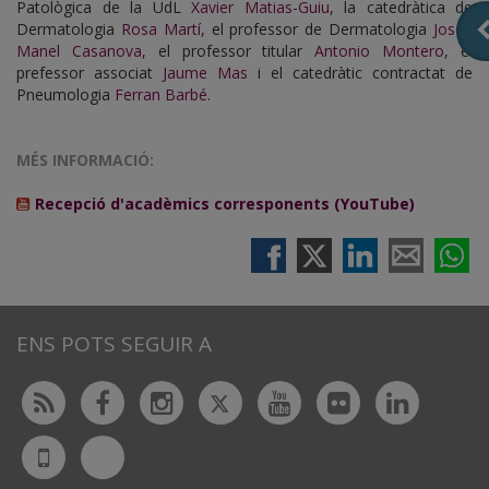
Patològica de la UdL
Xavier Matias-Guiu
, la catedràtica de
Dermatologia
Rosa Martí,
el professor de Dermatologia
Josep
Manel Casanova,
el professor titular
Antonio Montero
, el
prefessor associat
Jaume Mas
i el catedràtic contractat de
Pneumologia
Ferran Barbé
.
MÉS INFORMACIÓ:
Recepció d'acadèmics corresponents (YouTube)
ENS POTS SEGUIR A
Twitter
Rss
Facebook
Instagram
Youtube
Flickr
Linked
Bluesky
UdL
App