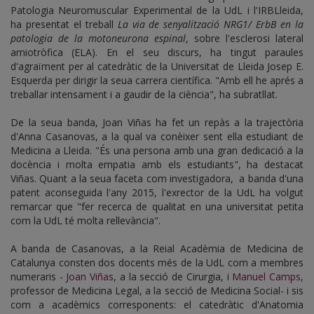
Patologia Neuromuscular Experimental de la UdL i l'IRBLleida,
ha presentat el treball
La via de senyalització NRG1/ ErbB en la
patologia de la motoneurona espinal
, sobre l'esclerosi lateral
amiotròfica (ELA). En el seu discurs, ha tingut paraules
d'agraïment per al catedràtic de la Universitat de Lleida Josep E.
Esquerda per dirigir la seua carrera científica. "Amb ell he aprés a
treballar intensament i a gaudir de la ciència", ha subratllat.
De la seua banda, Joan Viñas ha fet un repàs a la trajectòria
d'Anna Casanovas, a la qual va conèixer sent ella estudiant de
Medicina a Lleida. "És una persona amb una gran dedicació a la
docència i molta empatia amb els estudiants", ha destacat
Viñas. Quant a la seua faceta com investigadora, a banda d'una
patent aconseguida l'any 2015, l'exrector de la UdL ha volgut
remarcar que "fer recerca de qualitat en una universitat petita
com la UdL té molta rellevància".
A banda de Casanovas, a la Reial Acadèmia de Medicina de
Catalunya consten dos docents més de la UdL com a membres
numeraris -
Joan Viñas
, a la secció de Cirurgia, i
Manuel Camps
,
professor de Medicina Legal, a la secció de Medicina Social- i sis
com a acadèmics corresponents: el catedràtic d'Anatomia