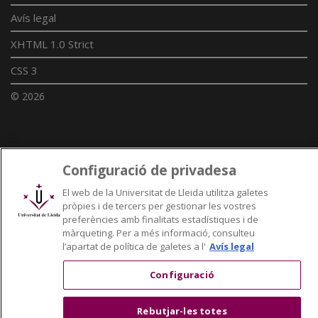
Avís legal
XHTML 1.0 Strict
CSS 3
© 2026
Enllaços UdL
Configuració de privadesa
Xarxes universitàries
El web de la Universitat de Lleida utilitza galetes
pròpies i de tercers per gestionar les vostres
preferències amb finalitats estadístiques i de
màrqueting. Per a més informació, consulteu
l’apartat de política de galetes a l'
Avís legal
Configuració
Rebutjar-les totes