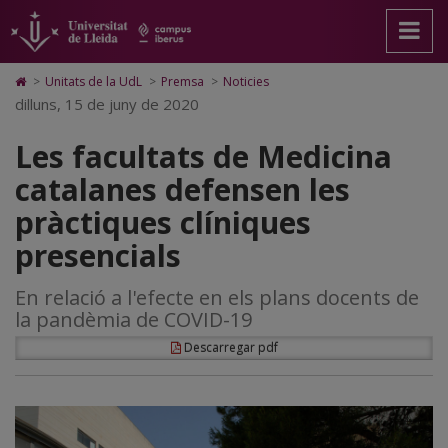
Les
Anar
Anar
Anar
Cerca
Accessibilitat.
a
al
al
Universitat
facultats
la
contingut
Mapa
de
pàgina
principal
Web.
Lleida
de
Icono
>
Unitats de la UdL
>
Premsa
>
Noticies
principal.
de
Universitat
de
dilluns, 15 de juny de 2020
Medicina
Universitat
la
de
Home
de
pàgina
Lleida
para
catalanes
Les facultats de Medicina
Lleida
ir
a
defensen
catalanes defensen les
la
página
les
pràctiques clíniques
de
inicio
pràctiques
presencials
clíniques
En relació a l'efecte en els plans docents de
presencials
la pandèmia de COVID-19
Descarregar pdf