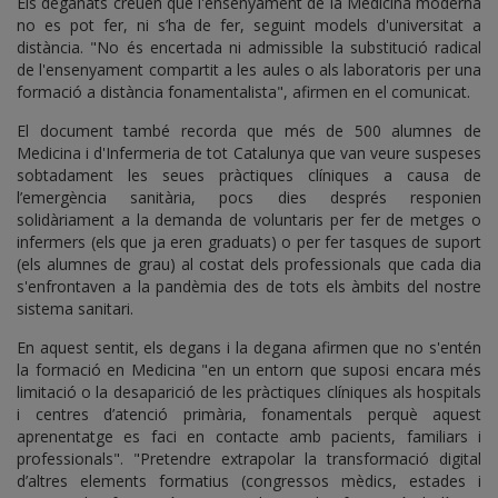
Els deganats creuen que l'ensenyament de la Medicina moderna
no es pot fer, ni s’ha de fer, seguint models d'universitat a
distància. "No és encertada ni admissible la substitució radical
de l'ensenyament compartit a les aules o als laboratoris per una
formació a distància fonamentalista", afirmen en el comunicat.
El document també recorda que més de 500 alumnes de
Medicina i d'Infermeria de tot Catalunya que van veure suspeses
sobtadament les seues pràctiques clíniques a causa de
l’emergència sanitària, pocs dies després responien
solidàriament a la demanda de voluntaris per fer de metges o
infermers (els que ja eren graduats) o per fer tasques de suport
(els alumnes de grau) al costat dels professionals que cada dia
s'enfrontaven a la pandèmia des de tots els àmbits del nostre
sistema sanitari.
En aquest sentit, els degans i la degana afirmen que no s'entén
la formació en Medicina "en un entorn que suposi encara més
limitació o la desaparició de les pràctiques clíniques als hospitals
i centres d’atenció primària, fonamentals perquè aquest
aprenentatge es faci en contacte amb pacients, familiars i
professionals". "Pretendre extrapolar la transformació digital
d’altres elements formatius (congressos mèdics, estades i