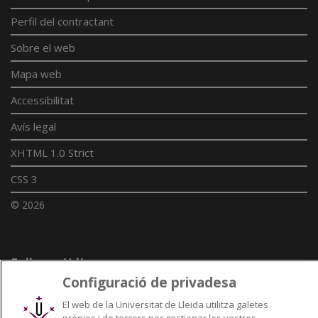
Perfil del contractant
Sobre el web
Mapa web
Accessibilitat
Avís legal
XHTML 1.0 Strict
CSS 3
© 2026
Enllaços UdL
Configuració de privadesa
Xarxes universitàries
El web de la Universitat de Lleida utilitza galetes