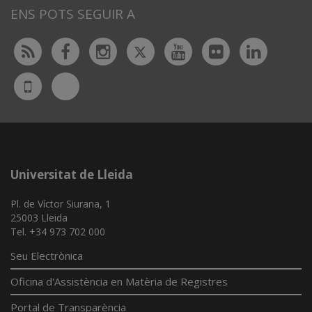
ENS POTS SEGUIR A
Twitter
Rss
Facebook
Instagram
Youtube
Flickr
Linked
Bluesky
UdL
App
Universitat de Lleida
Pl. de Víctor Siurana, 1
25003 Lleida
Tel. +34 973 702 000
Seu Electrònica
Oficina d'Assistència en Matèria de Registres
Portal de Transparència