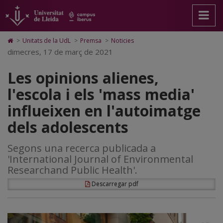
Les
Anar
Anar
Anar
Cerca
Accessibilitat.
a
al
al
Universitat
opinions
la
contingut
Mapa
de
pàgina
principal
Web.
Lleida
alienes,
Icono
>
Unitats de la UdL
>
Premsa
>
Noticies
principal.
de
Universitat
de
dimecres, 17 de març de 2021
l'escola
Universitat
la
de
Home
de
pàgina
Lleida
para
i
Les opinions alienes,
Lleida
ir
a
els
l'escola i els 'mass media'
la
página
'mass
influeixen en l'autoimatge
de
inicio
media'
dels adolescents
influeixen
Segons una recerca publicada a
en
'International Journal of Environmental
l'autoimatge
Researchand Public Health'.
dels
Descarregar pdf
adolescents