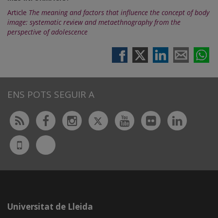
Article
The meaning and factors that influence the concept of body
image: systematic review and metaethnography from the
perspective of adolescence
ENS POTS SEGUIR A
Twitter
Rss
Facebook
Instagram
Youtube
Flickr
Linked
Bluesky
UdL
App
Universitat de Lleida