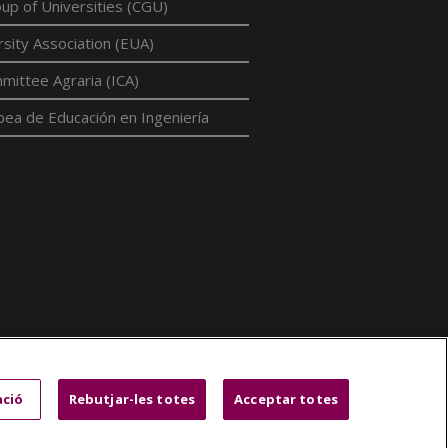
p of Universities (CGU)
sity Association (EUA)
mittee Agraria (ICA)
pea de Educación en Ingeniería
ació
Rebutjar-les totes
Acceptar totes