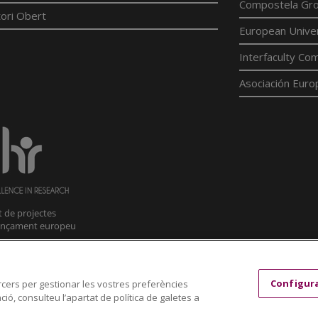
Compostela Grou
ori Obert
European Univer
Interfaculty Com
Asociación Euro
Configur
tercers per gestionar les vostres preferències
ió, consulteu l’apartat de política de galetes a