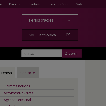
Contacte
eu
Directori
Contacte
Transparència
Wifi
Perfils d'accés
Seu Electrònica
Cercar
Premsa
Contacte
Darreres notícies
Activitats/Novetats
Agenda Setmanal