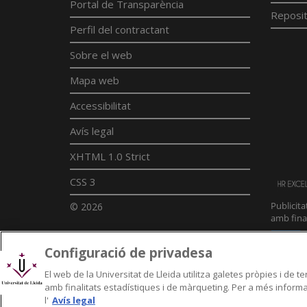
Portal de Transparència
Reposit
Perfil del contractant
Sobre el web
Mapa web
Accessibilitat
Avís legal
XHTML 1.0 Strict
CSS 3
© 2026
Configuració de privadesa
El web de la Universitat de Lleida utilitza galetes pròpies i de 
amb finalitats estadístiques i de màrqueting. Per a més informac
l'
Avís legal