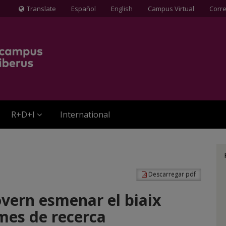
Translate
Español
English
Campus Virtual
Corr
Icona
de
Globus
terraqüi
R+D+I
International
Descarregar pdf
overn esmenar el biaix
ames de recerca