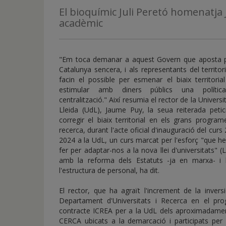
de
El bioquímic Juli Peretó homenatja J
inicio
acadèmic
"Em toca demanar a aquest Govern que aposta p
Catalunya sencera, i als representants del territor
facin el possible per esmenar el biaix territoria
estimular amb diners públics una políti
centralització." Així resumia el rector de la Universi
Lleida (UdL), Jaume Puy, la seua reiterada petic
corregir el biaix territorial en els grans progra
recerca, durant l'acte oficial d'inauguració del curs
2024 a la UdL, un curs marcat per l'esforç "que 
fer per adaptar-nos a la nova llei d'universitats" 
amb la reforma dels Estatuts -ja en marxa- i 
l'estructura de personal, ha dit.
El rector, que ha agraït l'increment de la invers
Departament d'Universitats i Recerca en el p
contracte ICREA per a la UdL dels aproximadament
CERCA ubicats a la demarcació i participats per 