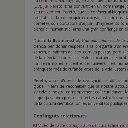
La conferència inaugural, a càrrec del catedràtic d
(UV),
Juli Peretó
, s'ha convertit en un homenatge
J
seu naixement. Peretó, que va conèixer al bioquímic
prebiòtica i la cosmoquímica orgànica, com ara l
cometes són portadors d'aigua i d'ingredients fona
científic i humanístic, amb una gran confiança en el 
Durant la lliçó magistral,
L'albada química de la 
ciència per donar resposta a la pregunta
d'on ve
sabem, ni sabrem del cert com va passar, però sí 
de la ciència és un relat del desplaçament del prot
La Terra no és el centre de l'univers i els hu
branqueta més de l'ufanós arbre de la vida. Estem a
Peretó, autor d'obres de divulgació científica c
global. "Hem de reconèixer que la nostra actitud 
suïcida: el nostre comportament col·lectiu davant la 
el que ja sabem pot tenir efectes catastròfics sobre 
de la cultura científica, on les universitats públique
Continguts relacionats
Vídeo de l'acte d'inauguració del curs acadèmic 2