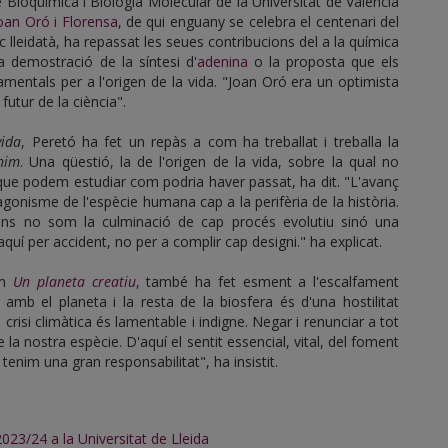
e Bioquímica i Biologia Molecular de la Universitat de València
oan Oró i Florensa
, de qui enguany se celebra el centenari del
 lleidatà, ha repassat les seues contribucions del a la química
a demostració de la síntesi d'
adenina
o la proposta que els
mentals per a l'origen de la vida. "Joan Oró era un optimista
futur de la ciència".
vida
, Peretó ha fet un repàs a com ha treballat i treballa la
nim
. Una qüestió, la de l'origen de la vida, sobre la qual no
que podem estudiar com podria haver passat, ha dit. "L'avanç
agonisme de l'espècie humana cap a la perifèria de la història.
mans no som la culminació de cap procés evolutiu sinó una
quí per accident, no per a complir cap designi." ha explicat.
om
Un planeta creatiu
, també ha fet esment a l'escalfament
amb el planeta i la resta de la biosfera és d'una hostilitat
crisi climàtica és lamentable i indigne. Negar i renunciar a tot
la nostra espècie. D'aquí el sentit essencial, vital, del foment
s tenim una gran responsabilitat", ha insistit.
023/24 a la Universitat de Lleida