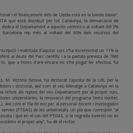
torial i el finançament dels de Lleida està en la banda baixa",
IRTA que està distribuït per tot Catalunya, la demarcació de
e dedica el Departament a aquests centres o al voltant del 3%
e Barcelona rep més al voltant del 90% dels recursos del
.
nscripció i matrícula d'aquest curs s'ha incrementat un 11% la
rit al deute del Parc científic i a la partida prevista de 7M€
r-lo, que a hores d'ara encara no s’ha pogut fer efectiva, ha
ats, M. Victòria Girona, ha destacat l'aposta de la UdL per la
àsters i doctorat, així com el seu lideratge a Catalunya en la
'ha referit als reptes del seu Departament per al proper curs,
tures universitàries, la renovació del programa Serra Húnter,
U, així com el Pla de xoc per al personal docent i investigador
 i serveis (PTGAS) de les universitats. Un pla que correspon "al
ssita i que en el cas del PTGAS, si la migrada inversió no es
stàries el proper any", ha dit el rector.