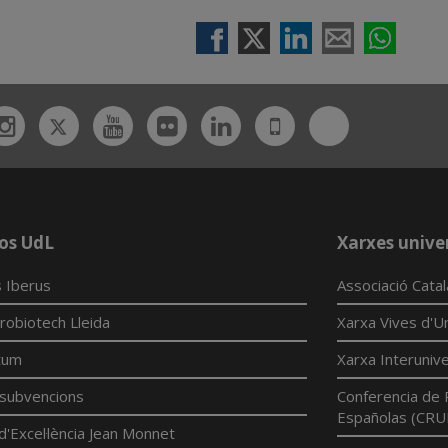
Twitter
Bluesky
ebook
Instagram
Youtube
Flickr
Linkedin
UdL
App
os UdL
Xarxes univer
 Iberus
Associació Cata
robiotech Lleida
Xarxa Vives d'Un
tum
Xarxa Interunive
í subvencions
Conferencia de 
Españolas (CRU
d'Excel·lència Jean Monnet