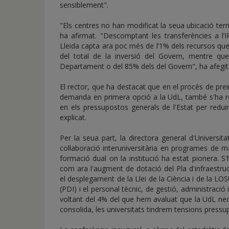
sensiblement".
"Els centres no han modificat la seua ubicació terri
ha afirmat. "Descomptant les transferències a l’
Lleida capta ara poc més de l’1% dels recursos qu
del total de la inversió del Govern, mentre qu
Departament o del 85% dels del Govern", ha afegit
El rector, que ha destacat que en el procés de prei
demanda en primera opció a la UdL, també s'ha refe
en els pressupostos generals de l'Estat per redui
explicat.
Per la seua part, la directora general d'Universit
col·laboració interuniversitària en programes de m
formació dual on la institució ha estat pionera. S
com ara l'augment de dotació del Pla d'infraestruc
el desplegament de la Llei de la Ciència i de la LOS
(PDI) i el personal tècnic, de gestió, administració
voltant del 4% del que hem avaluat que la UdL nece
consolida, les universitats tindrem tensions pressupo