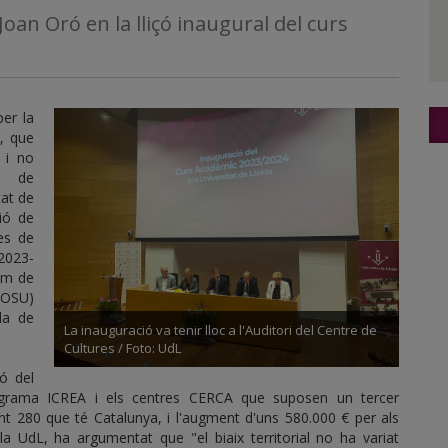
oan Oró en la lliçó inaugural del curs
er la
i, que
l i no
ca de
tat de
ió de
mes de
 2023-
hem de
(LOSU)
la de
La inauguració va tenir lloc a l'Auditori del Centre de
Cultures / Foto: UdL
ió del
rograma ICREA i els centres CERCA que suposen un tercer
 280 que té Catalunya, i l'augment d'uns 580.000 € per als
la UdL, ha argumentat que "el biaix territorial no ha variat