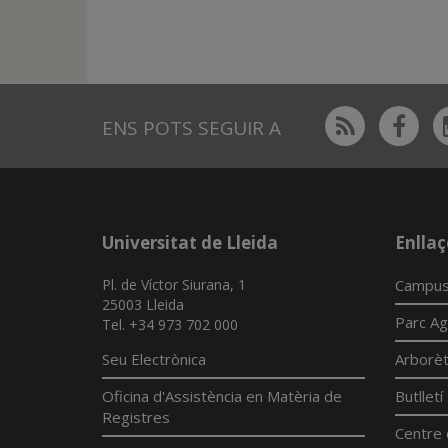
Rss
Fac
ENS POTS SEGUIR A
Universitat de Lleida
Enllaç
Pl. de Víctor Siurana, 1
Campus
25003 Lleida
Parc Ag
Tel. +34 973 702 000
Seu Electrònica
Arborè
Oficina d'Assistència en Matèria de
Butllet
Registres
Centre 