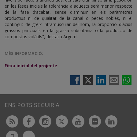
en les fases inicials la tolerància a aquests serà menor respecte
de la fase d'acabat, sense disminuir en els paràmetres
productius ni de qualitat de la canal o peces nobles, ni el
contingut de greix intramuscular del llom, la proporció d'àcids
grassos principals en la grassa subcutània o la producció de
compostos volàtils", destaca Argemí.
MÉS INFORMACIÓ:
Fitxa inicial del projecte
ENS POTS SEGUIR A
Twitter
Rss
Facebook
Instagram
Youtube
Flickr
Linked
Bluesky
UdL