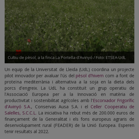
Cultiu de pèsol, a la finca La Portella d'Avinyó / Foto: ETSEA-UdL
Un equip de la Universitat de Lleida (UdL) coordina un projecte
pilot innovador per avaluar l'ús del
pèsol d'hivern
com a font de
proteïna mediterrània i alternativa a la soja en la dieta dels
porcs d'engreix. La UdL ha constituït un grup operatiu de
l'Associació Europea per a la Innovació en matèria de
productivitat i sostenibilitat agrícoles amb l'
Escorxador Frigorífic
d'Avinyó S.A.
, Conservas Ausa S.A. i el
Celler Cooperatiu de
Salelles, S.C.C.L.
La iniciativa ha rebut més de 200.000 euros de
finançament de la Generalitat i els fons europeus agraris de
desenvolupament rural (FEADER) de la Unió Europea. Esperen
tenir resultats al 2022.