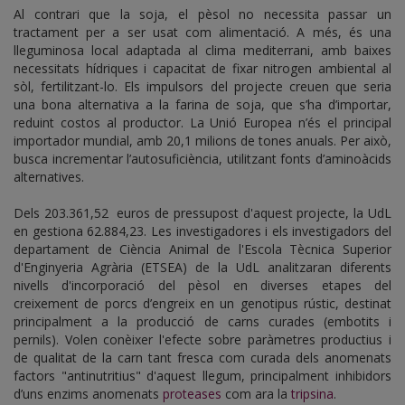
Al contrari que la soja, el pèsol no necessita passar un
tractament per a ser usat com alimentació. A més, és una
lleguminosa local adaptada al clima mediterrani, amb baixes
necessitats hídriques i capacitat de fixar nitrogen ambiental al
sòl, fertilitzant-lo. Els impulsors del projecte creuen que seria
una bona alternativa a la farina de soja, que s’ha d’importar,
reduint costos al productor. La Unió Europea n’és el principal
importador mundial, amb 20,1 milions de tones anuals. Per això,
busca incrementar l’autosuficiència, utilitzant fonts d’aminoàcids
alternatives.
Dels 203.361,52 euros de pressupost d'aquest projecte, la UdL
en gestiona 62.884,23. Les investigadores i els investigadors del
departament de Ciència Animal de l'Escola Tècnica Superior
d'Enginyeria Agrària (ETSEA) de la UdL analitzaran diferents
nivells d'incorporació del pèsol en diverses etapes del
creixement de porcs d’engreix en un genotipus rústic, destinat
principalment a la producció de carns curades (embotits i
pernils). Volen conèixer l'efecte sobre paràmetres productius i
de qualitat de la carn tant fresca com curada dels anomenats
factors "antinutritius" d'aquest llegum, principalment inhibidors
d’uns enzims anomenats
proteases
com ara la
tripsina
.