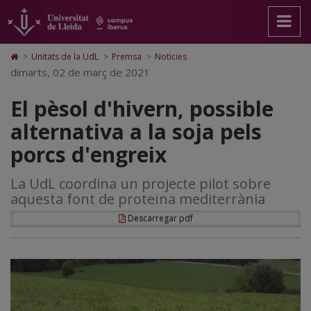
El
Anar
Anar
Anar
Cerca
Accessibilitat.
a
al
al
Universitat
pèsol
la
contingut
Mapa
de
pàgina
principal
Web.
Lleida
d'hivern,
Icono
>
Unitats de la UdL
>
Premsa
>
Noticies
principal.
de
Universitat
de
dimarts, 02 de març de 2021
possible
Universitat
la
de
Home
de
pàgina
Lleida
para
alternativa
El pèsol d'hivern, possible
Lleida
ir
a
a
alternativa a la soja pels
la
página
la
porcs d'engreix
de
inicio
soja
La UdL coordina un projecte pilot sobre
pels
aquesta font de proteïna mediterrània
porcs
Descarregar pdf
d'engreix