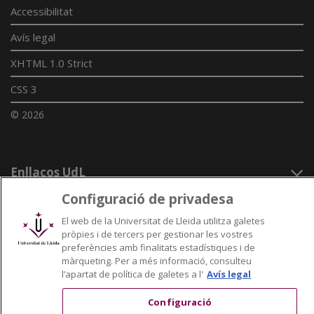
Accessibilitat
Avís legal
XHTML 1.0 Strict
CSS 3
© 2026
Enllaços UdL
Configuració de privadesa
Xarxes universitàries
El web de la Universitat de Lleida utilitza galetes
pròpies i de tercers per gestionar les vostres
preferències amb finalitats estadístiques i de
màrqueting. Per a més informació, consulteu
l’apartat de política de galetes a l'
Avís legal
Configuració