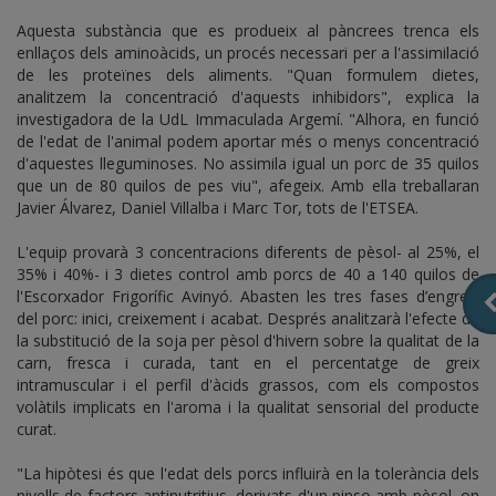
Aquesta substància que es produeix al pàncrees trenca els
enllaços dels aminoàcids, un procés necessari per a l'assimilació
de les proteïnes dels aliments. "Quan formulem dietes,
analitzem la concentració d'aquests inhibidors", explica la
investigadora de la UdL Immaculada Argemí. "Alhora, en funció
de l'edat de l'animal podem aportar més o menys concentració
d'aquestes lleguminoses. No assimila igual un porc de 35 quilos
que un de 80 quilos de pes viu", afegeix. Amb ella treballaran
Javier Álvarez, Daniel Villalba i Marc Tor, tots de l'ETSEA.
L'equip provarà 3 concentracions diferents de pèsol- al 25%, el
35% i 40%- i 3 dietes control amb porcs de 40 a 140 quilos de
l'Escorxador Frigorífic Avinyó. Abasten les tres fases d’engreix
del porc: inici, creixement i acabat. Després analitzarà l'efecte de
la substitució de la soja per pèsol d'hivern sobre la qualitat de la
carn, fresca i curada, tant en el percentatge de greix
intramuscular i el perfil d'àcids grassos, com els compostos
volàtils implicats en l'aroma i la qualitat sensorial del producte
curat.
"La hipòtesi és que l'edat dels porcs influirà en la tolerància dels
nivells de factors antinutritius, derivats d'un pinso amb pèsol, on