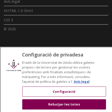
Avís legal
XHTML 1.0 Strict
CSS 3
© 2026
Enllaços UdL
Configuració de privadesa
Xarxes universitàries
El web de la Universitat de Lleida utilitza galetes
pròpies i de tercers per gestionar les vostres
preferències amb finalitats estadístiques i de
màrqueting. Per a més informació, consulteu
l’apartat de política de galetes a l'
Avís legal
Configuració
Rebutjar-les totes