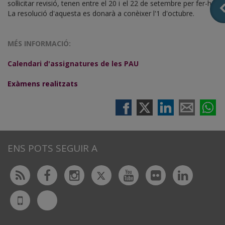
sol·licitar revisió, tenen entre el 20 i el 22 de setembre per fer-ho.
La resolució d'aquesta es donarà a conèixer l'1 d'octubre.
MÉS INFORMACIÓ:
Calendari d'assignatures de les PAU
Exàmens realitzats
ENS POTS SEGUIR A
Twitter
Rss
Facebook
Instagram
Youtube
Flickr
Linked
Bluesky
UdL
App