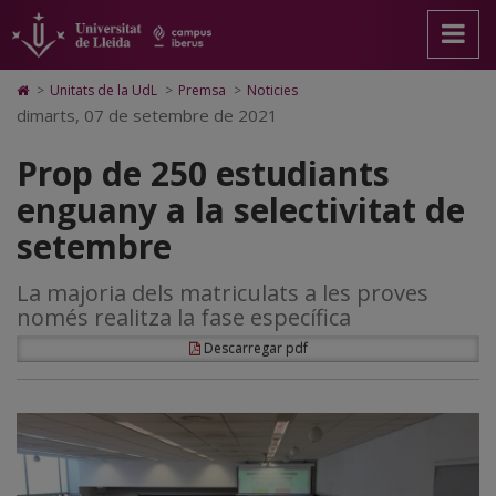
Prop
Anar
Anar
Anar
Cerca
Accessibilitat.
a
al
al
Universitat
de
la
contingut
Mapa
de
pàgina
principal
Web.
Lleida
250
Icono
>
Unitats de la UdL
>
Premsa
>
Noticies
principal.
de
Universitat
de
dimarts, 07 de setembre de 2021
estudiants
Universitat
la
de
Home
de
pàgina
Lleida
para
enguany
Prop de 250 estudiants
Lleida
ir
a
a
enguany a la selectivitat de
la
página
la
setembre
de
inicio
selectivitat
La majoria dels matriculats a les proves
de
només realitza la fase específica
setembre
Descarregar pdf