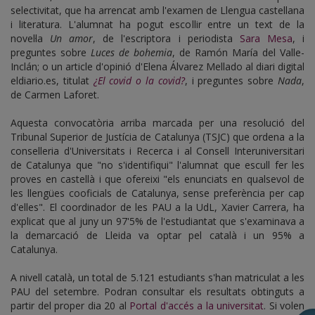
selectivitat, que ha arrencat amb l'examen de Llengua castellana
i literatura. L'alumnat ha pogut escollir entre un text de la
novel·la
Un amor
, de l'escriptora i periodista
Sara Mesa
, i
preguntes sobre
Luces de bohemia
, de Ramón María del Valle-
Inclán; o un article d'opinió d'Elena Álvarez Mellado al diari digital
eldiario.es, titulat
¿El covid o la covid?
, i preguntes sobre
Nada
,
de Carmen Laforet.
Aquesta convocatòria arriba marcada per una resolució del
Tribunal Superior de Justícia de Catalunya (TSJC) que ordena a la
conselleria d'Universitats i Recerca i al Consell Interuniversitari
de Catalunya que "no s'identifiqui" l'alumnat que escull fer les
proves en castellà i que ofereixi "els enunciats en qualsevol de
les llengües cooficials de Catalunya, sense preferència per cap
d'elles". El coordinador de les PAU a la UdL, Xavier Carrera, ha
explicat que al juny un 97'5% de l'estudiantat que s'examinava a
la demarcació de Lleida va optar pel català i un 95% a
Catalunya.
A nivell català, un total de 5.121 estudiants s'han matriculat a les
PAU del setembre. Podran consultar els resultats obtinguts a
partir del proper dia 20 al
Portal d'accés a la universitat
. Si volen