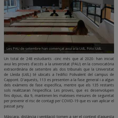
Les PAU de setembre han començat avui a la UdL. Foto: UdL
Un total de 248 estudiants -cinc més que al 2020- han iniciat
avui les proves d'accés a la universitat (PAU) en la convocatòria
extraordinària de setembre als dos tribunals que la Universitat
de Lleida (UdL) té ubicats a l'edifici Polivalent del campus de
Cappont. D'aquests, 113 es presenten a la fase general i a algun
dels exàmens de fase específica, mentre que els 135 restants
sols realitzaran l'específica. Les proves, que es desenvolupen
fins dijous, dia 9, mantenen les mateixes mesures de seguretat
per prevenir el risc de contagi per COVID-19 que es van aplicar el
passat juny.
Màscara, distància i ventilació tornen a ser el context d'aquesta