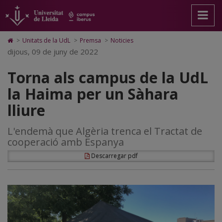
Torna
Anar
Anar
Anar
Cerca
Accessibilitat.
a
al
al
Universitat
als
la
contingut
Mapa
de
pàgina
principal
Web.
Lleida
campus
Icono
>
Unitats de la UdL
>
Premsa
>
Noticies
principal.
de
Universitat
de
dijous, 09 de juny de 2022
de
Universitat
la
de
Home
de
pàgina
Lleida
para
la
Torna als campus de la UdL
Lleida
ir
a
UdL
la Haima per un Sàhara
la
página
la
lliure
de
inicio
Haima
L'endemà que Algèria trenca el Tractat de
per
cooperació amb Espanya
un
Descarregar pdf
Sàhara
lliure