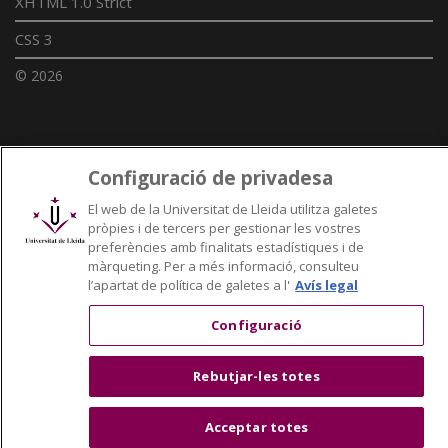
XHTML 1.0 Strict
CSS 3
© 2026
Enllaços UdL
Configuració de privadesa
Xarxes universitàries
El web de la Universitat de Lleida utilitza galetes
pròpies i de tercers per gestionar les vostres
preferències amb finalitats estadístiques i de
màrqueting. Per a més informació, consulteu
l’apartat de política de galetes a l'
Avís legal
Configuració
Rebutjar-les totes
Acceptar totes