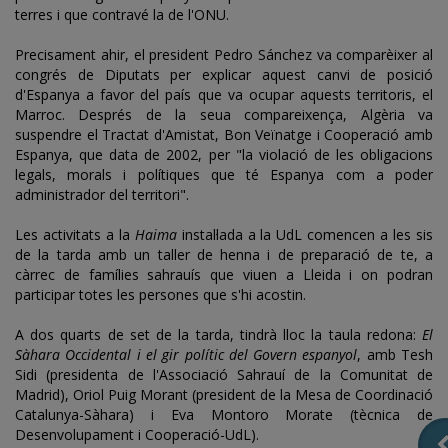
terres i que contravé la de l'ONU.
Precisament ahir, el president Pedro Sánchez va comparèixer al
congrés de Diputats per explicar aquest canvi de posició
d'Espanya a favor del país que va ocupar aquests territoris, el
Marroc. Després de la seua compareixença, Algèria
va
suspendre el Tractat d'Amistat, Bon Veïnatge i Cooperació amb
Espanya, que data de 2002, per "
la violació de les obligacions
legals, morals i polítiques que té Espanya com
a poder
administrador del territori".
Les activitats a la
Haima
instal·lada a la UdL comencen a les sis
de la tarda amb un taller de henna i de preparació de te, a
càrrec de famílies sahrauís que viuen a Lleida i on podran
participar totes les persones que s'hi acostin.
A dos quarts de set de la tarda, tindrà lloc la taula redona:
El
Sàhara Occidental i el gir polític del Govern espanyol
, amb Tesh
Sidi (presidenta de l'Associació Sahrauí de la Comunitat de
Madrid), Oriol Puig Morant (president de la Mesa de Coordinació
Catalunya-Sàhara) i
Eva Montoro Morate (tècnica de
Desenvolupament i Cooperació-UdL).