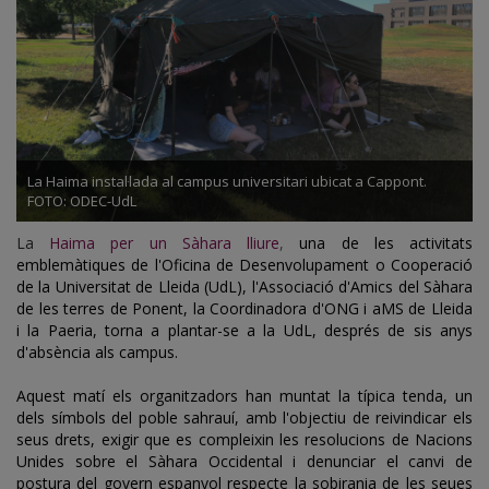
La Haima instal·lada al campus universitari ubicat a Cappont.
FOTO: ODEC-UdL
La
Haima per un Sàhara lliure
,
una de les activitats
emblemàtiques de l'Oficina de Desenvolupament o Cooperació
de la Universitat de Lleida (UdL), l'Associació d'Amics del Sàhara
de les terres de Ponent, la Coordinadora d'ONG i aMS de Lleida
i la Paeria, torna a plantar-se a la UdL, després de sis anys
d'absència als campus.
Aquest matí els organitzadors han muntat la típica tenda, un
dels símbols del poble sahrauí, amb l'objectiu de reivindicar els
seus drets, exigir que es compleixin les resolucions de Nacions
Unides sobre el Sàhara Occidental i denunciar el canvi de
postura del govern espanyol respecte la sobirania de les seues