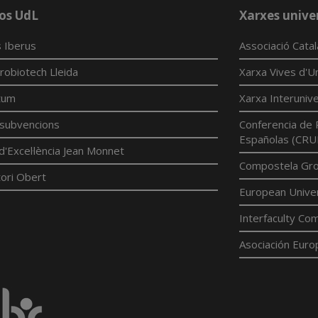
os UdL
Xarxes univer
 Iberus
Associació Cata
robiotech Lleida
Xarxa Vives d'Un
tum
Xarxa Interunive
í subvencions
Conferencia de 
Españolas (CRU
d'Excel·lència Jean Monnet
Compostela Grou
ori Obert
European Univer
Interfaculty Com
Asociación Euro