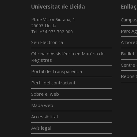
Universitat de Lleida
Enllaç
Pl. de Víctor Siurana, 1
Campus
25003 Lleida
Parc Ag
Tel. +34 973 702 000
Seu Electrònica
Arborè
Oficina d'Assistència en Matèria de
Butllet
Registres
Centre 
Portal de Transparència
Reposit
Perfil del contractant
Sobre el web
Mapa web
Accessibilitat
Avís legal