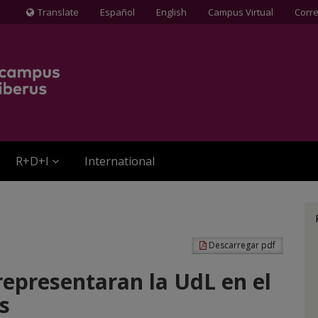
Translate
Español
English
Campus Virtual
Corr
Icona
de
Globus
terraqüi
R+D+I
International
Descarregar pdf
representaran la UdL en el
s