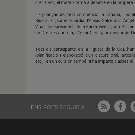
dret a vot, el mateix tema a debatre en la propera L
Els guanyadors de la competició: la Tatiana, l'Eduald 
Ribera, el Jaume Guardia, l'Alexis Galceran, l'Ànge
Viñas, vicepresident de la Xarxa Vives, Joan Biscarr
de Dret i Economia, i César Cierco, professor de D
Tots els participants en la lligueta de la UdL h
(planificació i elaboració d’un discurs oral, artic
etc.), en un curs on també hi ha impartit classes el d
Rss
Fac
ENS POTS SEGUIR A