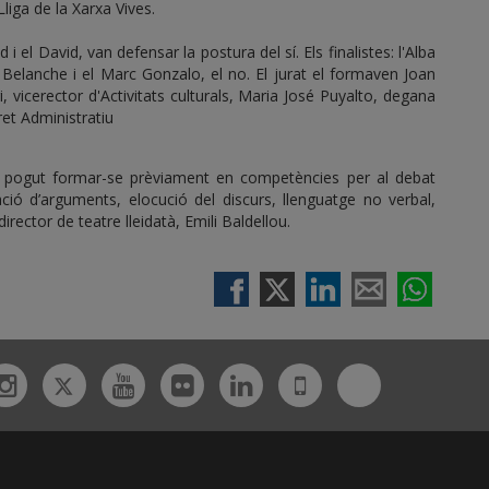
liga de la Xarxa Vives.
i el David, van defensar la postura del sí. Els finalistes: l'Alba
l Belanche i el Marc Gonzalo, el no. El jurat el formaven Joan
i, vicerector d'Activitats culturals, Maria José Puyalto, degana
ret Administratiu
an pogut formar-se prèviament en competències per al debat
ulació d’arguments, elocució del discurs, llenguatge no verbal,
irector de teatre lleidatà, Emili Baldellou.
Twitter
Bluesky
ebook
Instagram
Youtube
Flickr
Linkedin
UdL
App