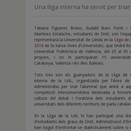
de
Una lliga interna ha servit per tria
inicio
Tatiana Figueres Bravo, Eudald Ibars Ponti i 
Martínez Estalache, estudiants de Dret, són l'equ
representarà la Universitat de Lleida en la
Lliga de
2016
de la Xarxa Vives d'Universitats, que tindrà llo
Universitat Politècnica de València, del 25 al 30 d
propers, i on hi participaran 15 universita
Catalunya, València i les Illes Balears.
Tots tres són els guanyadors de la Lliga de 
interna de la UdL, organitzada per l'Àrea de
Administratiu per triar l'alumnat que anirà a aq
competició interuniversitària destinada a foment
cultura del debat i l'oratòria dels estudiants d
universitats dels diferents territoris de parla catalan
En la Lliga de la UdL hi han participat una do
d'estudiants dels graus de Dret, Administració d'Em
han hagut d'enfrontar-se dialècticament sobre si