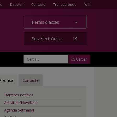
Contacte
eu
Directori
Contacte
Transparència
Wifi
Perfils d'accés
Seu Electrònica
Cercar
Premsa
Contacte
Darreres notícies
Activitats/Novetats
Agenda Setmanal