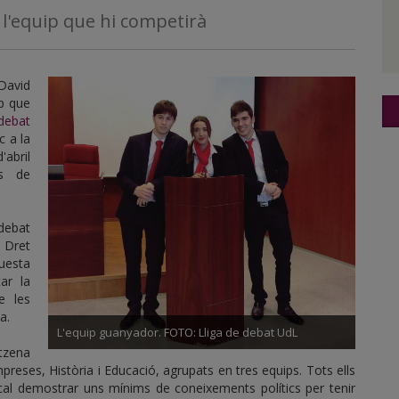
r l'equip que hi competirà
David
ip que
 debat
c a la
'abril
ts de
debat
 Dret
uesta
ar la
e les
a.
L'equip guanyador. FOTO: Lliga de debat UdL
tzena
preses, Història i Educació, agrupats en tres equips. Tots ells
 cal demostrar uns mínims de coneixements polítics per tenir