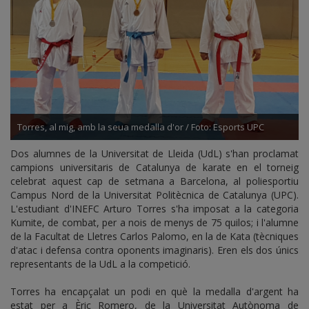
Torres, al mig, amb la seua medalla d'or / Foto: Esports UPC
Dos alumnes de la Universitat de Lleida (UdL) s'han proclamat
campions universitaris de Catalunya de karate en el torneig
celebrat aquest cap de setmana a Barcelona, al poliesportiu
Campus Nord de la Universitat Politècnica de Catalunya (UPC).
L'estudiant d'INEFC Arturo Torres s'ha imposat a la categoria
Kumite, de combat, per a nois de menys de 75 quilos; i l'alumne
de la Facultat de Lletres Carlos Palomo, en la de Kata (tècniques
d'atac i defensa contra oponents imaginaris). Eren els dos únics
representants de la UdL a la competició.
Torres ha encapçalat un podi en què la medalla d'argent ha
estat per a Èric Romero, de la Universitat Autònoma de