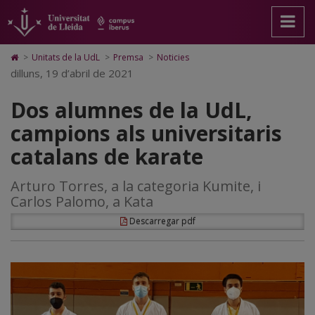
Dos
Anar
Anar
Anar
Cerca
Accessibilitat.
a
al
al
Universitat
alumnes
la
contingut
Mapa
de
pàgina
principal
Web.
Lleida
de
Icono
>
Unitats de la UdL
>
Premsa
>
Noticies
principal.
de
Universitat
de
dilluns, 19 d’abril de 2021
la
Universitat
la
de
Home
de
pàgina
Lleida
para
UdL,
Dos alumnes de la UdL,
Lleida
ir
a
campions
campions als universitaris
la
página
als
catalans de karate
de
inicio
universitaris
Arturo Torres, a la categoria Kumite, i
catalans
Carlos Palomo, a Kata
de
Descarregar pdf
karate