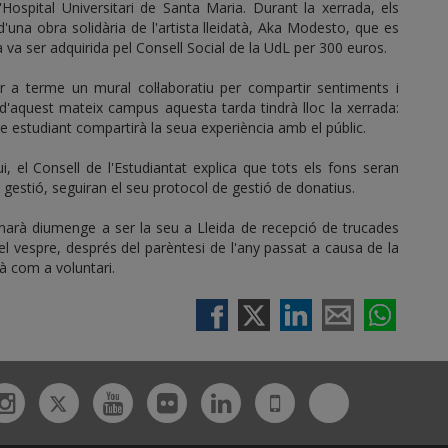
'Hospital Universitari de Santa Maria. Durant la xerrada, els
d'una obra solidària de l'artista lleidatà, Aka Modesto, que es
 va ser adquirida pel Consell Social de la UdL per 300 euros.
r a terme un mural col·laboratiu per compartir sentiments i
d'aquest mateix campus aquesta tarda tindrà lloc la xerrada:
ve estudiant compartirà la seua experiència amb el públic.
i, el Consell de l'Estudiantat explica que tots els fons seran
gestió, seguiran el seu protocol de gestió de donatius.
ornarà diumenge a ser la seu a Lleida de recepció de trucades
el vespre, després del parèntesi de l'any passat a causa de la
arà com a voluntari.
Twitter
Bluesky
ebook
Instagram
Youtube
Flickr
Linkedin
UdL
App