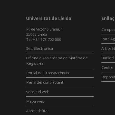
Universitat de Lleida
Enllaç
Pl. de Víctor Siurana, 1
Campus
25003 Lleida
Parc Ag
Tel. +34 973 702 000
Seu Electrònica
Arborè
Oficina d'Assistència en Matèria de
Butllet
Registres
Centre 
Portal de Transparència
Reposit
Perfil del contractant
Sobre el web
Mapa web
Accessibilitat