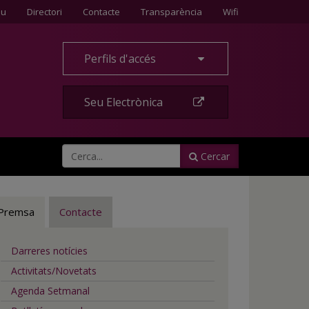
Contacte
eu
Directori
Contacte
Transparència
Wifi
Perfils d'accés
Seu Electrònica
Cercar
Premsa
Contacte
Darreres notícies
Activitats/Novetats
Agenda Setmanal