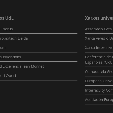
os UdL
Xarxes univer
 Iberus
Associació Cata
robiotech Lleida
Xarxa Vives d'Un
tum
Xarxa Interunive
í subvencions
Conferencia de 
Españolas (CRU
d'Excel·lència Jean Monnet
Compostela Grou
ori Obert
European Univer
Interfaculty Com
Asociación Euro