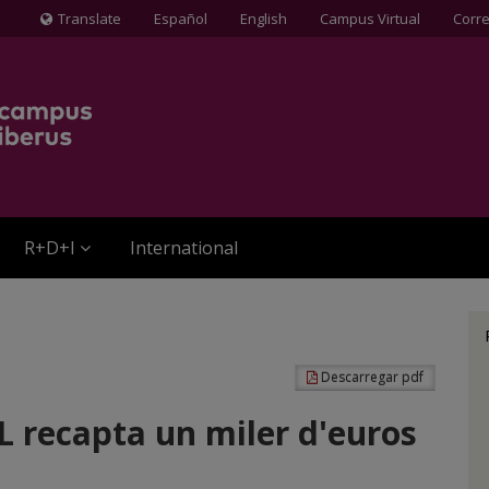
Translate
Español
English
Campus Virtual
Corr
Icona
de
Globus
terraqüi
R+D+I
International
Descarregar pdf
L recapta un miler d'euros