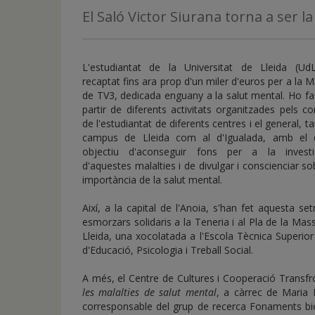
de
El Saló Victor Siurana torna a ser l
inicio
L'estudiantat de la Universitat de Lleida (Ud
recaptat fins ara prop d'un miler d'euros per a la 
de TV3, dedicada enguany a la salut mental. Ho fa
partir de diferents activitats organitzades pels co
de l'estudiantat de diferents centres i el general, ta
campus de Lleida com al d'Igualada, amb el 
objectiu d'aconseguir fons per a la investi
d'aquestes malalties i de divulgar i conscienciar so
importància de la salut mental.
Així, a la capital de l'Anoia, s'han fet aquesta s
esmorzars solidaris a la Teneria i al Pla de la Mass
Lleida, una xocolatada a l'Escola Tècnica Superior 
d'Educació, Psicologia i Treball Social.
A més, el Centre de Cultures i Cooperació Transfro
les malalties de salut mental
, a càrrec de Maria 
corresponsable del grup de recerca Fonaments biol