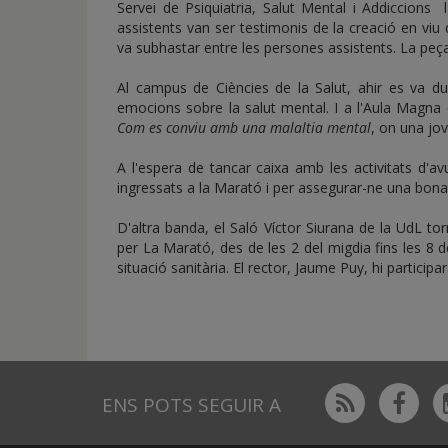
Servei de Psiquiatria, Salut Mental i Addiccions l
assistents van ser testimonis de la creació en viu 
va subhastar entre les persones assistents. La peça
Al campus de Ciències de la Salut, ahir es va du
emocions sobre la salut mental. I a l'Aula Magna 
Com es conviu amb una malaltia mental
, on una jo
A l'espera de tancar caixa amb les activitats d'avu
ingressats a la Marató i per assegurar-ne una bona 
D'altra banda, el Saló Víctor Siurana de la UdL t
per La Marató, des de les 2 del migdia fins les 8 d
situació sanitària. El rector, Jaume Puy, hi particip
Rss
Fac
ENS POTS SEGUIR A