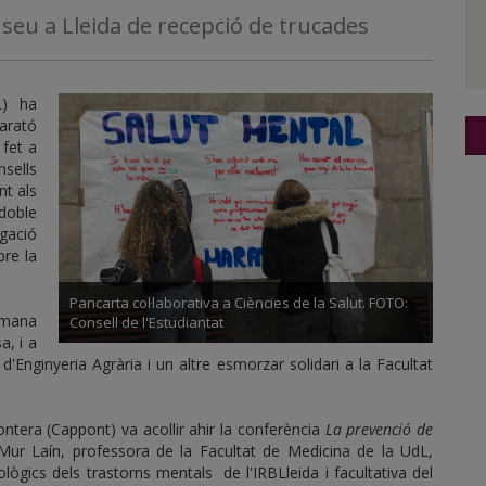
a seu a Lleida de recepció de trucades
L) ha
Marató
 fet a
nsells
nt als
doble
gació
bre la
Pancarta col·laborativa a Ciències de la Salut. FOTO:
etmana
Consell de l'Estudiantat
a, i a
d'Enginyeria Agrària i un altre esmorzar solidari a la Facultat
ntera (Cappont) va acollir ahir la conferència
La prevenció de
Mur Laín, professora de la Facultat de Medicina de la UdL,
ògics dels trastorns mentals de l'IRBLleida i facultativa del