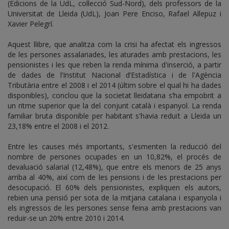
(Edicions de la UdL, col·lecció Sud-Nord), dels professors de la
Universitat de Lleida (UdL), Joan Pere Enciso, Rafael Allepuz i
Xavier Pelegrí.
Aquest llibre, que analitza com la crisi ha afectat els ingressos
de les persones assalariades, les aturades amb prestacions, les
pensionistes i les que reben la renda mínima d'inserció, a partir
de dades de l’Institut Nacional d’Estadística i de l'Agència
Tributària entre el 2008 i el 2014 (últim sobre el qual hi ha dades
disponibles), conclou que la societat lleidatana s’ha empobrit a
un ritme superior que la del conjunt català i espanyol. La renda
familiar bruta disponible per habitant s'havia reduït a Lleida un
23,18% entre el 2008 i el 2012.
Entre les causes més importants, s'esmenten la reducció del
nombre de persones ocupades en un 10,82%, el procés de
devaluació salarial (12,48%), que entre els menors de 25 anys
arriba al 40%, així com de les pensions i de les prestacions per
desocupació. El 60% dels pensionistes, expliquen els autors,
rebien una pensió per sota de la mitjana catalana i espanyola i
els ingressos de les persones sense feina amb prestacions van
reduir-se un 20% entre 2010 i 2014.