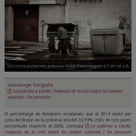
2014
La crisi ha portat més pobresa. FOTO: Dani Vázquez (CC BY-SA 2.0)
Descarregar fotografia
La pobresa a Lleida: l'impacte de la crisi sobre les rendes
salarials i les pensions
El percentatge de lleidatans assalariats que al 2014 vivien per
sota del llindar de la pobresa era del 33,93%, més de tres punts
percentuals respecte al 2008, constata
La pobresa a Lleida:
l'impacte de la crisi sobre les rendes salarials i les pensions