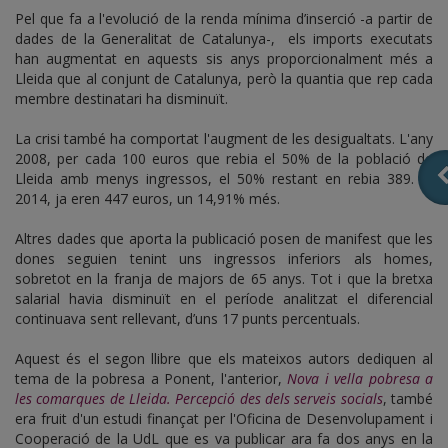
Pel que fa a l'evolució de la renda mínima d’inserció -a partir de
dades de la Generalitat de Catalunya-, els imports executats
han augmentat en aquests sis anys proporcionalment més a
Lleida que al conjunt de Catalunya, però la quantia que rep cada
membre destinatari ha disminuït.
La crisi també ha comportat l'augment de les desigualtats. L'any
2008, per cada 100 euros que rebia el 50% de la població de
Lleida amb menys ingressos, el 50% restant en rebia 389. Al
2014, ja eren 447 euros, un 14,91% més.
Altres dades que aporta la publicació posen de manifest que les
dones seguien tenint uns ingressos inferiors als homes,
sobretot en la franja de majors de 65 anys. Tot i que la bretxa
salarial havia disminuït en el període analitzat el diferencial
continuava sent rellevant, d’uns 17 punts percentuals.
Aquest és el segon llibre que els mateixos autors dediquen al
tema de la pobresa a Ponent, l'anterior,
Nova i vella pobresa a
les comarques de Lleida. Percepció des dels serveis socials
, també
era fruit d'un estudi finançat per l'Oficina de Desenvolupament i
Cooperació de la UdL que es va publicar ara fa dos anys en la