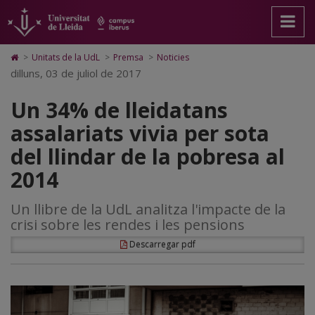
Un
Anar
Anar
Anar
Cerca
Accessibilitat.
a
al
al
Universitat
34%
la
contingut
Mapa
de
pàgina
principal
Web.
Lleida
de
Icono
>
Unitats de la UdL
>
Premsa
>
Noticies
principal.
de
Universitat
de
dilluns, 03 de juliol de 2017
lleidatans
Universitat
la
de
Home
de
pàgina
Lleida
para
assalariats
Un 34% de lleidatans
Lleida
ir
a
vivia
assalariats vivia per sota
la
página
per
del llindar de la pobresa al
de
inicio
sota
2014
del
Un llibre de la UdL analitza l'impacte de la
llindar
crisi sobre les rendes i les pensions
de
Descarregar pdf
la
pobresa
al