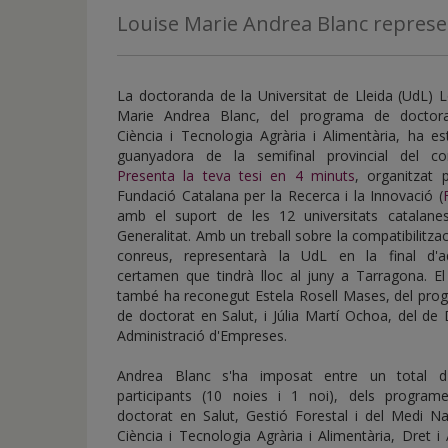
de
Louise Marie Andrea Blanc represen
inicio
La doctoranda de la Universitat de Lleida (UdL) 
Marie Andrea Blanc, del programa de doctor
Ciència i Tecnologia Agrària i Alimentària, ha es
guanyadora de la semifinal provincial del co
Presenta la teva tesi en 4 minuts
, organitzat 
Fundació Catalana per la Recerca i la Innovació (
amb el suport de les 12 universitats catalanes
Generalitat. Amb un treball sobre la compatibilitza
conreus, representarà la UdL en la final d'a
certamen que tindrà lloc al juny a Tarragona. El
també ha reconegut Estela Rosell Mases, del pro
de doctorat en Salut, i Júlia Martí Ochoa, del de 
Administració d'Empreses.
Andrea Blanc s'ha imposat entre un total d
participants (10 noies i 1 noi), dels program
doctorat en Salut, Gestió Forestal i del Medi Na
Ciència i Tecnologia Agrària i Alimentària, Dret 