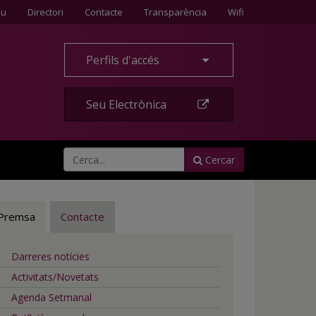
Contacte
eu
Directori
Contacte
Transparència
Wifi
Perfils d'accés
Seu Electrònica
Cercar
Premsa
Contacte
Darreres notícies
Activitats/Novetats
Agenda Setmanal