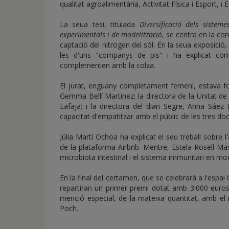
qualitat agroalimentària, Activitat Física i Esport, i 
La seua tesi, titulada
Diversificació dels sistem
experimentals i de modelització
, se centra en la co
captació del nitrogen del sòl. En la seua exposici
les d'uns "companys de pis" i ha explicat co
complementen amb la colza.
El jurat, enguany completament femení, estava fo
Gemma Bellí Martínez; la directora de la Unitat de 
Lafaja; i la directora del diari Segre, Anna Sáez 
capacitat d'empatitzar amb el públic de les tres d
Júlia Martí Ochoa ha explicat el seu treball sobre l'
de la plataforma Airbnb. Mentre, Estela Rosell Mas
microbiota intestinal i el sistema immunitari en mo
En la final del certamen, que se celebrarà a l'espa
repartiran un primer premi dotat amb 3.000 euros
menció especial, de la mateixa quantitat, amb e
Poch.