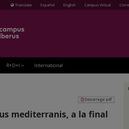
Translate
Español
English
Campus Virtual
Corr
Icona
de
Globus
terraqüi
R+D+I
International
Descarregar pdf
us mediterranis, a la final