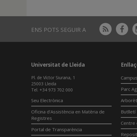
Rss
Fac
ENS POTS SEGUIR A
Universitat de Lleida
Enllaç
Pl. de Víctor Siurana, 1
Campus
25003 Lleida
Parc Ag
Tel. +34 973 702 000
Seu Electrònica
Arborè
Oficina d'Assistència en Matèria de
Butllet
Registres
Centre 
Portal de Transparència
Reposit