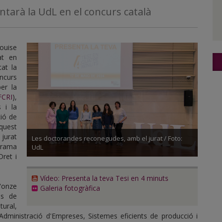
tarà la UdL en el concurs català
Louise
at en
tat la
ncurs
per la
FCRI
),
 i la
ció de
quest
 jurat
Les doctorandes reconegudes, amb el jurat / Foto:
grama
UdL
Dret i
Vídeo: Presenta la teva Tesi en 4 minuts
'onze
Galeria fotogràfica
es de
tural,
i Administració d'Empreses, Sistemes eficients de producció i