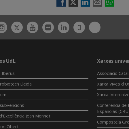
Twitter
Bluesky
ebook
Instagram
Youtube
Flickr
Linkedin
UdL
App
os UdL
Xarxes univer
 Iberus
Associació Cata
robiotech Lleida
Xarxa Vives d'Un
tum
Xarxa Interunive
í subvencions
Conferencia de 
Españolas (CRU
d'Excel·lència Jean Monnet
Compostela Grou
ori Obert