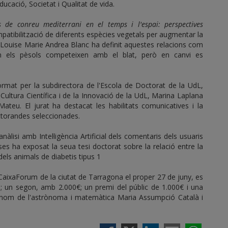
Educació, Societat i Qualitat de vida.
es de conreu mediterrani en el temps i l'espai: perspectives
mpatibilització de diferents espècies vegetals per augmentar la
ó, Louise Marie Andrea Blanc ha definit aquestes relacions com
m els pèsols competeixen amb el blat, però en canvi es
rmat per la subdirectora de l'Escola de Doctorat de la UdL,
Cultura Científica i de la Innovació de la UdL, Marina Laplana
Mateu. El jurat ha destacat les habilitats comunicatives i la
octorandes seleccionades.
anàlisi amb Intel·ligència Artificial dels comentaris dels usuaris
es ha exposat la seua tesi doctorat sobre la relació entre la
dels animals de diabetis tipus 1
i CaixaForum de la ciutat de Tarragona el proper 27 de juny, es
; un segon, amb 2.000€; un premi del públic de 1.000€ i una
l nom de l'astrònoma i matemàtica Maria Assumpció Català i