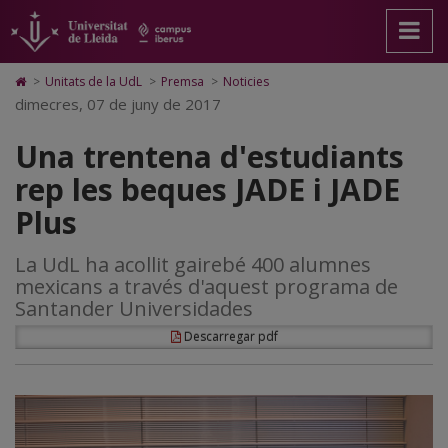
Una
Anar
Anar
Anar
Cerca
Accessibilitat.
a
al
al
Universitat
trentena
la
contingut
Mapa
de
pàgina
principal
Web.
Lleida
d'estudiants
Icono
>
Unitats de la UdL
>
Premsa
>
Noticies
principal.
de
Universitat
de
dimecres, 07 de juny de 2017
rep
Universitat
la
de
Home
de
pàgina
Lleida
para
les
Una trentena d'estudiants
Lleida
ir
a
beques
rep les beques JADE i JADE
la
página
JADE
Plus
de
inicio
i
La UdL ha acollit gairebé 400 alumnes
JADE
mexicans a través d'aquest programa de
Plus
Santander Universidades
Descarregar pdf