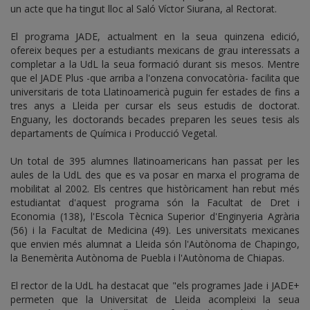
un acte que ha tingut lloc al Saló Víctor Siurana, al Rectorat.
El programa JADE, actualment en la seua quinzena edició,
ofereix beques per a estudiants mexicans de grau interessats a
completar a la UdL la seua formació durant sis mesos. Mentre
que el JADE Plus -que arriba a l'onzena convocatòria- facilita que
universitaris de tota Llatinoamericà puguin fer estades de fins a
tres anys a Lleida per cursar els seus estudis de doctorat.
Enguany, les doctorands becades preparen les seues tesis als
departaments de Química i Producció Vegetal.
Un total de 395 alumnes llatinoamericans han passat per les
aules de la UdL des que es va posar en marxa el programa de
mobilitat al 2002. Els centres que històricament han rebut més
estudiantat d'aquest programa són la Facultat de Dret i
Economia (138), l'Escola Tècnica Superior d'Enginyeria Agrària
(56) i la Facultat de Medicina (49). Les universitats mexicanes
que envien més alumnat a Lleida són l'Autònoma de Chapingo,
la Benemèrita Autònoma de Puebla i l'Autònoma de Chiapas.
El rector de la UdL ha destacat que "els programes Jade i JADE+
permeten que la Universitat de Lleida acompleixi la seua