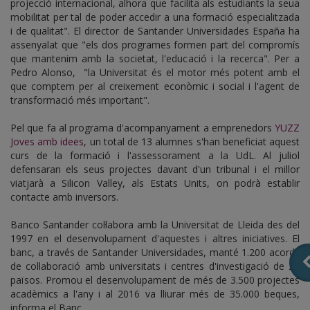
projecció internacional, alhora que facilita als estudiants la seua
mobilitat per tal de poder accedir a una formació especialitzada
i de qualitat". El director de Santander Universidades España ha
assenyalat que "els dos programes formen part del compromís
que mantenim amb la societat, l'educació i la recerca". Per a
Pedro Alonso, "la Universitat és el motor més potent amb el
que comptem per al creixement econòmic i social i l'agent de
transformació més important".
Pel que fa al programa d'acompanyament a emprenedors
YUZZ
Joves amb idees
, un total de 13 alumnes s'han beneficiat aquest
curs de la formació i l'assessorament a la UdL. Al juliol
defensaran els seus projectes davant d'un tribunal i el millor
viatjarà a Silicon Valley, als Estats Units, on podrà establir
contacte amb inversors.
Banco Santander col·labora amb la Universitat de Lleida des del
1997 en el desenvolupament d'aquestes i altres iniciatives. El
banc, a través de Santander Universidades, manté 1.200 acords
de col·laboració amb universitats i centres d'investigació de 21
països. Promou el desenvolupament de més de 3.500 projectes
acadèmics a l'any i al 2016 va lliurar més de 35.000 beques,
informa el Banc.