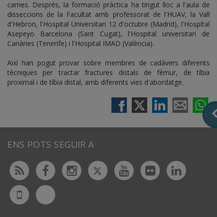
cames. Després, la formació pràctica ha tingut lloc a l'aula de
disseccions de la Facultat amb professorat de l'HUAV, la Vall
d'Hebron, l'Hospital Universitari 12 d'octubre (Madrid), l'Hospital
Asepeyo Barcelona (Sant Cugat), l'Hospital universitari de
Canàries (Tenerife) i l'Hospital IMAD (València).
Així han pogut provar sobre membres de cadàvers diferents
tècniques per tractar fractures distals de fèmur, de tíbia
proximal i de tíbia distal, amb diferents vies d'abordatge.
ENS POTS SEGUIR A
Twitter
Rss
Facebook
Instagram
Youtube
Flickr
Linked
Bluesky
UdL
App