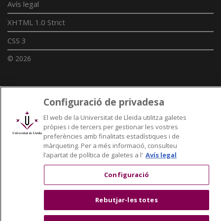
Avís legal
XHTML 1.0 Strict
CSS 3
© 2026
Enllaços UdL
Configuració de privadesa
El web de la Universitat de Lleida utilitza galetes
Xarxes universitàries
pròpies i de tercers per gestionar les vostres
preferències amb finalitats estadístiques i de
màrqueting. Per a més informació, consulteu
l’apartat de política de galetes a l'
Avís legal
Configuració
Rebutjar-les totes