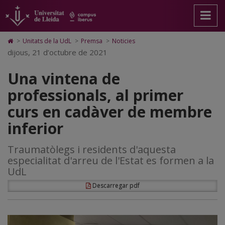
Una
Anar
Anar
Anar
Cerca
Accessibilitat.
a
al
al
Universitat
vintena
la
contingut
Mapa
de
pàgina
principal
Web.
Lleida
de
Icono
>
Unitats de la UdL
>
Premsa
>
Noticies
principal.
de
Universitat
de
dijous, 21 d’octubre de 2021
professionals,
Universitat
la
de
Home
de
pàgina
Lleida
para
al
Una vintena de
Lleida
ir
a
primer
professionals, al primer
la
página
curs
curs en cadàver de membre
de
inicio
en
inferior
cadàver
Traumatòlegs i residents d'aquesta
de
especialitat d'arreu de l'Estat es formen a la
membre
UdL
inferior
Descarregar pdf