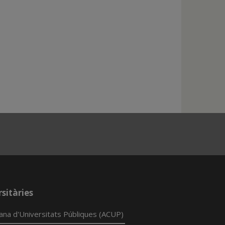
sitàries
lana d'Universitats Públiques (ACUP)