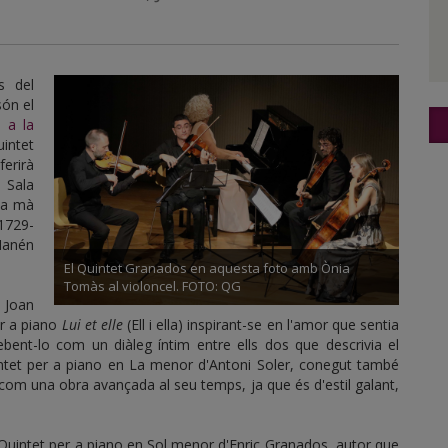
s del
són el
 a la
uintet
erirà
a Sala
 la mà
1729-
Manén
El Quintet Granados en aquesta foto amb Ònia
Tomàs al violoncel. FOTO: QG
 Joan
er a piano
Lui et elle
(Ell i ella) inspirant-se en l'amor que sentia
ebent-lo com un diàleg íntim entre ells dos que descrivia el
ntet per a piano en La menor d'Antoni Soler, conegut també
 com una obra avançada al seu temps, ja que és d'estil galant,
 Quintet per a piano en Sol menor d'Enric Granados, autor que