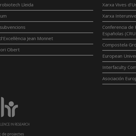
robiotech Lleida
Xarxa Vives d'Un
tum
Xarxa Interunive
í subvencions
Conferencia de 
Españolas (CRU
d'Excel·lència Jean Monnet
Compostela Grou
ori Obert
European Univer
Interfaculty Com
Asociación Euro