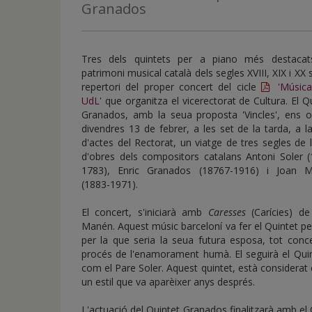
de
Granados
inicio
Tres dels quintets per a piano més destacat
patrimoni musical català dels segles XVIII, XIX i XX 
repertori del proper concert del cicle
'Música
UdL'
que organitza el vicerectorat de Cultura. El Q
Granados, amb la seua proposta 'Vincles', ens of
divendres 13 de febrer, a les set de la tarda, a l
d'actes del Rectorat, un viatge de tres segles de
d'obres dels compositors catalans Antoni Soler (
1783), Enric Granados (18767-1916) i Joan 
(1883-1971).
El concert, s'iniciarà amb
Caresses
(Carícies) de
Manén. Aquest músic barceloní va fer el Quintet p
per la que seria la seua futura esposa, tot conc
procés de l'enamorament humà. El seguirà el Qui
com el Pare Soler. Aquest quintet, està considerat
un estil que va aparèixer anys després.
L'actuació del Quintet Granados finalitzarà amb el