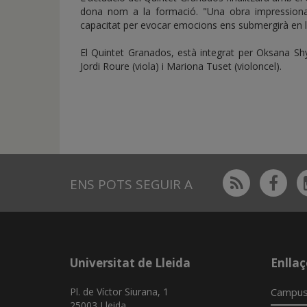
dona nom a la formació. "Una obra impressiona
capacitat per evocar emocions ens submergirà en la
El Quintet Granados, està integrat per Oksana Shym
Jordi Roure (viola) i Mariona Tuset (violoncel).
Rss
Fac
ENS POTS SEGUIR A
Universitat de Lleida
Enllaç
Pl. de Víctor Siurana, 1
Campus
25003 Lleida