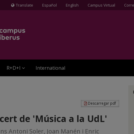
Translate
Español
English
Campus Virtual
Corr
Icona
de
Globus
terraqüi
R+D+I
International
Descarregar pdf
ncert de 'Música a la UdL'
s Antoni Soler, Joan Manén i Enric