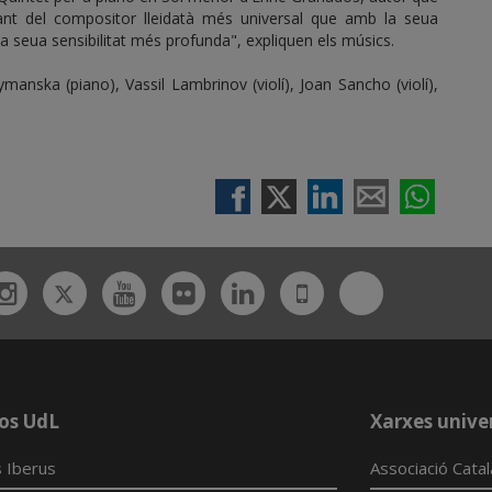
nt del compositor lleidatà més universal que amb la seua
 seua sensibilitat més profunda", expliquen els músics.
anska (piano), Vassil Lambrinov (violí), Joan Sancho (violí),
Twitter
Bluesky
ebook
Instagram
Youtube
Flickr
Linkedin
UdL
App
os UdL
Xarxes univer
 Iberus
Associació Cata