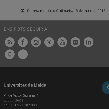
Darrera modificació:
dimarts, 15 de març de 2016
ENS POTS SEGUIR A
Twitter
Rss
Facebook
Instagram
Youtube
Flickr
Linked
Bluesky
UdL
App
Universitat de Lleida
Pl. de Víctor Siurana, 1
25003 Lleida
Tel. +34 973 702 000