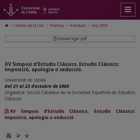
Activitats
Anar
Anar
Anar
Cerca
Accessibilitat.
a
al
al
Universitat
Any
la
contingut
Mapa
de
pàgina
principal
Web.
Lleida
2005
Icono
>
Unitats de la UdL
>
Premsa
>
Activitats
>
Any 2005
principal.
de
Universitat
de
Universitat
la
de
Home
Descarregar pdf
de
pàgina
Lleida
para
Lleida
ir
a
la
página
XV Simposi d'Estudis Clàssics. Estudis Clàssics:
de
Imposició, apologia o seducció.
inicio
Universitat de Lleida
Del 21 al 23 d'octubre de 2005
Organitza: Secció Catalana de la Sociedad Española de Estudios
Clásicos
XV Simposi d'Estudis Clàssics. Estudis Clàssics:
Imposició, apologia o seducció