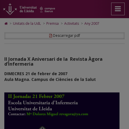
Activitats
Anar
Anar
Anar
Cerca
Accessibilitat.
a
al
al
Universitat
Any
la
contingut
Mapa
de
pàgina
principal
Web.
Lleida
2007
Icono
>
Unitats de la UdL
>
Premsa
>
Activitats
>
Any 2007
principal.
de
Universitat
de
Universitat
la
de
Home
Descarregar pdf
de
pàgina
Lleida
para
Lleida
ir
a
la
página
II Jornada X Aniversari de la Revista Àgora
de
d’Infermeria
inicio
DIMECRES 21 de febrer de 2007
Aula Magna. Campus de Ciències de la Salut