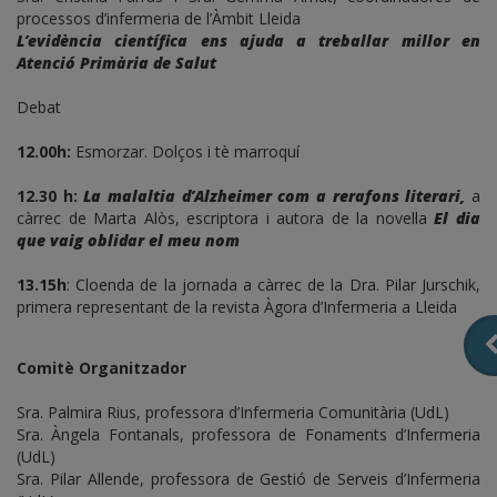
processos d’infermeria de l’Àmbit Lleida
L’evidència científica ens ajuda a treballar millor en
Atenció Primària de Salut
Debat
12.00h:
Esmorzar. Dolços i tè marroquí
12.30 h:
La malaltia d’Alzheimer com a rerafons literari,
a
càrrec de Marta Alòs, escriptora i autora de la novel·la
El dia
que vaig oblidar el meu nom
13.15h
: Cloenda de la jornada a càrrec de la Dra. Pilar Jurschik,
primera representant de la revista Àgora d’Infermeria a Lleida
Comitè Organitzador
Sra. Palmira Rius, professora d’Infermeria Comunitària (UdL)
Sra. Àngela Fontanals, professora de Fonaments d’Infermeria
(UdL)
Sra. Pilar Allende, professora de Gestió de Serveis d’Infermeria