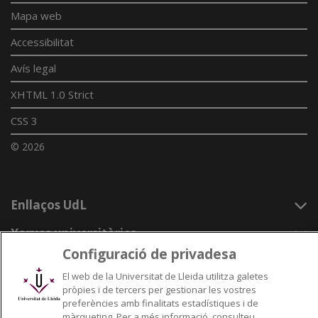
Mapa web
Accessibilitat
Avís legal
XHTML 1.0 Strict
CSS 3
© 2026
Enllaços UdL
Xarxes universitàries
Configuració de privadesa
El web de la Universitat de Lleida utilitza galetes
pròpies i de tercers per gestionar les vostres
preferències amb finalitats estadístiques i de
màrqueting. Per a més informació, consulteu