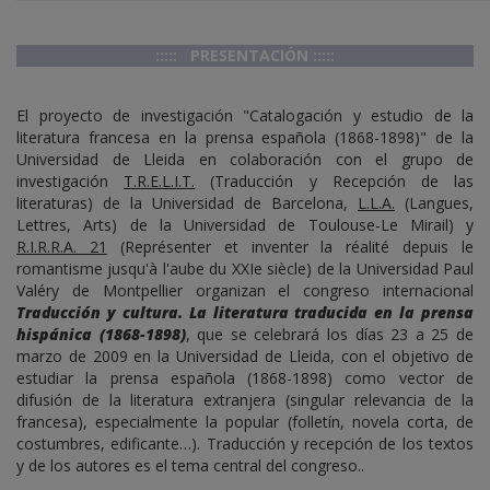
::::: PRESENTACIÓN :::::
El proyecto de investigación "Catalogación y estudio de la
literatura francesa en la prensa española (1868-1898)" de la
Universidad de Lleida en colaboración con el grupo de
investigación
T.R.E.L.I.T.
(Traducción y Recepción de las
literaturas) de la Universidad de Barcelona,
L.L.A.
(Langues,
Lettres, Arts) de la Universidad de Toulouse-Le Mirail) y
R.I.R.R.A. 21
(Représenter et inventer la réalité depuis le
romantisme jusqu'à l'aube du XXIe siècle) de la Universidad Paul
Valéry de Montpellier organizan el congreso internacional
Traducción y cultura. La literatura traducida en la prensa
hispánica (1868-1898)
, que se celebrará los días 23 a 25 de
marzo de 2009 en la Universidad de Lleida, con el objetivo de
estudiar la prensa española (1868-1898) como vector de
difusión de la literatura extranjera (singular relevancia de la
francesa), especialmente la popular (folletín, novela corta, de
costumbres, edificante…). Traducción y recepción de los textos
y de los autores es el tema central del congreso..