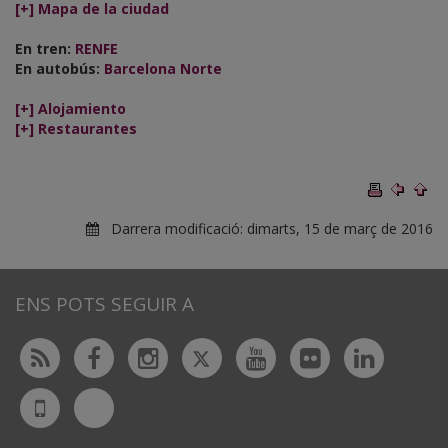
[+] Mapa de la ciudad
En tren:
RENFE
En autobús:
Barcelona Norte
[+] Alojamiento
[+] Restaurantes
Darrera modificació:
dimarts, 15 de març de 2016
ENS POTS SEGUIR A
Twitter
Rss
Facebook
Instagram
Youtube
Flickr
Linked
Bluesky
UdL
App