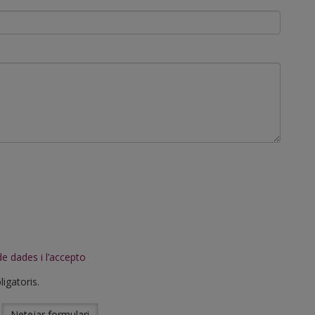
 de dades i l’accepto
igatoris.
Netejar formulari