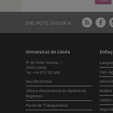
Rss
Fac
ENS POTS SEGUIR A
Universitat de Lleida
Enllaç
Pl. de Víctor Siurana, 1
Campus
25003 Lleida
Parc Ag
Tel. +34 973 702 000
Seu Electrònica
Arborè
Oficina d'Assistència en Matèria de
Butllet
Registres
Centre 
Portal de Transparència
Reposit