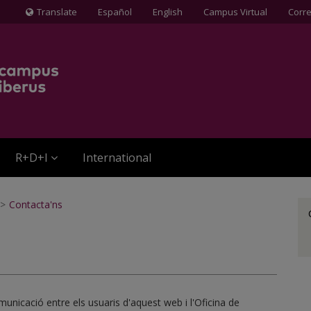
Translate
Español
English
Campus Virtual
Corr
Icona
de
Globus
terraqüi
R+D+I
International
>
Contacta'ns
unicació entre els usuaris d'aquest web i l'Oficina de