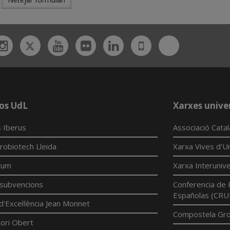
Twitter
Bluesky
ebook
Instagram
Youtube
Flickr
Linkedin
UdL
App
os UdL
Xarxes univer
 Iberus
Associació Cata
robiotech Lleida
Xarxa Vives d'Un
tum
Xarxa Interunive
í subvencions
Conferencia de 
Españolas (CRU
d'Excel·lència Jean Monnet
Compostela Grou
ori Obert