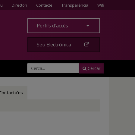
Contacte
eu
Directori
Contacte
Transparència
Wifi
Perfils d'accés
Seu Electrònica
Cercar
Contacta'ns