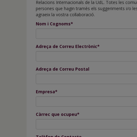
de
Relacions Internacionals de la UdL. Totes les com
inicio
persones que hagin tramès els suggeriments i/o les
agraeix la vostra col·laboració.
Nom i Cognoms*
Adreça de Correu Electrònic*
Adreça de Correu Postal
Empresa*
Càrrec que ocupeu*
Telèfon de Contacte