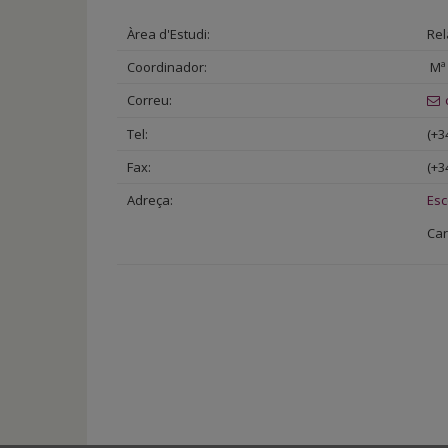
de
inicio
Àrea d'Estudi:
Rel
Coordinador:
Mª 
Correu:
Tel:
(+3
Fax:
(+3
Adreça:
Esc
Car