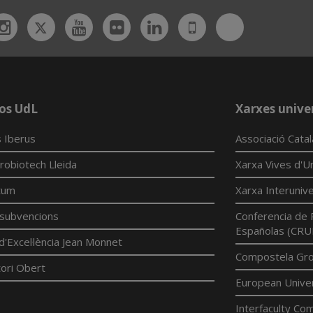
Twitter
Bluesky
ebook
Instagram
Youtube
Flickr
Linkedin
UdL
App
os UdL
Xarxes univer
 Iberus
Associació Cata
robiotech Lleida
Xarxa Vives d'Un
tum
Xarxa Interunive
í subvencions
Conferencia de 
Españolas (CRU
d'Excel·lència Jean Monnet
Compostela Grou
ori Obert
European Univer
Interfaculty Com