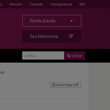
Contacte
eu
Directori
Contacte
Transparència
Wifi
Perfils d'accés
Seu Electrònica
Cercar
als
Descarregar pdf