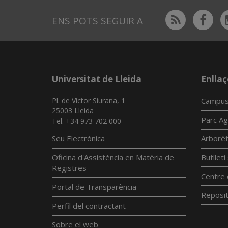
Rss
Fac
ENS POTS SEGUIR A
Universitat de Lleida
Enllaç
Pl. de Víctor Siurana, 1
Campus
25003 Lleida
Parc Ag
Tel. +34 973 702 000
Seu Electrònica
Arborè
Oficina d'Assistència en Matèria de
Butllet
Registres
Centre 
Portal de Transparència
Reposit
Perfil del contractant
Sobre el web