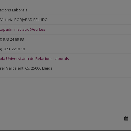
acions Laborals
Victoria BORJABAD BELLIDO
capadministracio@eurl.es
4) 973 24 89 93
4) 973 2218 18
ola Universitària de Relacions Laborals
rer Vallcalent, 65, 25006 Lleida
D