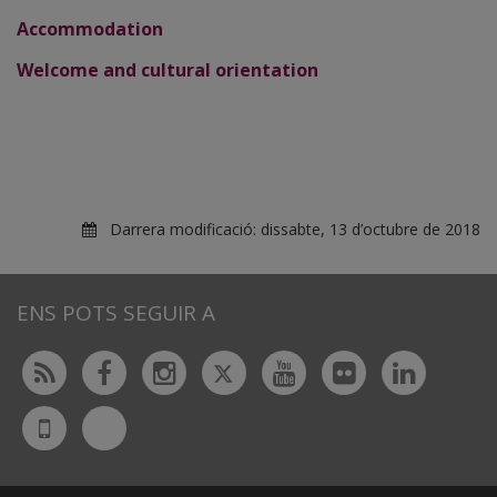
Accommodation
Welcome and cultural orientation
Darrera modificació:
dissabte, 13 d’octubre de 2018
ENS POTS SEGUIR A
Twitter
Rss
Facebook
Instagram
Youtube
Flickr
Linked
Bluesky
UdL
App