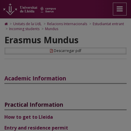
Erasmus
Anar
Anar
Anar
Cerca
Accessibilitat.
a
al
al
Universitat
Mundus
la
contingut
Mapa
de
pàgina
principal
Web.
Lleida
Icono
>
Unitats de la UdL
>
Relacions Internacionals
>
Estudiantat entrant
principal.
de
Universitat
de
>
Incoming students
>
Mundus
Universitat
la
de
Home
Erasmus Mundus
de
pàgina
Lleida
para
Lleida
ir
a
Descarregar pdf
la
página
de
inicio
Academic Information
Practical Information
How to get to Lleida
Entry and residence perm
it