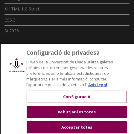
XHTML 1.0 Strict
CSS 3
© 2026
Configuració de privadesa
Enllaços UdL
El web de la Universitat de Lleida utilitza galetes
Xarxes universitàries
pròpies i de tercers per gestionar les vostres
preferències amb finalitats estadístiques i de
màrqueting. Per a més informació, consulteu
l’apartat de política de galetes a l'
Avís legal
Configuració
Rebutjar-les totes
Acceptar totes