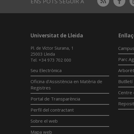
Rss
Fac
ENS POTS SEGUIR A
Universitat de Lleida
Enllaç
Pl. de Víctor Siurana, 1
Campus
25003 Lleida
Parc Ag
Tel. +34 973 702 000
Seu Electrònica
Arborè
Oficina d'Assistència en Matèria de
Butllet
Registres
Centre 
Portal de Transparència
Reposit
Perfil del contractant
Sobre el web
Mapa web