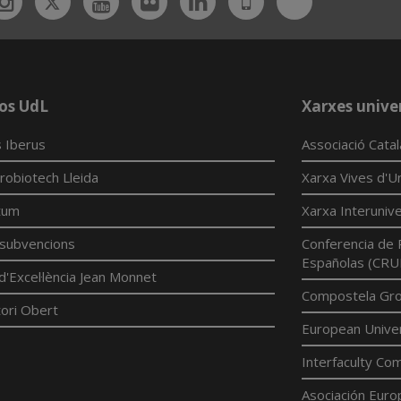
ebook
Instagram
Youtube
Flickr
Linkedin
UdL
App
os UdL
Xarxes univer
 Iberus
Associació Cata
robiotech Lleida
Xarxa Vives d'Un
tum
Xarxa Interunive
í subvencions
Conferencia de 
Españolas (CRU
d'Excel·lència Jean Monnet
Compostela Grou
ori Obert
European Univer
Interfaculty Com
Asociación Euro