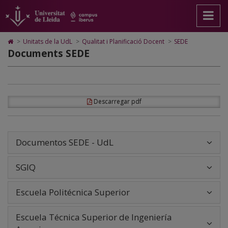
SEDE
Anar
Anar
Anar
Cerca
Accessibilitat.
a
al
al
Universitat
la
contingut
Mapa
de
pàgina
principal
Web.
Lleida
Icono
>
Unitats de la UdL
>
Qualitat i Planificació Docent
>
SEDE
principal.
de
Universitat
de
Documents SEDE
Universitat
la
de
Home
de
pàgina
Lleida
para
Lleida
ir
a
la
página
Descarregar pdf
de
inicio
Documentos SEDE - UdL
SGIQ
Escuela Politécnica Superior
Escuela Técnica Superior de Ingeniería