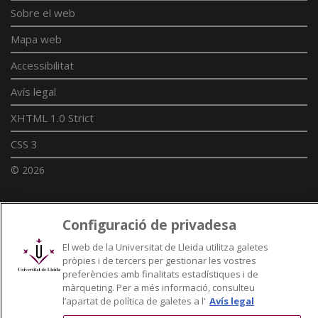
Sobre el web
Mapa web
Accessibilitat
Avís legal
XHTML 1.0 Strict
CSS 3
© 2026
Configuració de privadesa
Enllaços UdL
El web de la Universitat de Lleida utilitza galetes
Xarxes universitàries
pròpies i de tercers per gestionar les vostres
preferències amb finalitats estadístiques i de
màrqueting. Per a més informació, consulteu
l’apartat de política de galetes a l'
Avís legal