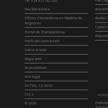
Parc Ag
Tel. +34 973 702 000
Seu Electrònica
Arborè
Oficina d'Assistència en Matèria de
Butllet
Registres
Centre 
Portal de Transparència
Reposit
Perfil del contractant
Sobre el web
Mapa web
Accessibilitat
Avís legal
XHTML 1.0 Strict
CSS 3
© 2026