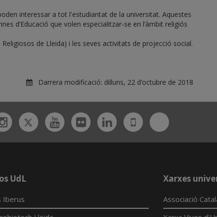
den interessar a tot l'estudiantat de la universitat. Aquestes
es d’Educació que volen especialitzar-se en l’àmbit religiós
Religiosos de Lleida) i les seves activitats de projecció social.
Darrera modificació:
dilluns, 22 d’octubre de 2018
Twitter
Bluesky
ebook
Instagram
Youtube
Flickr
Linkedin
UdL
App
os UdL
Xarxes univer
 Iberus
Associació Cata