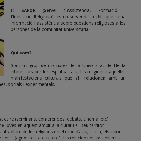
El
SAFOR
(
S
ervei d'
A
ssistència,
F
ormació i
O
rientació
R
eligiosa), és un servei de la UdL que dóna
informació i assistència sobre qüestions religioses a les
persones de la comunitat universitària.
Qui som?
Som un grup de membres de la Universitat de Lleida
interessats per les espiritualitats, les religions i aquelles
manifestacions culturals que s’hi relacionen amb un
s, socials i experimentals.
st caire (seminaris, conferències, debats, cinema, etc).
 joves en aquest àmbit a la ciutat i el seu territori.
l voltant de les religions en el món d’avui, l’ètica, els valors,
reients (agnòstics, ateus, etc.), les relacions entre Universitat i