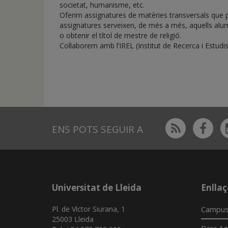
societat, humanisme, etc.
Oferim assignatures de matèries transversals que po
assignatures serveixen, de més a més, aquells alumn
o obtenir el títol de mestre de religió.
Col·laborem amb l’IREL (Institut de Recerca i Estudis 
Rss
Fac
ENS POTS SEGUIR A
Universitat de Lleida
Enllaç
Pl. de Víctor Siurana, 1
Campus
25003 Lleida