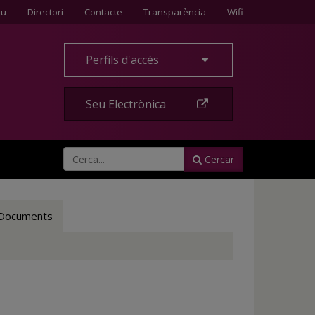
Contacte
eu
Directori
Contacte
Transparència
Wifi
Perfils d'accés
Seu Electrònica
Cercar
Documents