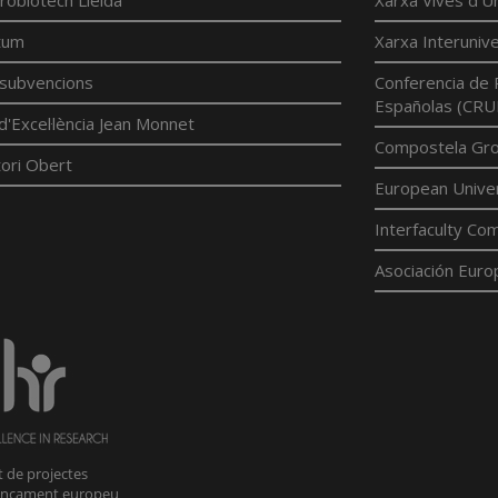
robiotech Lleida
Xarxa Vives d'Un
tum
Xarxa Interunive
í subvencions
Conferencia de 
Españolas (CRU
d'Excel·lència Jean Monnet
Compostela Grou
ori Obert
European Univer
Interfaculty Com
Asociación Euro