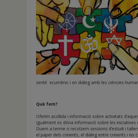
de
inicio
sentit ecumènic i en diàleg amb les ciències humane
Què fem?
Oferim acollida i informació sobre activitats d’aque
Igualment es dóna informació sobre les iniciatives de
Duem a terme o recolzem sessions d’estudi i tallers a
el paper dels creients, el diàleg entre creients i no c