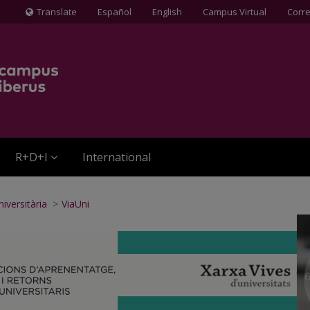
Translate
Español
English
Campus Virtual
Corr
Icona
de
Globus
terraqüi
R+D+I
International
iversitària
>
ViaUni