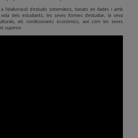
 a l’elaboració d’estudis sistemàtics, basats en dades i amb
ida dels estudiants, les seves formes d’estudiar, la seva
culturals, els condicionants econòmics, així com les seves
ió superior.