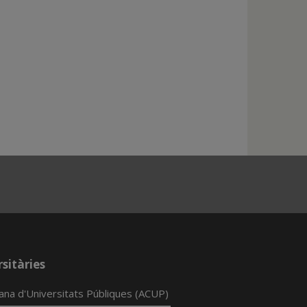
sitàries
lana d'Universitats Públiques (ACUP)