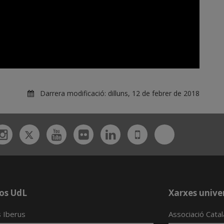
Darrera modificació:
dilluns, 12 de febrer de 2018
Twitter
Bluesky
ebook
Instagram
Youtube
Flickr
Linkedin
UdL
App
os UdL
Xarxes univer
 Iberus
Associació Cata