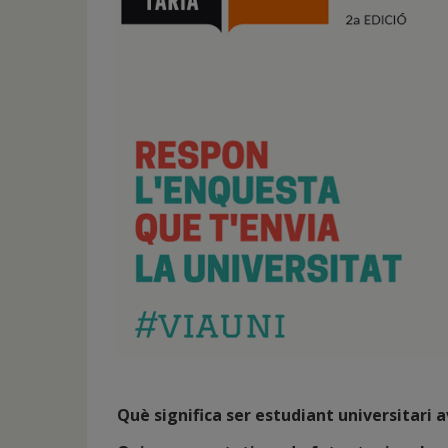
de
inicio
Què significa ser estudiant universitari a