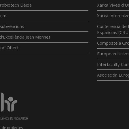
robiotech Lleida
Xarxa Vives d'Un
tum
Xarxa Interunive
í subvencions
Conferencia de 
Españolas (CRU
d'Excel·lència Jean Monnet
Compostela Grou
ori Obert
European Univer
Interfaculty Com
Asociación Euro