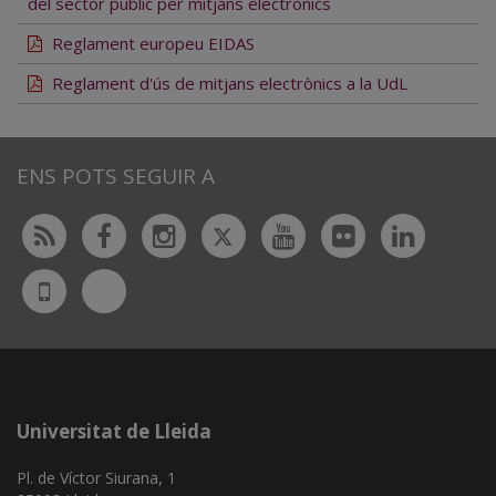
del sector públic per mitjans electrònics
Reglament europeu EIDAS
Reglament d'ús de mitjans electrònics a la UdL
ENS POTS SEGUIR A
Twitter
Rss
Facebook
Instagram
Youtube
Flickr
Linked
Bluesky
UdL
App
Universitat de Lleida
Pl. de Víctor Siurana, 1