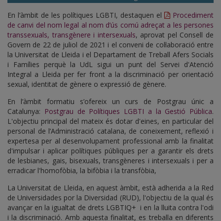
En l’àmbit de les polítiques LGBTI, destaquen el
Procediment
de canvi del nom legal al nom d’ús comú adreçat a les persones
transsexuals, transgènere i intersexuals
, aprovat pel Consell de
Govern de 22 de juliol de 2021 i el conveni de col·laboració entre
la Universitat de Lleida i el Departament de Treball Afers Socials
i Famílies perquè la UdL sigui un punt del Servei d'Atenció
Integral a Lleida per fer front a la discriminació per orientació
sexual, identitat de gènere o expressió de gènere.
En l’àmbit formatiu s’ofereix un curs de Postgrau únic a
Catalunya:
Postgrau de Polítiques LGBTI a la Gestió Pública
.
L'objectiu principal del mateix és dotar d'eines, en particular del
personal de l’Administració catalana, de coneixement, reflexió i
expertesa per al desenvolupament professional amb la finalitat
d'impulsar i aplicar polítiques públiques per a garantir els drets
de lesbianes, gais, bisexuals, transgèneres i intersexuals i per a
erradicar l'homofòbia, la bifòbia i la transfòbia,
La Universitat de Lleida, en aquest àmbit, està adherida a la Red
de Universidades por la Diversidad (RUD), l'objectiu de la qual és
avançar en la igualtat de drets LGBTIQ+ i en la lluita contra l'odi
i la discriminació. Amb aquesta finalitat, es treballa en diferents