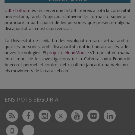
UdLxTothom
és un servei que la UdL ofereix a tota la comunitat
universitària, amb l’objectiu d'afavorir la formació superior i
promoure la participació de les persones que presenten alguna
discapacitat a la nostra universitat.
La Universitat de Lleida ha desenvolupat un ratolí virtual amb el
qual les persones amb discapacitat motriu tindran accés a les
noves tecnologies. El
projecte HeadMouse
s'ha posat en marxa
en el marc de les investigacions de la Càtedra Indra-Fundació
Adecco i permet el control del ratolí mitjançant una webcam i
els moviments de la cara i el cap.
ENS POTS SEGUIR A
Twitter
Rss
Facebook
Instagram
Youtube
Flickr
Linked
Bluesky
UdL