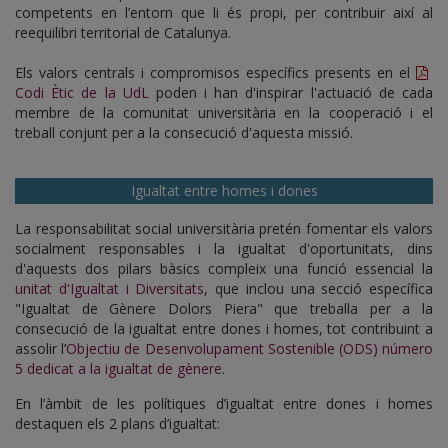
competents en l’entorn que li és propi, per contribuir així al
reequilibri territorial de Catalunya.
Els valors centrals i compromisos específics presents en el
Codi Ètic de la UdL
poden i han d'inspirar l'actuació de cada
membre de la comunitat universitària en la cooperació i el
treball conjunt per a la consecució d'aquesta missió.
Igualtat entre homes i dones
La responsabilitat social universitària pretén fomentar els valors
socialment responsables i la igualtat d'oportunitats, dins
d'aquests dos pilars bàsics compleix una funció essencial la
unitat d'Igualtat i Diversitats
, que inclou una secció específica
"Igualtat de Gènere Dolors Piera" que treballa per a la
consecució de la igualtat entre dones i homes, tot contribuint a
assolir l’
Objectiu de Desenvolupament Sostenible (ODS) número
5 dedicat a la igualtat de gènere
.
En l’àmbit de les polítiques d’igualtat entre dones i homes
destaquen els 2 plans d’igualtat: