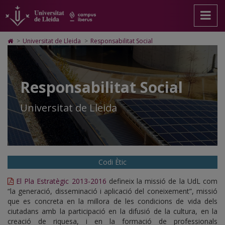
Responsabilitat
Anar
Anar
Anar
Cerca
Accessibilitat.
a
al
al
Universitat
social
la
contingut
Mapa
de
pàgina
principal
Web.
Lleida
Icono
>
Universitat de Lleida
>
Responsabilitat Social
principal.
de
Universitat
de
Universitat
la
de
Home
de
pàgina
Lleida
para
Lleida
ir
Responsabilitat Social
a
la
página
Universitat de Lleida
de
inicio
Codi Ètic
El Pla Estratègic 2013-2016
defineix la missió de la UdL com
“la generació, disseminació i aplicació del coneixement”, missió
que es concreta en la millora de les condicions de vida dels
ciutadans amb la participació en la difusió de la cultura, en la
creació de riquesa, i en la formació de professionals