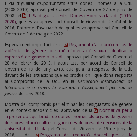
I Pla d’Igualtat d’Oportunitats entre dones i homes a la UdL
(2008-2010) aprovat pel Consell de Govern de 27 de juny de
2008 i el
II Pla d'Igualtat entre Dones i Homes a la UdL (2016-
2020)
, que es va aprovar pel Consell de Govern de 27 d’abril de
2016, l’informe d’avaluació del qual es va aprobar pel Consell de
Govern de 3 de maig de 2022.
Especialment important és el
Reglament d’actuació en cas de
violència de gènere, per raó d'orientació sexual, identitat o
expressió de gènere a la UdL
, aprovat pel Consell de Govern el
28 de febrer de 2013, i actualitzat per acord de Consell de
Govern de 19 de juny 2018, que guia la resposta de la UdL
davant de les situacions que es produeixin i que dona resposta
al Compromís de la UdL en la
Declaració institucional de
tolerància zero envers la violència i l’assetjament per raó de
gènere
de l’any 2010.
Mostra del compromís per eliminar les desigualtats de gènere
en el context acadèmic és l’aprovació de la
Normativa per a
la presència equilibrada de dones i homes als òrgans de govern i
de representació i altres organismes de presa de decisions de la
Universitat de Lleida
pel Consell de Govern de 19 de juny de
2018, i del
Programa de reducció docent per a la