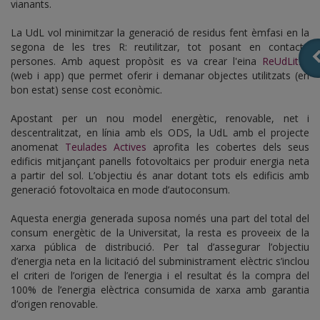
vianants.
La UdL vol minimitzar la generació de residus fent èmfasi en la
segona de les tres R: reutilitzar, tot posant en contacte
persones. Amb aquest propòsit es va crear l'eina
ReUdLitza
(web i app) que permet oferir i demanar objectes utilitzats (en
bon estat) sense cost econòmic.
Apostant per un nou model energètic, renovable, net i
descentralitzat, en línia amb els ODS, la UdL amb el projecte
anomenat
Teulades Actives
aprofita les cobertes dels seus
edificis mitjançant panells fotovoltaics per produir energia neta
a partir del sol. L’objectiu és anar dotant tots els edificis amb
generació fotovoltaica en mode d’autoconsum.
Aquesta energia generada suposa només una part del total del
consum energètic de la Universitat, la resta es proveeix de la
xarxa pública de distribució. Per tal d’assegurar l’objectiu
d’energia neta en la licitació del subministrament elèctric s’inclou
el criteri de l’origen de l’energia i el resultat és la compra del
100% de l’energia elèctrica consumida de xarxa amb garantia
d’origen renovable.