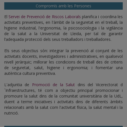
Compromís amb les Persones
El
Servei de Prevenció de Riscos Laborals
planifica i coordina les
activitats preventives, en l'àmbit de la seguretat en el treball, la
higiene industrial, l'ergonomia, la psicosociologia i la vigilància
de la salut a la Universitat de Lleida, per tal de garantir
l’adequada protecció dels seus treballadors i treballadores.
Els seus objectius són: integrar la prevenció al conjunt de les
activitats docents, investigadores i administratives, en qualsevol
nivell jeràrquic; millorar les condicions de treball des de criteris
de seguretat, salut, higiene i ergonomia; i fomentar una
autèntica cultura preventiva.
L'adjuntia de
Promoció de la Salut
dins del Vicerectorat d
´Infraestructures, té com a objectiu principal promocionar i
promoure la salut dins de la comunitat universitària de la UdL,
duent a terme iniciatives i activitats dins de diferents àmbits
relacionats amb la salut com l'activitat física, la salut mental i la
nutrició.