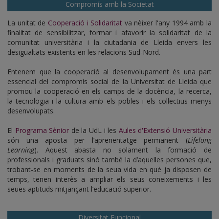
Compromís amb la Societat
La unitat de
Cooperació i Solidaritat
va nèixer l'any 1994 amb la
finalitat de sensibilitzar, formar i afavorir la solidaritat de la
comunitat universitària i la ciutadania de Lleida envers les
desigualtats existents en les relacions Sud-Nord.
Entenem que la cooperació al desenvolupament és una part
essencial del compromís social de la Universitat de Lleida que
promou la cooperació en els camps de la docència, la recerca,
la tecnologia i la cultura amb els pobles i els col·lectius menys
desenvolupats.
El
Programa Sènior
de la UdL i les
Aules d'Extensió Universitària
són una aposta per l’aprenentatge permanent (
Lifelong
Learning
). Aquest abasta no solament la formació de
professionals i graduats sinó també la d’aquelles persones que,
trobant-se en moments de la seua vida en què ja disposen de
temps, tenen interès a ampliar els seus coneixements i les
seues aptituds mitjançant l’educació superior.
Diversitat Funcional