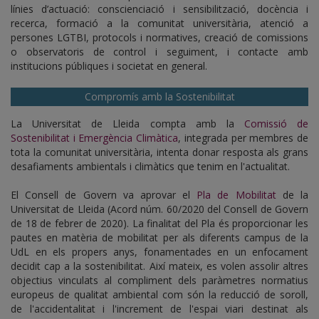
línies d’actuació: conscienciació i sensibilització, docència i
recerca, formació a la comunitat universitària, atenció a
persones LGTBI, protocols i normatives, creació de comissions
o observatoris de control i seguiment, i contacte amb
institucions públiques i societat en general.
Compromís amb la Sostenibilitat
La Universitat de Lleida compta amb la
Comissió de
Sostenibilitat i Emergència Climàtica
, integrada per membres de
tota la comunitat universitària, intenta donar resposta als grans
desafiaments ambientals i climàtics que tenim en l'actualitat.
El Consell de Govern va aprovar el
Pla de Mobilitat
de la
Universitat de Lleida (Acord núm. 60/2020 del Consell de Govern
de 18 de febrer de 2020). La finalitat del Pla és proporcionar les
pautes en matèria de mobilitat per als diferents campus de la
UdL en els propers anys, fonamentades en un enfocament
decidit cap a la sostenibilitat. Així mateix, es volen assolir altres
objectius vinculats al compliment dels paràmetres normatius
europeus de qualitat ambiental com són la reducció de soroll,
de l'accidentalitat i l'increment de l'espai viari destinat als