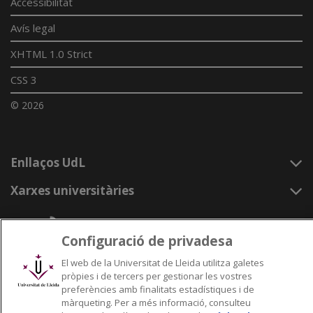
Accessibilitat
Avís legal
XHTML 1.0 Strict
CSS 3
© 2026
Enllaços UdL
Xarxes universitàries
Configuració de privadesa
El web de la Universitat de Lleida utilitza galetes
pròpies i de tercers per gestionar les vostres
preferències amb finalitats estadístiques i de
màrqueting. Per a més informació, consulteu