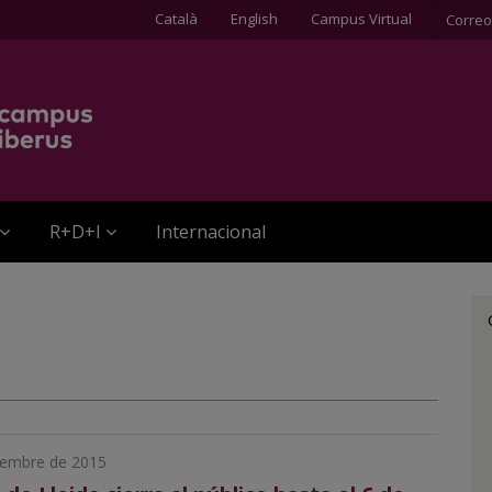
Català
English
Campus Virtual
Correo
R+D+I
Internacional
iembre de 2015