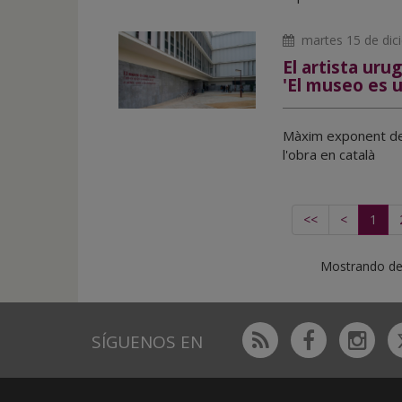
martes 15 de dic
El artista uru
'El museo es u
Màxim exponent del
l'obra en català
<<
<
1
Mostrando del
Rss
Facebook
Ins
SÍGUENOS EN