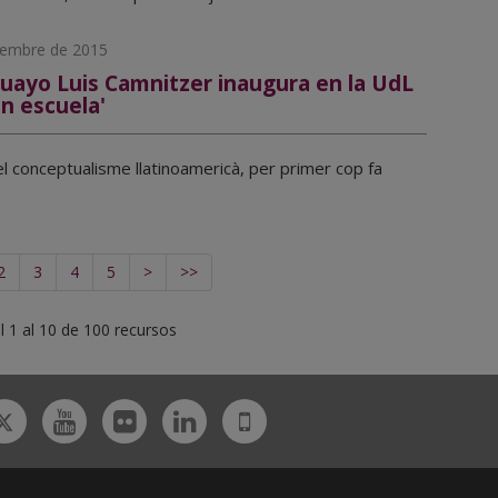
iembre de 2015
guayo Luis Camnitzer inaugura en la UdL
n escuela'
 conceptualisme llatinoamericà, per primer cop fa
2
3
4
5
>
>>
 1 al 10 de 100 recursos
Twitter
tagram
Youtube
Flickr
Linkedin
UdL
App