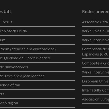
es UdL
Redes univer
 Iberus
Associació Cata
robiotech Lleida
Xarxa Vives d'Un
tum
Xarxa Interunive
hom (atención a la discapacidad)
Conferencia de 
Españolas (CRU
 de Igualdad de Oportunidades
Compostela Grou
 de subvenciones
Xarxa Interunive
de Excelencia Jean Monnet
European Univer
ienda oficial
Interfaculty Com
tza
Asociación Euro
rio digital