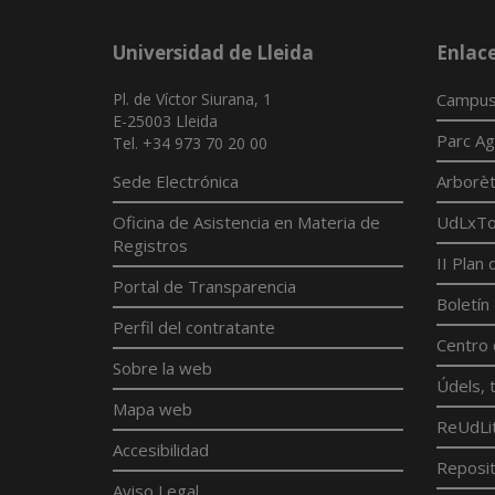
Universidad de Lleida
Enlac
Pl. de Víctor Siurana, 1
Campus
E-25003 Lleida
Parc Ag
Tel. +34 973 70 20 00
Sede Electrónica
Arborè
Oficina de Asistencia en Materia de
UdLxTot
Registros
II Plan
Portal de Transparencia
Boletín
Perfil del contratante
Centro 
Sobre la web
Údels, t
Mapa web
ReUdLi
Accesibilidad
Reposito
Aviso Legal