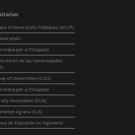
sitarias
lana d'Universitats Públiques (ACUP)
iversitats
rsitària per a l'Ocupació
Rectores de las Universidades
E)
p of Universities (CGU)
rsitària per a l'Ocupació
sity Association (EUA)
mittee Agraria (ICA)
pea de Educación en Ingeniería