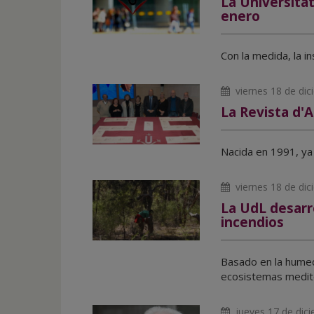
La Universitat
inicio
enero
Con la medida, la i
viernes 18 de di
La Revista d'
Nacida en 1991, ya 
viernes 18 de di
La UdL desarr
incendios
Basado en la humed
ecosistemas medit
jueves 17 de dic