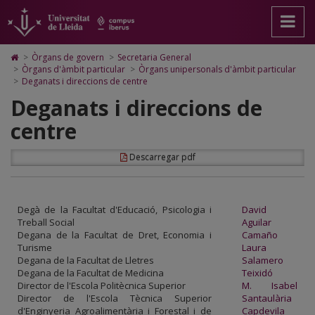
Deganats
Anar
Anar
Anar
Cerca
Accessibilitat.
a
al
al
Universitat
i
la
contingut
Mapa
de
pàgina
principal
Web.
Lleida
direccions
Icono
>
Òrgans de govern
>
Secretaria General
principal.
de
Universitat
de
>
Òrgans d'àmbit particular
>
Òrgans unipersonals d'àmbit particular
de
Universitat
la
de
Home
>
Deganats i direccions de centre
de
pàgina
Lleida
para
centre
Deganats i direccions de
Lleida
ir
a
centre
la
página
de
Descarregar pdf
inicio
Degà de la Facultat d'Educació, Psicologia i
David
Treball Social
Aguilar
Degana de la Facultat de Dret, Economia i
Camaño
Turisme
Laura
Degana de la Facultat de Lletres
Salamero
Degana de la Facultat de Medicina
Teixidó
Director de l'Escola Politècnica Superior
M. Isabel
Director de l'Escola Tècnica Superior
Santaulària
d'Enginyeria Agroalimentària i Forestal i de
Capdevila