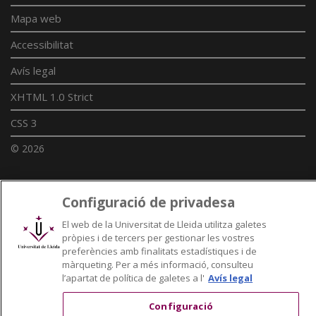
Mapa web
Accessibilitat
Avís legal
XHTML 1.0 Strict
CSS 3
© 2026
Configuració de privadesa
Enllaços UdL
El web de la Universitat de Lleida utilitza galetes
Xarxes universitàries
pròpies i de tercers per gestionar les vostres
preferències amb finalitats estadístiques i de
màrqueting. Per a més informació, consulteu
l’apartat de política de galetes a l'
Avís legal
Configuració