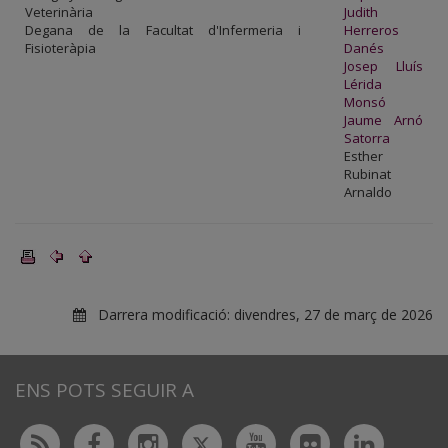
Veterinària
Judith
Degana de la Facultat d'Infermeria i
Herreros
Fisioteràpia
Danés
Josep Lluís
Lérida
Monsó
Jaume Arnó
Satorra
Esther
Rubinat
Arnaldo
Darrera modificació:
divendres, 27 de març de 2026
ENS POTS SEGUIR A
Twitter
Rss
Facebook
Instagram
Youtube
Flickr
Linked