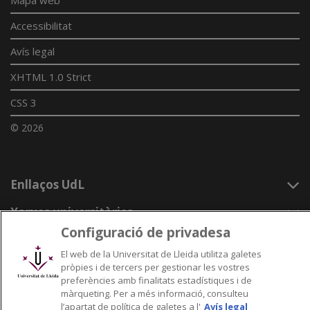
Accessibilitat
Avís legal
XHTML 1.0 Strict
CSS 3
© 2026
Enllaços UdL
Xarxes universitàries
Configuració de privadesa
El web de la Universitat de Lleida utilitza galetes
pròpies i de tercers per gestionar les vostres
preferències amb finalitats estadístiques i de
màrqueting. Per a més informació, consulteu
l’apartat de política de galetes a l'
Avís legal