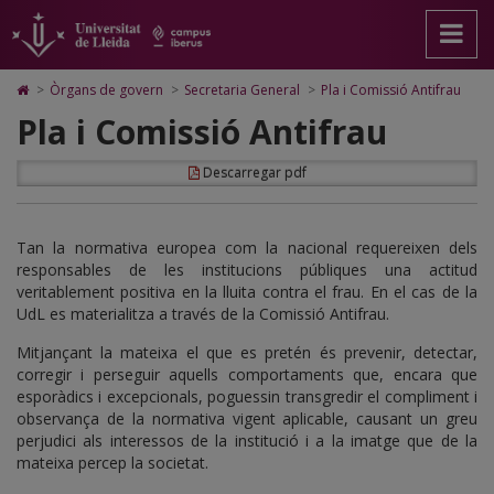
Pla
Anar
Anar
Anar
Cerca
Accessibilitat.
a
al
al
Universitat
i
la
contingut
Mapa
de
pàgina
principal
Web.
Lleida
Comissió
Icono
>
Òrgans de govern
>
Secretaria General
>
Pla i Comissió Antifrau
principal.
de
Universitat
de
Antifrau
Pla i Comissió Antifrau
Universitat
la
de
Home
de
pàgina
Lleida
para
Lleida
ir
Descarregar pdf
a
la
página
de
Tan la normativa europea com la nacional requereixen dels
inicio
responsables de les institucions públiques una actitud
veritablement positiva en la lluita contra el frau. En el cas de la
UdL es materialitza a través de la Comissió Antifrau.
Mitjançant la mateixa el que es pretén és prevenir, detectar,
corregir i perseguir aquells comportaments que, encara que
esporàdics i excepcionals, poguessin transgredir el compliment i
observança de la normativa vigent aplicable, causant un greu
perjudici als interessos de la institució i a la imatge que de la
mateixa percep la societat.