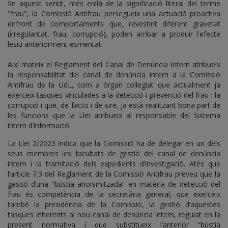
En aquest sentit, més enllà de la significació literal del terme
"frau", la Comissió Antifrau persegueix una actuació proactiva
enfront de comportaments que, revestint diferent gravetat
(irregularitat, frau, corrupció), poden arribar a produir l'efecte
lesiu anteriorment esmentat.
Així mateix el Reglament del Canal de Denúncia Intern atribueix
la responsabilitat del canal de denúncia intern a la Comissió
Antifrau de la UdL, com a òrgan col·legiat que actualment ja
exerceix tasques vinculades a la detecció i prevenció del frau i la
corrupció i que, de facto i de iure, ja està realitzant bona part de
les funcions que la Llei atribueix al responsable del Sistema
intern d’informació.
La Llei 2/2023 indica que la Comissió ha de delegar en un dels
seus membres les facultats de gestió del canal de denúncia
intern i la tramitació dels expedients d’investigació. Atès que
l’article 7.3 del Reglament de la Comissió Antifrau preveu que la
gestió d’una “bústia anonimitzada” en matèria de detecció del
frau és competència de la secretària general, que exerceix
també la presidència de la Comissió, la gestió d’aquestes
tasques inherents al nou canal de denúncia intern, regulat en la
present normativa i que substitueix l’anterior “bústia