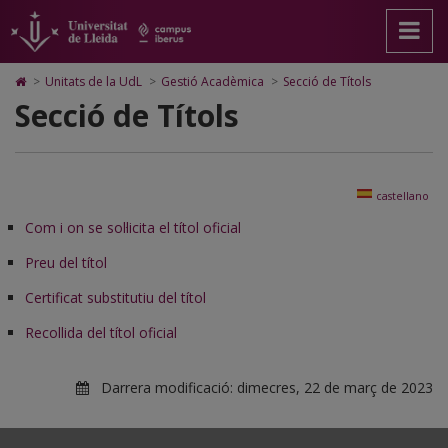
Secció
Anar
Anar
Anar
Cerca
Accessibilitat.
a
al
al
Universitat
de
la
contingut
Mapa
de
pàgina
principal
Web.
Lleida
Títols
Icono
>
Unitats de la UdL
>
Gestió Acadèmica
>
Secció de Títols
principal.
de
Universitat
de
Secció de Títols
Universitat
la
de
Home
de
pàgina
Lleida
para
Lleida
ir
a
la
castellano
página
de
Com i on se sol·licita el títol oficial
inicio
Preu del títol
Certificat substitutiu del títol
Recollida del títol oficial
Darrera modificació:
dimecres, 22 de març de 2023