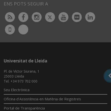
ENS POTS SEGUIR A
Twitter
Rss
Facebook
Instagram
Youtube
Flickr
Linked
Bluesky
UdL
App
Universitat de Lleida
Pl. de Víctor Siurana, 1
25003 Lleida
Tel. +34 973 702 000
Seu Electrònica
Oficina d'Assistència en Matèria de Registres
Portal de Transparència