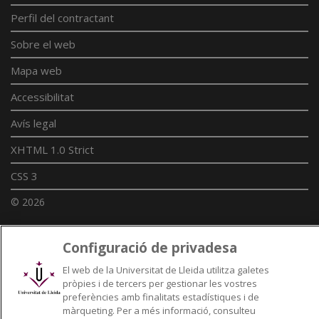
Perfil del contractant
Sobre el web
Mapa web
Accessibilitat
Avís legal
XHTML 1.0 Strict
CSS 3
© 2026
Configuració de privadesa
Enllaços UdL
El web de la Universitat de Lleida utilitza galetes
pròpies i de tercers per gestionar les vostres
Xarxes universitàries
preferències amb finalitats estadístiques i de
màrqueting. Per a més informació, consulteu