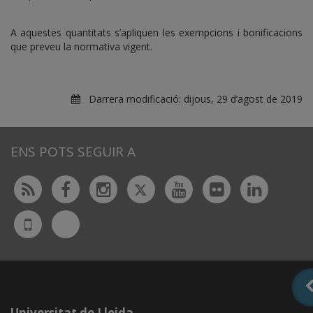
A aquestes quantitats s’apliquen les exempcions i bonificacions
que preveu la normativa vigent.
Darrera modificació:
dijous, 29 d’agost de 2019
ENS POTS SEGUIR A
Twitter
Rss
Facebook
Instagram
Youtube
Flickr
Linked
Bluesky
UdL
App
Universitat de Lleida