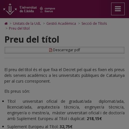
Preu
Anar
Anar
Anar
Cerca
Accessibilitat.
a
al
al
Universitat
del
la
contingut
Mapa
de
pàgina
principal
Web.
Lleida
títol
Icono
>
Unitats de la UdL
>
Gestió Acadèmica
>
Secció de Títols
principal.
de
Universitat
de
>
Preu del títol
Universitat
la
de
Home
Preu del títol
de
pàgina
Lleida
para
Lleida
ir
a
Descarregar pdf
la
página
de
inicio
El preu del títol és el que fixa el Decret pel qual es fixen els preus
dels serveis acadèmics a les universitats públiques de Catalunya
per al curs corresponent.
Els preus són:
Títol universitari oficial de graduat/ada diplomat/ada,
llicenciat/ada, arquitecte/a tècnic/a, enginyer/a tècnic/a,
enginyer/a o mestre/a, màster universitari oficial i de doctor/a
amb Suplement Europeu al Títol i duplicat:
218,15€
Suplement Europeu al Títol:
32,75€