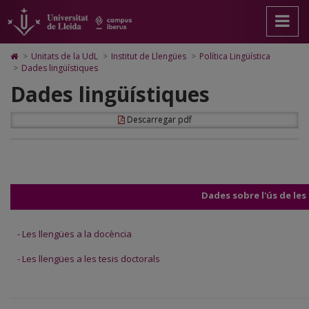
Dades
Anar
Anar
Anar
Cerca
Accessibilitat.
a
al
al
Universitat
lingüístiques
la
contingut
Mapa
de
pàgina
principal
Web.
Lleida
Icono
>
Unitats de la UdL
>
Institut de Llengües
>
Política Lingüística
principal.
de
Universitat
de
>
Dades lingüístiques
Universitat
la
de
Home
Dades lingüístiques
de
pàgina
Lleida
para
Lleida
ir
a
Descarregar pdf
la
página
de
inicio
Dades sobre l'ús de les
-
Les llengües a la docència
-
Les llengües a les tesis doctorals