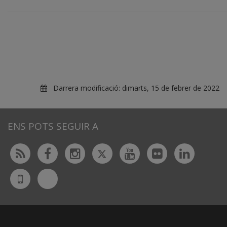
Darrera modificació:
dimarts, 15 de febrer de 2022
ENS POTS SEGUIR A
Twitter
Rss
Facebook
Instagram
Youtube
Flickr
Linked
Bluesky
UdL
App