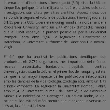
Internacional d'Institucions d'Investigació (SIR) situa la UdL en
cinquè lloc pel que fa a la mitjana en què els articles dels seus
investigadors són citats per altres científics. Aquest índex, que
es pondera segons el volum de publicacions i investigadors, és
d'1,35 per a la UdL. Lidera el rànquing mundial la nordamericana
Rockefeller University, amb un 2,44 d'índex d'impacte; mentre
que a l'Estat espanyol la primera posició és per la Universitat
Pompeu Fabra, amb l'1,56. La segueixen la Universitat de
Barcelona, la Universitat Autònoma de Barcelona i la Rovira i
Virgili.
El SIR, que ha analitzat les publicacions científiques que
produeixen els 2.789 organismes més importants del món en
recerca -universitats, fundacions, hospitals i centres
d'investigació-, situa la UdL en el primer lloc del rànquing estatal
pel que fa un major impacte de les publicacions relacionades
amb les ciències de la vida (biologia, zoologia etc), amb un 1,49
d''índex d'impacte. La segueixen la Universitat Pompeu Fabra,
amb l'1,4, la Universitat Jaume I de Castelló, la de Castella-la
Manxa i la Politècnica de Cartagena. En aquest àmbit, la UdL
ocupa el lloc 390 del món, mentre que la segona universitat de
l'Estat, la UPF, està al 520.