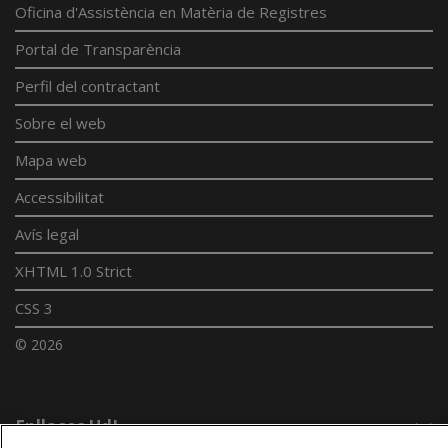
Oficina d'Assistència en Matèria de Registres
Portal de Transparència
Perfil del contractant
Sobre el web
Mapa web
Accessibilitat
Avís legal
XHTML 1.0 Strict
CSS 3
© 2026
Enllaços UdL