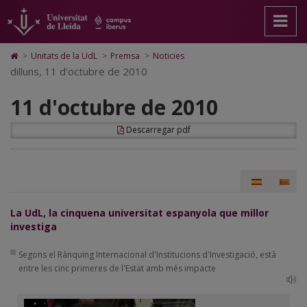
11
Anar
Anar
Anar
Cerca
Accessibilitat.
a
al
al
Universitat
d'octubre
la
contingut
Mapa
de
pàgina
principal
Web.
Lleida
de
Icono
>
Unitats de la UdL
>
Premsa
>
Noticies
principal.
de
Universitat
de
dilluns, 11 d’octubre de 2010
2010
Universitat
la
de
Home
de
pàgina
Lleida
para
11 d'octubre de 2010
Lleida
ir
a
la
Descarregar pdf
página
de
inicio
La UdL, la cinquena universitat espanyola que millor
investiga
Segons el Rànquing Internacional d'Institucions d'Investigació, està
entre les cinc primeres de l'Estat amb més impacte