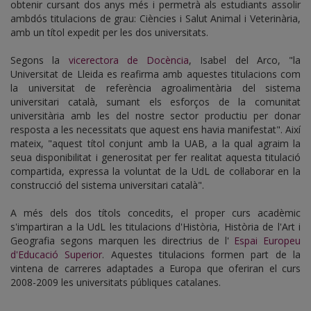
obtenir cursant dos anys més i permetrà als estudiants assolir
ambdós titulacions de grau: Ciències i Salut Animal i Veterinària,
amb un títol expedit per les dos universitats.
Segons la
vicerectora de Docència
, Isabel del Arco, "la
Universitat de Lleida es reafirma amb aquestes titulacions com
la universitat de referència agroalimentària del sistema
universitari català, sumant els esforços de la comunitat
universitària amb les del nostre sector productiu per donar
resposta a les necessitats que aquest ens havia manifestat". Així
mateix, "aquest títol conjunt amb la UAB, a la qual agraim la
seua disponibilitat i generositat per fer realitat aquesta titulació
compartida, expressa la voluntat de la UdL de col·laborar en la
construcció del sistema universitari català".
A més dels dos títols concedits, el proper curs acadèmic
s'impartiran a la UdL les titulacions d'Història, Història de l'Art i
Geografia segons marquen les directrius de l'
Espai Europeu
d'Educació Superior
. Aquestes titulacions formen part de la
vintena de carreres adaptades a Europa que oferiran el curs
2008-2009 les universitats públiques catalanes.