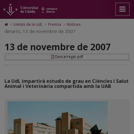
13
Anar
Anar
Anar
Cerca
Accessibilitat.
a
al
al
Universitat
de
la
contingut
Mapa
de
pàgina
principal
Web.
Lleida
novembre
Icono
>
Unitats de la UdL
>
Premsa
>
Noticies
principal.
de
Universitat
de
dimarts, 13 de novembre de 2007
de
Universitat
la
de
Home
de
pàgina
Lleida
para
2007
13 de novembre de 2007
Lleida
ir
a
la
Descarregar pdf
página
de
inicio
La UdL impartirà estudis de grau en Ciències i Salut
Animal i Veterinària compartida amb la UAB