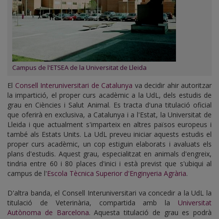
Campus de l'ETSEA de la Universitat de Lleida
El
Consell Interuniversitari de Catalunya
va decidir ahir autoritzar
la impartició, el proper curs acadèmic a la UdL, dels estudis de
grau en Ciències i Salut Animal. Es tracta d'una titulació oficial
que oferirà en exclusiva, a Catalunya i a l'Estat, la Universitat de
Lleida i que actualment s'imparteix en altres països europeus i
també als Estats Units. La UdL preveu iniciar aquests estudis el
proper curs acadèmic, un cop estiguin elaborats i avaluats els
plans d'estudis. Aquest grau, especialitzat en animals d'engreix,
tindria entre 60 i 80 places d'inici i està previst que s'ubiqui al
campus de l'
Escola Tècnica Superior d'Enginyeria Agrària
.
D'altra banda, el Consell Interuniversitari va concedir a la UdL la
titulació de Veterinària, compartida amb la
Universitat
Autònoma de Barcelona
. Aquesta titulació de grau es podrà