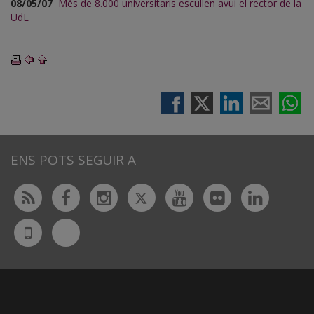
08/05/07
Més de 8.000 universitaris escullen avui el rector de la
UdL
ENS POTS SEGUIR A
Twitter
Rss
Facebook
Instagram
Youtube
Flickr
Linked
Bluesky
UdL
App