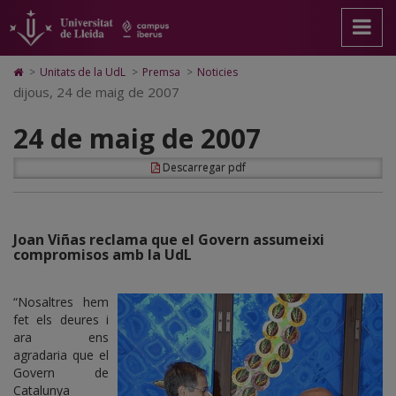
24
Anar
Anar
Anar
Cerca
Accessibilitat.
a
al
al
Universitat
de
la
contingut
Mapa
de
pàgina
principal
Web.
Lleida
maig
Icono
>
Unitats de la UdL
>
Premsa
>
Noticies
principal.
de
Universitat
de
dijous, 24 de maig de 2007
de
Universitat
la
de
Home
de
pàgina
Lleida
para
2007
24 de maig de 2007
Lleida
ir
a
la
Descarregar pdf
página
de
inicio
Joan Viñas reclama que el Govern assumeixi
compromisos amb la UdL
“Nosaltres hem
fet els deures i
ara ens
agradaria que el
Govern de
Catalunya