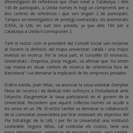
d’investigació de referència que s’han creat a Catalunya, i dels
145 de participats, a Lleida només hi hagi un compromís per a
dos centres de referència i que se’n tinguin 2 de participats.
Tampoc en investigadors de prestigi contractats, els anomenats
ICREA, la UdL en surt ben parada, ja que dels 160 per a
Catalunya a Lleida li corresponen 2.
Tant el rector com el president del Consell Social van reclamar
al Govern la definició del mapa universitari català i una major
inversió en recerca. Per la seua part, el conseller d’I nnovació,
Universitats i Empresa, Josep Huguet, va afirmar que “no tenim
cap mania en situar centres de recerca de referència fora de
Barcelona” i va demanar la implicació de les empreses privades.
D’altra banda, Joan Viñas, va anunciar la seua voluntat d’ampliar
l’àrea de recerca i de dedicar més esforços a l’estudiantat amb
l’objectiu d’augmentar la seua participació en el govern de la
Universitat. Recordem que aquest col·lectiu només va acudir a
les urnes en un 3%. El rector també va demanar la col·laboració
de la comunitat universitària per tirar endavant els objectius del
Pla Estratègic de la UdL i per fer la Universitat una institució
sostenible. Segons Viñas, cal controlar els costos, tenir una
bona administració, optimitzar els recursos propis, però també,