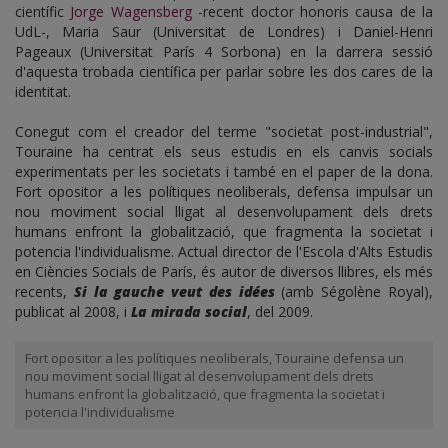
científic
Jorge Wagensberg
-recent doctor honoris causa de la
UdL-, Maria Saur (Universitat de Londres) i Daniel-Henri
Pageaux (Universitat París 4 Sorbona) en la darrera sessió
d'aquesta trobada científica per parlar sobre les dos cares de la
identitat.
Conegut com el creador del terme "societat post-industrial",
Touraine ha centrat els seus estudis en els canvis socials
experimentats per les societats i també en el paper de la dona.
Fort opositor a les polítiques neoliberals, defensa impulsar un
nou moviment social lligat al desenvolupament dels drets
humans enfront la globalització, que fragmenta la societat i
potencia l'individualisme. Actual director de l'Escola d'Alts Estudis
en Ciències Socials de París, és autor de diversos llibres, els més
recents,
Si la gauche veut des idées
(amb Ségolène Royal),
publicat al 2008, i
La mirada social
, del 2009.
Fort opositor a les polítiques neoliberals, Touraine defensa un
nou moviment social lligat al desenvolupament dels drets
humans enfront la globalització, que fragmenta la societat i
potencia l'individualisme