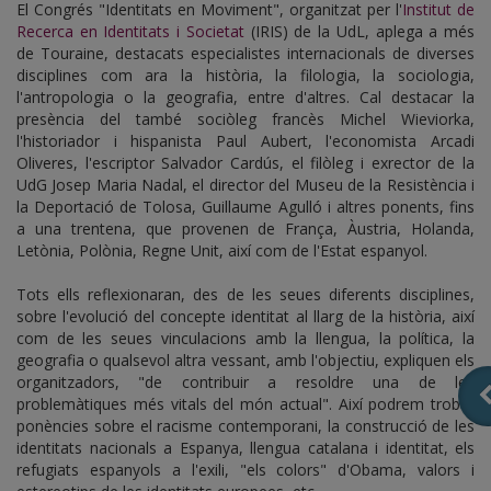
El Congrés "Identitats en Moviment", organitzat per l'
Institut de
Recerca en Identitats i Societat
(IRIS) de la UdL, aplega a més
de Touraine, destacats especialistes internacionals de diverses
disciplines com ara la història, la filologia, la sociologia,
l'antropologia o la geografia, entre d'altres. Cal destacar la
presència del també sociòleg francès Michel Wieviorka,
l'historiador i hispanista Paul Aubert, l'economista Arcadi
Oliveres, l'escriptor Salvador Cardús, el filòleg i exrector de la
UdG Josep Maria Nadal, el director del Museu de la Resistència i
la Deportació de Tolosa, Guillaume Agulló i altres ponents, fins
a una trentena, que provenen de França, Àustria, Holanda,
Letònia, Polònia, Regne Unit, així com de l'Estat espanyol.
Tots ells reflexionaran, des de les seues diferents disciplines,
sobre l'evolució del concepte identitat al llarg de la història, així
com de les seues vinculacions amb la llengua, la política, la
geografia o qualsevol altra vessant, amb l'objectiu, expliquen els
organitzadors, "de contribuir a resoldre una de les
problemàtiques més vitals del món actual". Així podrem trobar
ponències sobre el racisme contemporani, la construcció de les
identitats nacionals a Espanya, llengua catalana i identitat, els
refugiats espanyols a l'exili, "els colors" d'Obama, valors i