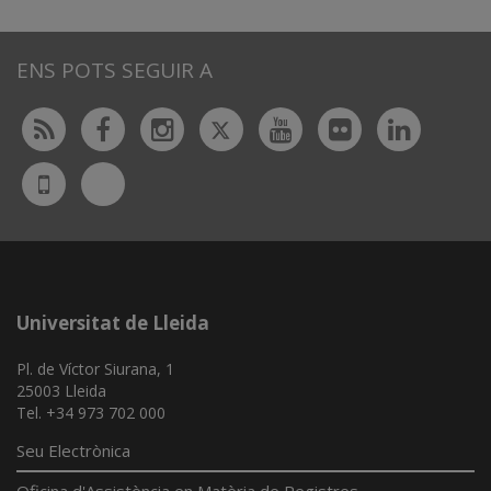
ENS POTS SEGUIR A
Twitter
Rss
Facebook
Instagram
Youtube
Flickr
Linked
Bluesky
UdL
App
Universitat de Lleida
Pl. de Víctor Siurana, 1
25003 Lleida
Tel. +34 973 702 000
Seu Electrònica
Oficina d'Assistència en Matèria de Registres