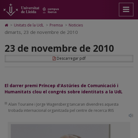
23
Anar
Anar
Anar
Cerca
Accessibilitat.
a
al
al
Universitat
de
la
contingut
Mapa
de
pàgina
principal
Web.
Lleida
novembre
Icono
>
Unitats de la UdL
>
Premsa
>
Noticies
principal.
de
Universitat
de
dimarts, 23 de novembre de 2010
de
Universitat
la
de
Home
de
pàgina
Lleida
para
2010
23 de novembre de 2010
Lleida
ir
a
la
Descarregar pdf
página
de
inicio
El darrer premi Príncep d'Astúries de Comunicació i
Humanitats clou el congrés sobre identitats a la UdL
Alain Touraine i Jorge Wagensberg tancaran divendres aquesta
trobada internacional organitzada pel centre de recerca IRIS