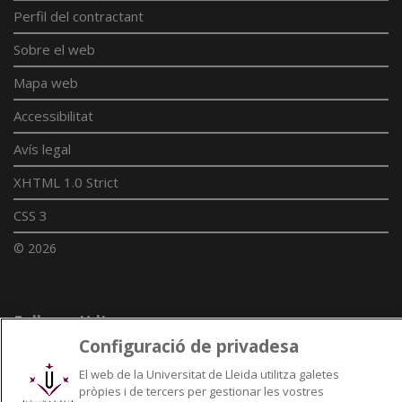
Perfil del contractant
Sobre el web
Mapa web
Accessibilitat
Avís legal
XHTML 1.0 Strict
CSS 3
© 2026
Enllaços UdL
Configuració de privadesa
Xarxes universitàries
El web de la Universitat de Lleida utilitza galetes
pròpies i de tercers per gestionar les vostres