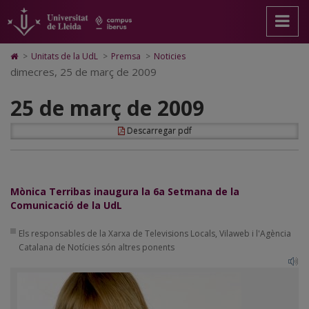
25
Anar
Anar
Anar
Cerca
Accessibilitat.
a
al
al
Universitat
de
la
contingut
Mapa
de
pàgina
principal
Web.
Lleida
març
Icono
>
Unitats de la UdL
>
Premsa
>
Noticies
principal.
de
Universitat
de
dimecres, 25 de març de 2009
de
Universitat
la
de
Home
de
pàgina
Lleida
para
2009
25 de març de 2009
Lleida
ir
a
la
Descarregar pdf
página
de
inicio
Mònica Terribas inaugura la 6a Setmana de la
Comunicació de la UdL
Els responsables de la Xarxa de Televisions Locals, Vilaweb i l'Agència
Catalana de Notícies són altres ponents