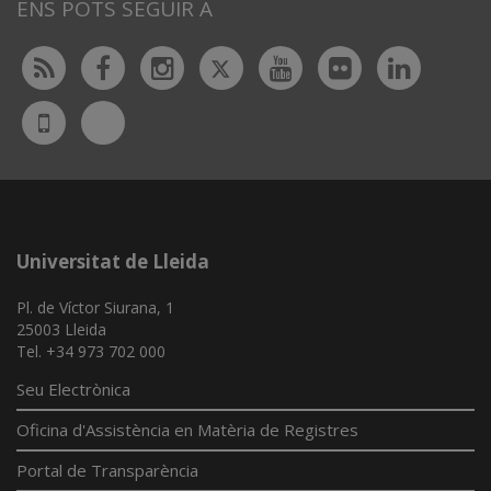
ENS POTS SEGUIR A
Twitter
Rss
Facebook
Instagram
Youtube
Flickr
Linked
Bluesky
UdL
App
Universitat de Lleida
Pl. de Víctor Siurana, 1
25003 Lleida
Tel. +34 973 702 000
Seu Electrònica
Oficina d'Assistència en Matèria de Registres
Portal de Transparència