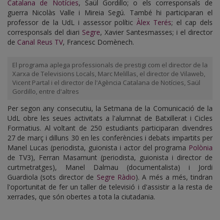
Catalana de Notícies
, Saül Gordillo; o els corresponsals de
guerra Nicolàs Valle i Mireia Segú. També hi participaran el
professor de la UdL i assessor polític
Àlex Terés
; el cap dels
corresponsals del diari
Segre
, Xavier Santesmasses; i el director
de
Canal Reus TV
, Francesc Domènech.
El programa aplega professionals de prestigi com el director de la
Xarxa de Televisions Locals, Marc Melillas, el director de Vilaweb,
Vicent Partal i el director de l'Agència Catalana de Notícies, Saül
Gordillo, entre d'altres
Per segon any consecutiu, la Setmana de la Comunicació de la
UdL obre les seues activitats a l'alumnat de Batxillerat i Cicles
Formatius. Al voltant de 250 estudiants participaran divendres
27 de març i dilluns 30 en les conferències i debats impartits per
Manel Lucas (periodista, guionista i actor del programa
Polònia
de TV3), Ferran Masamunt (periodista, guionista i director de
curtmetratges), Manel Dalmau (documentalista) i Jordi
Guardiola (sots director de
Segre Ràdio
). A més a més, tindran
l'oportunitat de fer un taller de televisió i d'assistir a la resta de
xerrades, que són obertes a tota la ciutadania.